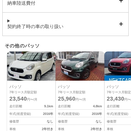
納車陸送費付
契約終了時の車の取り扱い
その他のパッソ
パッソ
パッソ
パッソ
7
年リース月額定額
7
年リース月額定額
7
年リース月額定
23,540
25,960
23,430
円〜/月
円〜/月
円〜
走行距離
9.1
km
走行距離
4.8
km
走行距離
年式(初度登録)
2016
年
年式(初度登録)
2016
年
年式(初度登録)
修復歴
なし
修復歴
なし
修復歴
車検
2年付き
車検
2年付き
車検