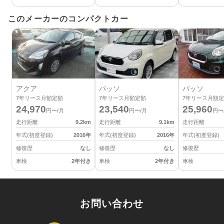
このメーカーのコンパクトカー
アクア
パッソ
パッソ
7
年リース月額定額
7
年リース月額定額
7
年リース月額定
24,970
23,540
25,960
円〜/月
円〜/月
円〜
走行距離
9.2
km
走行距離
9.1
km
走行距離
年式(初度登録)
2016
年
年式(初度登録)
2016
年
年式(初度登録)
修復歴
なし
修復歴
なし
修復歴
車検
2年付き
車検
2年付き
車検
お問い合わせ