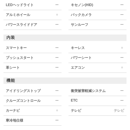
LEDヘッドライト
ー
キセノン(HID)
ー
○
アルミホイール
バックカメラ
ー
パワースライドドア
ー
サンルーフ
ー
内装
○
スマートキー
ー
キーレス
プッシュスタート
ー
パワーシート
ー
○
革シート
ー
エアコン
機能
アイドリングストップ
ー
衝突被害軽減システム
ー
ETC
クルーズコントロール
ー
ー
○
カーナビ
テレビ
テレビ
寒冷地仕様
ー