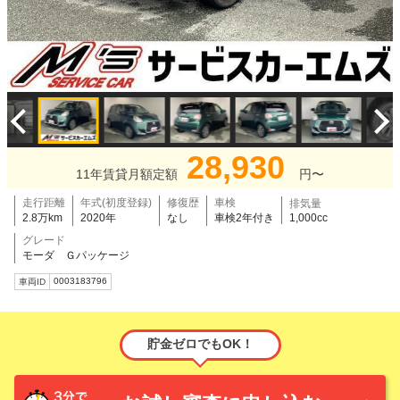
28,930
11年賃貸月額定額
円〜
走行距離
年式(初度登録)
修復歴
車検
排気量
2.8万km
2020年
なし
車検2年付き
1,000cc
グレード
モーダ Ｇパッケージ
0003183796
車両ID
貯金ゼロでもOK！