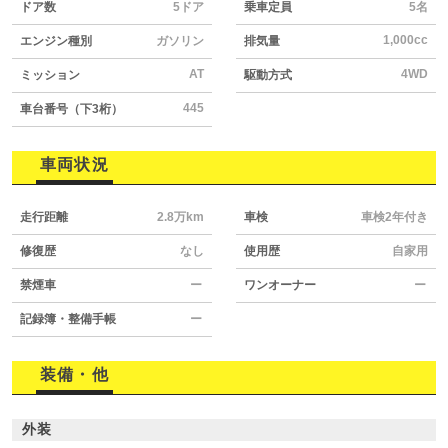
ドア数
5ドア
乗車定員
5名
1,000cc
エンジン種別
ガソリン
排気量
AT
4WD
ミッション
駆動方式
445
車台番号（下3桁）
車両状況
走行距離
2.8万km
車検
車検2年付き
修復歴
なし
使用歴
自家用
禁煙車
ー
ワンオーナー
ー
記録簿・整備手帳
ー
装備・他
外装