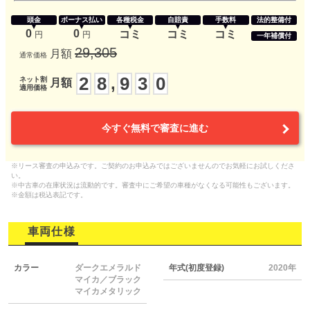
頭金
ボーナス払い
各種税金
自賠責
手数料
法的整備付
0
0
コミ
コミ
コミ
円
円
一年補償付
29,305
月額
通常価格
2
8
9
3
0
,
ネット割
月額
適用価格
今すぐ無料で審査に進む
※リース審査の申込みです。ご契約のお申込みではございませんのでお気軽にお試しくださ
い。
※中古車の在庫状況は流動的です。審査中にご希望の車種がなくなる可能性もございます。
※金額は税込表記です。
車両仕様
カラー
ダークエメラルド
年式(初度登録)
2020年
マイカ／ブラック
マイカメタリック