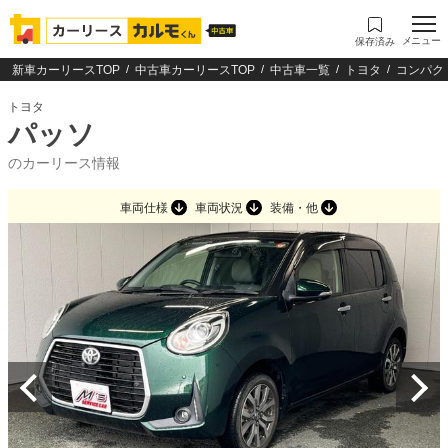
メニュー
保存済み
新車カーリースTOP
中古車カーリースTOP
中古車一覧
トヨタ
コンパク
トヨタ
パッソ
のカーリース情報
車両仕様
車両状況
装備・他