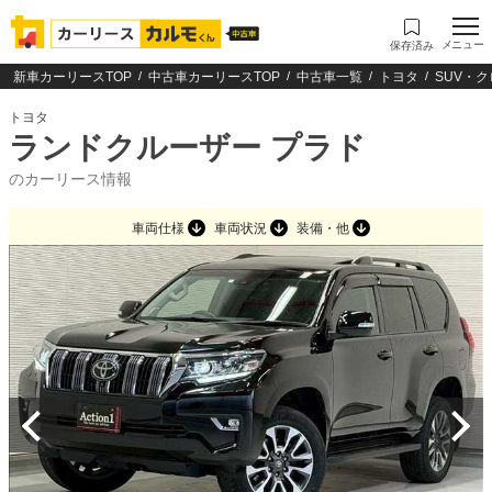
メニュー
保存済み
新車カーリースTOP
中古車カーリースTOP
中古車一覧
トヨタ
SUV・
トヨタ
ランドクルーザー プラド
のカーリース情報
車両仕様
車両状況
装備・他