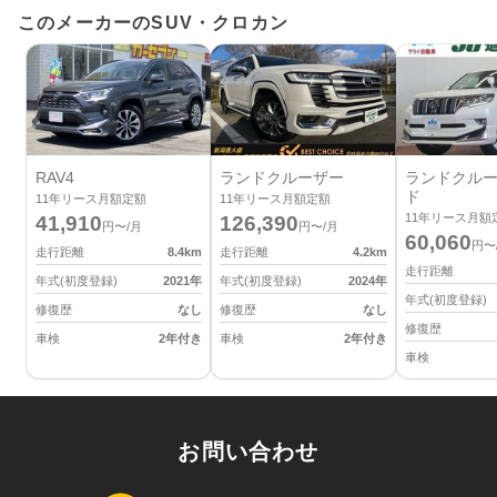
このメーカーのSUV・クロカン
RAV4
ランドクルーザー
ランドクルー
ド
11
年リース月額定額
11
年リース月額定額
11
年リース月額
41,910
126,390
円〜/月
円〜/月
60,060
円〜
走行距離
8.4
km
走行距離
4.2
km
走行距離
年式(初度登録)
2021
年
年式(初度登録)
2024
年
年式(初度登録)
修復歴
なし
修復歴
なし
修復歴
車検
2年付き
車検
2年付き
車検
お問い合わせ