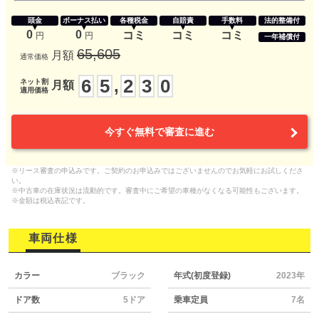
頭金
ボーナス払い
各種税金
自賠責
手数料
法的整備付
0
0
コミ
コミ
コミ
円
円
一年補償付
65,605
月額
通常価格
6
5
2
3
0
,
ネット割
月額
適用価格
今すぐ無料で審査に進む
※リース審査の申込みです。ご契約のお申込みではございませんのでお気軽にお試しくださ
い。
※中古車の在庫状況は流動的です。審査中にご希望の車種がなくなる可能性もございます。
※金額は税込表記です。
車両仕様
カラー
ブラック
年式(初度登録)
2023年
ドア数
5ドア
乗車定員
7名