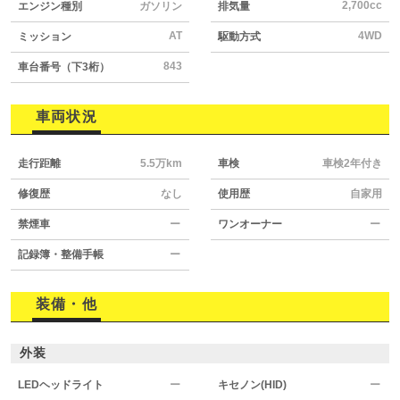
2,700cc
エンジン種別
ガソリン
排気量
AT
4WD
ミッション
駆動方式
843
車台番号（下3桁）
車両状況
走行距離
5.5万km
車検
車検2年付き
修復歴
なし
使用歴
自家用
禁煙車
ー
ワンオーナー
ー
記録簿・整備手帳
ー
装備・他
外装
LEDヘッドライト
ー
キセノン(HID)
ー