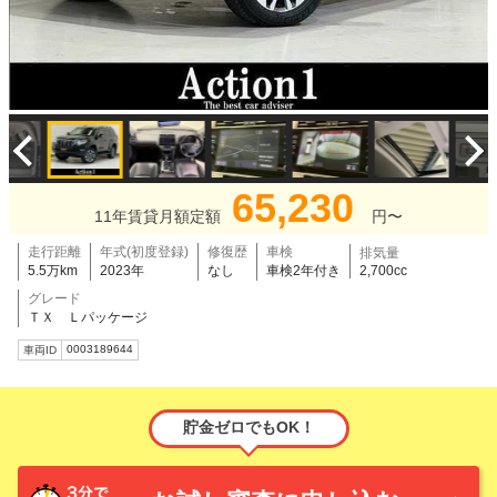
65,230
11年賃貸月額定額
円〜
走行距離
年式(初度登録)
修復歴
車検
排気量
5.5万km
2023年
なし
車検2年付き
2,700cc
グレード
ＴＸ Ｌパッケージ
0003189644
車両ID
貯金ゼロでもOK！