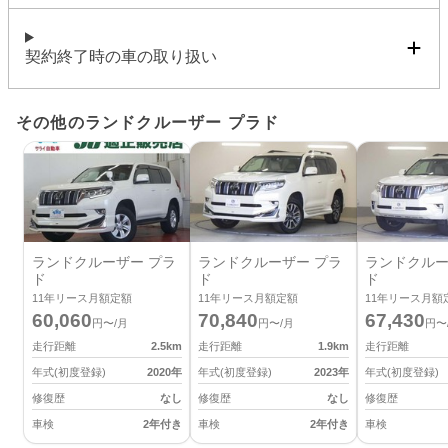
契約終了時の車の取り扱い
その他のランドクルーザー プラド
ランドクルーザー プラ
ランドクルーザー プラ
ランドクルー
ド
ド
ド
11
年リース月額定額
11
年リース月額定額
11
年リース月額
60,060
70,840
67,430
円〜/月
円〜/月
円〜
走行距離
2.5
km
走行距離
1.9
km
走行距離
年式(初度登録)
2020
年
年式(初度登録)
2023
年
年式(初度登録)
修復歴
なし
修復歴
なし
修復歴
車検
2年付き
車検
2年付き
車検