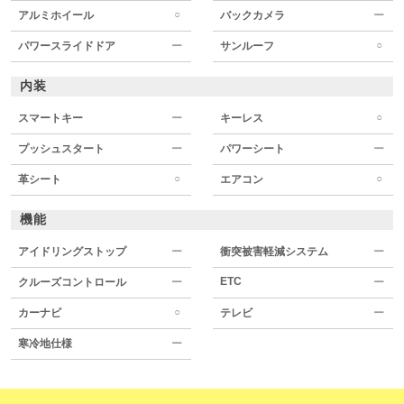
○
アルミホイール
バックカメラ
ー
○
パワースライドドア
ー
サンルーフ
内装
○
スマートキー
ー
キーレス
プッシュスタート
ー
パワーシート
ー
○
○
革シート
エアコン
機能
アイドリングストップ
ー
衝突被害軽減システム
ー
ETC
クルーズコントロール
ー
ー
○
カーナビ
テレビ
ー
寒冷地仕様
ー