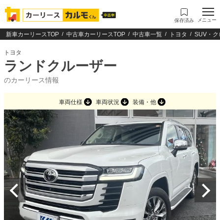
メニュー
保存済み
新車カーリースTOP
中古車カーリースTOP
中古車一覧
トヨタ
SUV・
トヨタ
ランドクルーザー
のカーリース情報
車両仕様
車両状況
装備・他