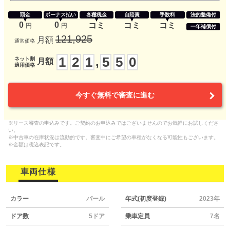
頭金
ボーナス払い
各種税金
自賠責
手数料
法的整備付
0
0
コミ
コミ
コミ
円
円
一年補償付
121,925
月額
通常価格
1
2
1
5
5
0
,
ネット割
月額
適用価格
今すぐ無料で審査に進む
※リース審査の申込みです。ご契約のお申込みではございませんのでお気軽にお試しくださ
い。
※中古車の在庫状況は流動的です。審査中にご希望の車種がなくなる可能性もございます。
※金額は税込表記です。
車両仕様
カラー
パール
年式(初度登録)
2023年
ドア数
5ドア
乗車定員
7名