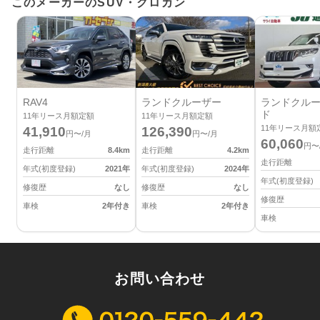
このメーカーのSUV・クロカン
RAV4
ランドクルーザー
ランドクルー
ド
11
年リース月額定額
11
年リース月額定額
11
年リース月額
41,910
126,390
円〜/月
円〜/月
60,060
円〜
走行距離
8.4
km
走行距離
4.2
km
走行距離
年式(初度登録)
2021
年
年式(初度登録)
2024
年
年式(初度登録)
修復歴
なし
修復歴
なし
修復歴
車検
2年付き
車検
2年付き
車検
お問い合わせ