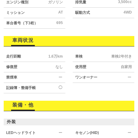
3,500cc
エンジン種別
ガソリン
排気量
AT
4WD
ミッション
駆動方式
695
車台番号（下3桁）
車両状況
走行距離
1.6万km
車検
車検2年付き
修復歴
なし
使用歴
自家用
禁煙車
ー
ワンオーナー
ー
◯
記録簿・整備手帳
装備・他
外装
LEDヘッドライト
ー
キセノン(HID)
ー