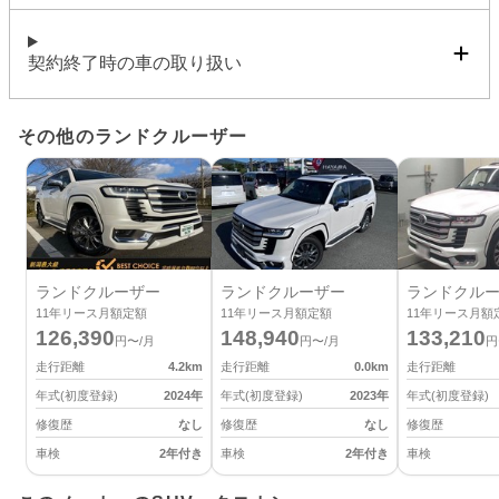
契約終了時の車の取り扱い
その他のランドクルーザー
ランドクルーザー
ランドクルーザー
ランドクル
11
年リース月額定額
11
年リース月額定額
11
年リース月額
126,390
148,940
133,210
円〜/月
円〜/月
円
走行距離
4.2
km
走行距離
0.0
km
走行距離
年式(初度登録)
2024
年
年式(初度登録)
2023
年
年式(初度登録)
修復歴
なし
修復歴
なし
修復歴
車検
2年付き
車検
2年付き
車検