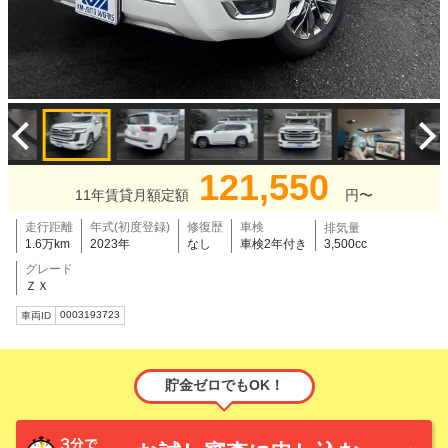
121,550
11年賃貸月額定額
円〜
走行距離
年式(初度登録)
修復歴
車検
排気量
1.6万km
2023年
なし
車検2年付き
3,500cc
グレード
ＺＸ
0003193723
車両ID
貯金ゼロでもOK！