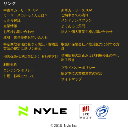
リンク
中古車カーリースTOP
新車カーリースTOP
カーリースカルモくんとは？
ご納車までの流れ
カルモ保証
メンテナンスプラン
企業情報
よくあるご質問
お客様お問い合わせ
法人・個人事業主様お問い合わせ
取材・業務提携お問い合わせ
特定商取引法に基づく表記・古物営
取扱い保険会社／推奨販売に関する方
業法の規定に基づく表示
針
信用情報の訂正および利用停止の申し
損害保険代理店等における勧誘方針
出手続き
利用規約
プライバシーポリシー
コンテンツポリシー
顧客本位の業務運営の宣言
引用・転載について
サイトマップ
© 2018- Nyle Inc.