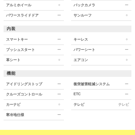
○
アルミホイール
バックカメラ
ー
○
パワースライドドア
ー
サンルーフ
内装
○
スマートキー
ー
キーレス
プッシュスタート
ー
パワーシート
ー
○
○
革シート
エアコン
機能
アイドリングストップ
ー
衝突被害軽減システム
ー
ETC
クルーズコントロール
ー
ー
○
カーナビ
テレビ
テレビ
寒冷地仕様
ー