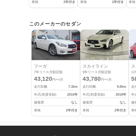
車検
2年付き
車検
2年付き
車検
このメーカーのセダン
フーガ
スカイライン
ス
7
年リース月額定額
9
年リース月額定額
11
43,120
43,780
5
円〜/月
円〜/月
走行距離
7.3
km
走行距離
9.8
km
走
年式(初度登録)
2016
年
年式(初度登録)
2018
年
年
修復歴
なし
修復歴
なし
修
車検
2年付き
車検
2年付き
車