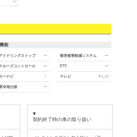
◯
機能
アイドリングストップ
ー
衝突被害軽減システム
ー
ETC
クルーズコントロール
ー
ー
○
カーナビ
テレビ
テレビ
寒冷地仕様
ー
契約終了時の車の取り扱い