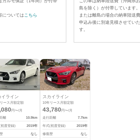
は
カルモ保証（1年間）
が付帯
この車は納車陸送費（沖縄県
。
島を除く）が付帯しています
容については
こちら
または離島の場合の納車陸送
申込み後に別途見積させてい
す。
カイライン
スカイライン
リース月額定額
10
年リース月額定額
,080
43,780
円〜/月
円〜/月
距離
10.9
km
走行距離
7.7
km
(初度登録)
2019
年
年式(初度登録)
2019
年
歴
なし
修復歴
なし