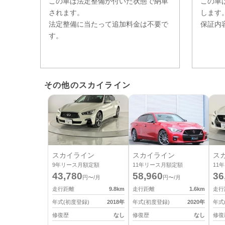
この車は法定整備が付いた状態で納車
この車
されます。
します
法定整備に当たって追加料金は不要で
保証内
す。
その他のスカイライン
スカイライン
スカイライン
ス
9
年リース月額定額
11
年リース月額定額
11
年
43,780
58,960
36
円〜/月
円〜/月
走行距離
9.8
km
走行距離
1.6
km
走行
年式(初度登録)
2018
年
年式(初度登録)
2020
年
年式
修復歴
なし
修復歴
なし
修復