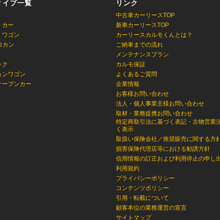
タイプ一覧
リンク
中古車カーリースTOP
トカー
新車カーリースTOP
・ワゴン
カーリースカルモくんとは？
ロカン
ご納車までの流れ
メンテナンスプラン
ック
カルモ保証
ョンワゴン
よくあるご質問
オープンカー
企業情報
お客様お問い合わせ
法人・個人事業主様お問い合わせ
取材・業務提携お問い合わせ
特定商取引法に基づく表記・古物営業
く表示
取扱い保険会社／推奨販売に関する方
損害保険代理店等における勧誘方針
信用情報の訂正および利用停止の申し
利用規約
プライバシーポリシー
コンテンツポリシー
引用・転載について
顧客本位の業務運営の宣言
サイトマップ