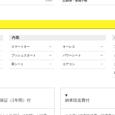
2WD
記録簿・整備手帳
内装
ー
スマートキー
ー
キーレス
ー
ー
プッシュスタート
ー
パワーシート
ー
○
○
ー
革シート
エアコン
保証（1年間）付
納車陸送費付