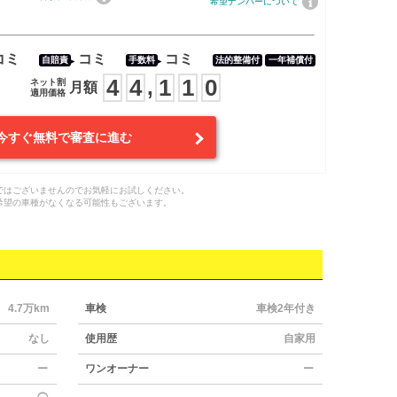
希望ナンバーについて
コミ
コミ
コミ
自賠責
手数料
法的整備付
一年補償付
4
4
1
1
0
,
ネット割
月額
適用価格
今すぐ無料で審査に進む
ではございませんのでお気軽にお試しください。
希望の車種がなくなる可能性もございます。
4.7万km
車検
車検2年付き
なし
使用歴
自家用
ー
ワンオーナー
ー