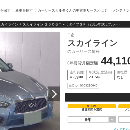
を探す
新車を探す
カーリースカルモくんの中古車リースとは？
メンテナン
スカイライン
スカイライン ２００ＧＴ－ｔタイプＳＰ（2015年式 Lブルー）
日産
スカイライン
のカーリース情報
44,11
6年賃貸月額定額
走行距離
年式(初度登録)
修復歴
4.7万km
2015年
なし
0003216040
車両ID
STEP1
賃貸期間を選択
メ
6年
メンテナン