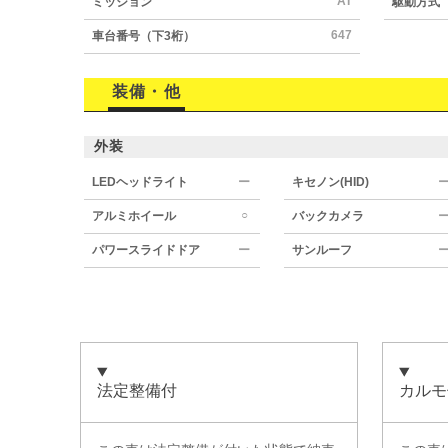
AT
ミッション
駆動方式
647
車台番号（下3桁）
装備・他
外装
LEDヘッドライト
ー
キセノン(HID)
○
アルミホイール
バックカメラ
パワースライドドア
ー
サンルーフ
法定整備付
カルモ