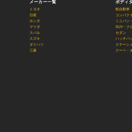
メーカー一覧
ボディ
トヨタ
軽自動車
日産
コンパク
ホンダ
ミニバン
マツダ
SUV・ク
スバル
セダン
スズキ
ハッチバ
ダイハツ
ステーシ
三菱
クーペ・