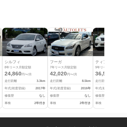
シルフィ
フーガ
ティアナ
8
年リース月額定額
7
年リース月額定額
9
年リース月額定額
24,860
42,020
36,520
円〜/月
円〜/月
円〜/月
走行距離
3.3
km
走行距離
8.5
km
走行距離
年式(初度登録)
2017
年
年式(初度登録)
2016
年
年式(初度登録)
修復歴
なし
修復歴
なし
修復歴
車検
2年付き
車検
2年付き
車検