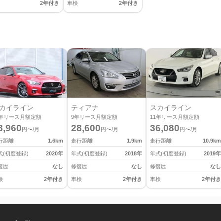
2年付き
車検
2年付き
カイライン
ティアナ
スカイライン
年リース月額定額
9
年リース月額定額
11
年リース月額定額
8,960
28,600
36,080
円〜/月
円〜/月
円〜/月
行距離
1.6
km
走行距離
1.9
km
走行距離
10.9
km
式(初度登録)
2020
年
年式(初度登録)
2018
年
年式(初度登録)
2019
年
復歴
なし
修復歴
なし
修復歴
なし
検
2年付き
車検
2年付き
車検
2年付き