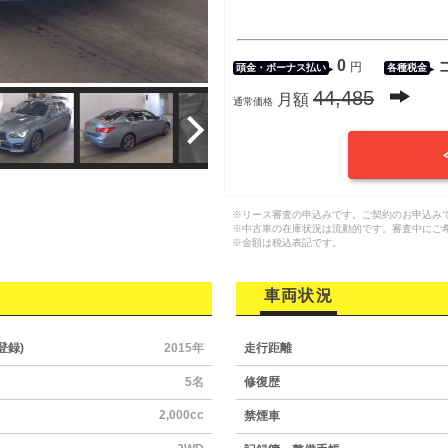
0
円
頭金・
ボーナス払い
各種税金
44,485
月額
通常価格
※リース審査の申込みです。ご契約のお申込み
※中古車の在庫状況は流動的です。審査中にご
※金額は税込表記です。
車両状況
登録)
2015年
走行距離
5名
修復歴
2,000cc
禁煙車