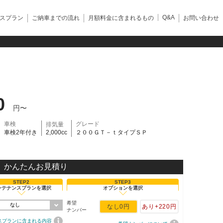
Q&A
スプラン
ご納車までの流れ
月額料金に含まれるもの
お問い合わせ
0
円〜
車検
グレード
排気量
車検2年付き
2,000cc
２００ＧＴ－ｔタイプＳＰ
かんたんお見積り
STEP2
STEP3
ンテナンスプランを選択
オプションを選択
希望
なし
なし
0円
あり
+220円
ナンバー
スプランに含まれる内容