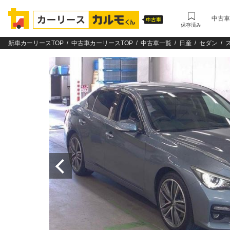
中古車
保存済み
新車カーリースTOP
中古車カーリースTOP
中古車一覧
日産
セダン