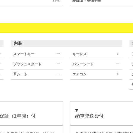
2WD
記録簿・整備手帳
内装
○
ー
スマートキー
ー
キーレス
ー
プッシュスタート
ー
パワーシート
ー
○
ー
革シート
ー
エアコン
保証（1年間）付
納車陸送費付