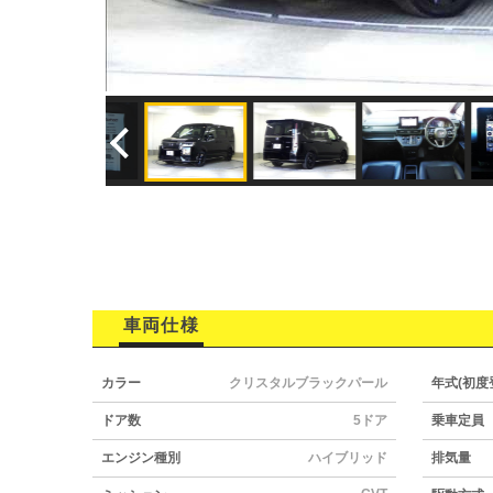
車両仕様
カラー
クリスタルブラックパール
年式(初度
ドア数
5ドア
乗車定員
エンジン種別
ハイブリッド
排気量