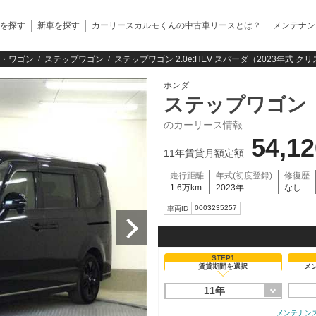
を探す
新車を探す
カーリースカルモくんの中古車リースとは？
メンテナン
・ワゴン
ステップワゴン
ステップワゴン 2.0e:HEV スパーダ（2023年式 
ホンダ
ステップワゴン
のカーリース情報
54,1
11年賃貸月額定額
走行距離
年式(初度登録)
修復歴
1.6万km
2023年
なし
0003235257
車両ID
STEP1
賃貸期間を選択
メ
11年
メンテナン