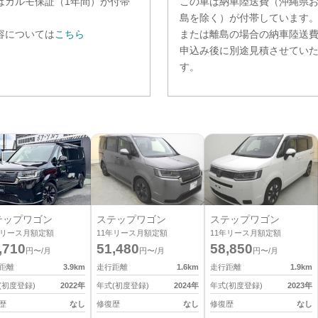
は
カルモ保証（1年間）
が付帯
この車は納車陸送費（沖縄県
。
島を除く）が付帯しています
容については
こちら
または離島の場合の納車陸送
申込み後に別途見積させてい
す。
テップワゴン
ステップワゴン
ステップワゴン
リース月額定額
11
年リース月額定額
11
年リース月額定額
,710
51,480
58,850
円〜/月
円〜/月
円〜/月
距離
3.9
km
走行距離
1.6
km
走行距離
1.9
km
(初度登録)
2022
年
年式(初度登録)
2024
年
年式(初度登録)
2023
年
歴
なし
修復歴
なし
修復歴
なし