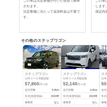
この車は法定整備が付いた状態で納車
この車
されます。
します
法定整備に当たって追加料金は不要で
保証内
す。
その他のステップワゴン
ステップワゴン
ステップワゴン
ス
11
年リース月額定額
11
年リース月額定額
11
年
57,860
52,140
50
円〜/月
円〜/月
走行距離
0.9
km
走行距離
2.6
km
走行
年式(初度登録)
2024
年
年式(初度登録)
2024
年
年式
修復歴
なし
修復歴
なし
修復