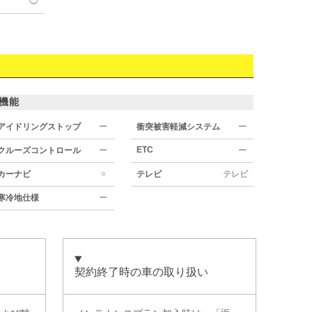
◯
機能
アイドリングストップ
ー
衝突被害軽減システム
ー
ETC
クルーズコントロール
ー
ー
○
カーナビ
テレビ
テレビ
寒冷地仕様
ー
契約終了時の車の取り扱い