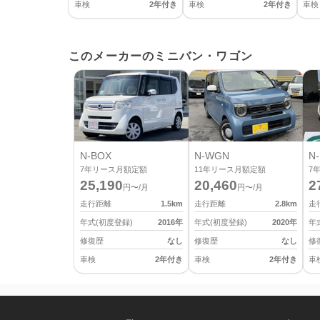
車検
2年付き
車検
2年付き
車検
このメーカーのミニバン・ワゴン
N-BOX
N-WGN
N-
7
年リース月額定額
11
年リース月額定額
7
25,190
20,460
2
円〜/月
円〜/月
走行距離
1.5
km
走行距離
2.8
km
走
年式(初度登録)
2016
年
年式(初度登録)
2020
年
年
修復歴
なし
修復歴
なし
修
車検
2年付き
車検
2年付き
車