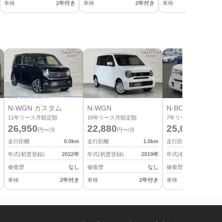
車検
2年付き
車検
2年付き
車検
2
N-WGN カスタム
N-WGN
N-BOX
11
年リース月額定額
10
年リース月額定額
7
年リース月額定額
26,950
22,880
25,080
円〜/月
円〜/月
円〜/月
走行距離
0.0
km
走行距離
1.0
km
走行距離
年式(初度登録)
2022
年
年式(初度登録)
2019
年
年式(初度登録)
修復歴
なし
修復歴
なし
修復歴
車検
2年付き
車検
2年付き
車検