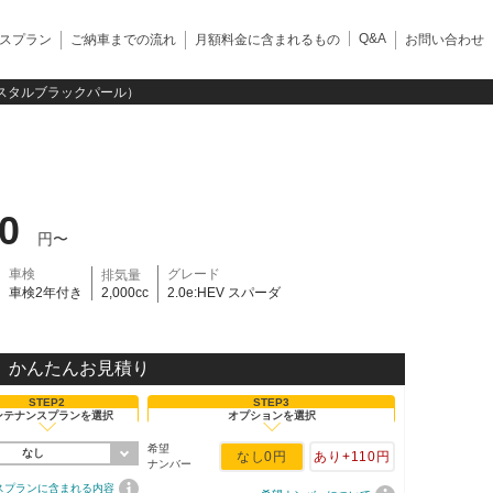
Q&A
スプラン
ご納車までの流れ
月額料金に含まれるもの
お問い合わせ
クリスタルブラックパール）
20
円〜
車検
グレード
排気量
車検2年付き
2,000cc
2.0e:HEV スパーダ
かんたんお見積り
STEP2
STEP3
ンテナンスプランを選択
オプションを選択
希望
なし
なし
0円
あり
+110円
ナンバー
スプランに含まれる内容