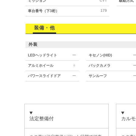
CVT
ミッション
駆動方式
179
車台番号（下3桁）
装備・他
外装
LEDヘッドライト
ー
キセノン(HID)
○
アルミホイール
バックカメラ
パワースライドドア
ー
サンルーフ
法定整備付
カルモ