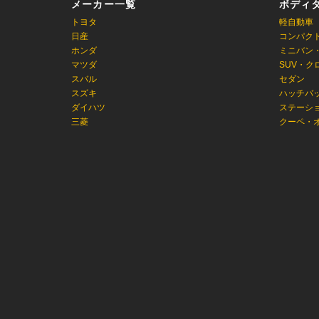
メーカー一覧
ボディ
トヨタ
軽自動車
日産
コンパク
ホンダ
ミニバン
マツダ
SUV・ク
スバル
セダン
スズキ
ハッチバ
ダイハツ
ステーシ
三菱
クーペ・