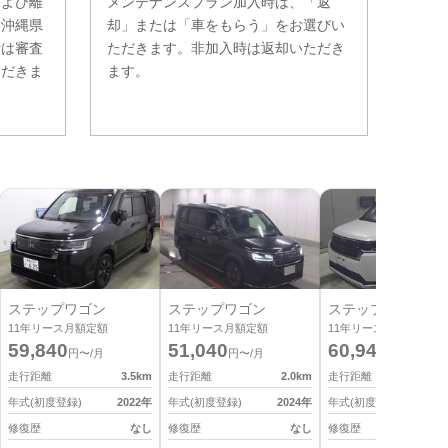
および離
メンテナンスプラン加入時は、「返
。沖縄県
却」または「車をもらう」をお選びい
費は審査
ただきます。非加入時は返却いただき
ただきま
ます。
ステップワゴン
ステップワゴン
ステップワゴン
11
年リース月額定額
11
年リース月額定額
11
年リース月額定額
59,840
51,040
60,940
円〜/月
円〜/月
円〜/月
走行距離
3.5
km
走行距離
2.0
km
走行距離
4
年式(初度登録)
2022
年
年式(初度登録)
2024
年
年式(初度登録)
2
修復歴
なし
修復歴
なし
修復歴