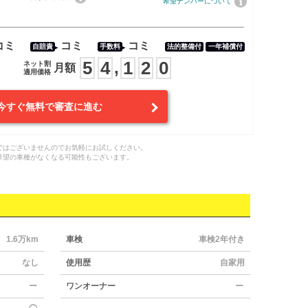
希望ナンバーについて
コミ
コミ
コミ
自賠責
手数料
法的整備付
一年補償付
5
4
1
2
0
,
ネット割
月額
適用価格
今すぐ無料で審査に進む
ではございませんのでお気軽にお試しください。
希望の車種がなくなる可能性もございます。
1.6万km
車検
車検2年付き
なし
使用歴
自家用
ー
ワンオーナー
ー