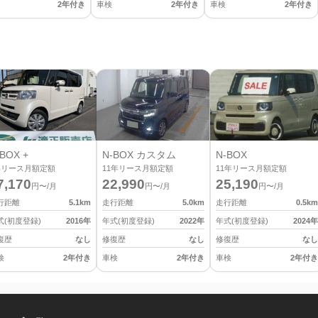
2年付き
車検
2年付き
車検
2年付き
BOX +
N-BOX カスタム
N-BOX
年リース月額定額
11
年リース月額定額
11
年リース月額定額
7,170
22,990
25,190
円〜/月
円〜/月
円〜/月
行距離
5.1
km
走行距離
5.0
km
走行距離
0.5
km
式(初度登録)
2016
年
年式(初度登録)
2022
年
年式(初度登録)
2024
年
復歴
なし
修復歴
なし
修復歴
なし
検
2年付き
車検
2年付き
車検
2年付き