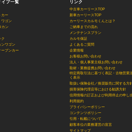
タイプ一覧
リンク
中古車カーリースTOP
トカー
新車カーリースTOP
・ワゴン
カーリースカルモくんとは？
ロカン
ご納車までの流れ
メンテナンスプラン
ック
カルモ保証
ョンワゴン
よくあるご質問
オープンカー
企業情報
お客様お問い合わせ
法人・個人事業主様お問い合わせ
取材・業務提携お問い合わせ
特定商取引法に基づく表記・古物営業
く表示
取扱い保険会社／推奨販売に関する方
損害保険代理店等における勧誘方針
信用情報の訂正および利用停止の申し
利用規約
プライバシーポリシー
コンテンツポリシー
引用・転載について
顧客本位の業務運営の宣言
サイトマップ