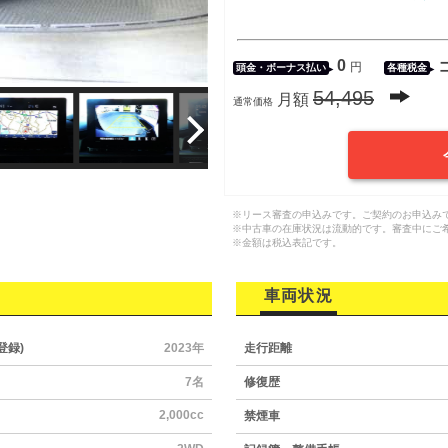
0
円
頭金・
ボーナス払い
各種税金
54,495
月額
通常価格
※リース審査の申込みです。ご契約のお申込み
※中古車の在庫状況は流動的です。審査中にご
※金額は税込表記です。
車両状況
登録)
2023年
走行距離
7名
修復歴
2,000cc
禁煙車