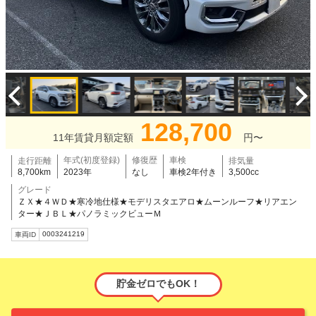
128,700
11年賃貸月額定額
円〜
年式(初度登録)
修復歴
車検
走行距離
排気量
8,700km
2023年
なし
車検2年付き
3,500cc
グレード
ＺＸ★４ＷＤ★寒冷地仕様★モデリスタエアロ★ムーンルーフ★リアエン
ター★ＪＢＬ★パノラミックビューＭ
0003241219
車両ID
貯金ゼロでもOK！