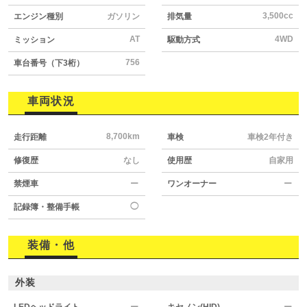
3,500cc
エンジン種別
ガソリン
排気量
AT
4WD
ミッション
駆動方式
756
車台番号（下3桁）
車両状況
8,700km
走行距離
車検
車検2年付き
修復歴
なし
使用歴
自家用
禁煙車
ー
ワンオーナー
ー
◯
記録簿・整備手帳
装備・他
外装
LEDヘッドライト
ー
キセノン(HID)
ー