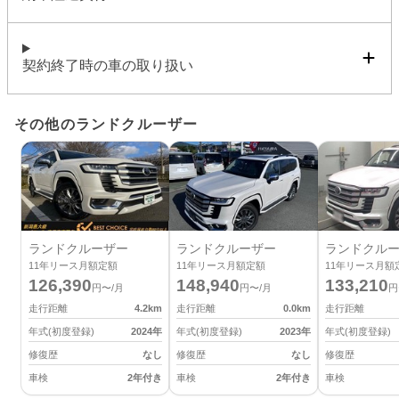
契約終了時の車の取り扱い
その他のランドクルーザー
ランドクルーザー
ランドクルーザー
ランドクル
11
年リース月額定額
11
年リース月額定額
11
年リース月額
126,390
148,940
133,210
円〜/月
円〜/月
円
走行距離
4.2
km
走行距離
0.0
km
走行距離
年式(初度登録)
2024
年
年式(初度登録)
2023
年
年式(初度登録)
修復歴
なし
修復歴
なし
修復歴
車検
2年付き
車検
2年付き
車検