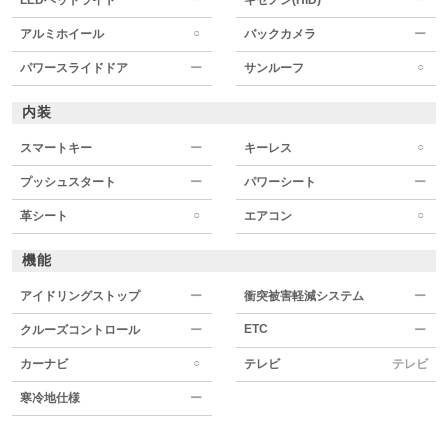
○
アルミホイール
バックカメラ
ー
○
パワースライドドア
ー
サンルーフ
内装
○
スマートキー
ー
キーレス
プッシュスタート
ー
パワーシート
ー
○
○
革シート
エアコン
機能
アイドリングストップ
ー
衝突被害軽減システム
ー
ETC
クルーズコントロール
ー
ー
○
カーナビ
テレビ
テレビ
寒冷地仕様
ー