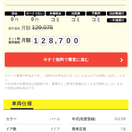
頭金
ボーナス払い
各種税金
自賠責
手数料
法的整備付
0
0
コミ
コミ
コミ
円
円
一年補償付
129,075
月額
通常価格
1
2
8
7
0
0
,
ネット割
月額
適用価格
今すぐ無料で審査に進む
※リース審査の申込みです。ご契約のお申込みではございませんのでお気軽にお試しくださ
い。
※中古車の在庫状況は流動的です。審査中にご希望の車種がなくなる可能性もございます。
※金額は税込表記です。
車両仕様
カラー
パール
年式(初度登録)
2023年
ドア数
5ドア
乗車定員
7名