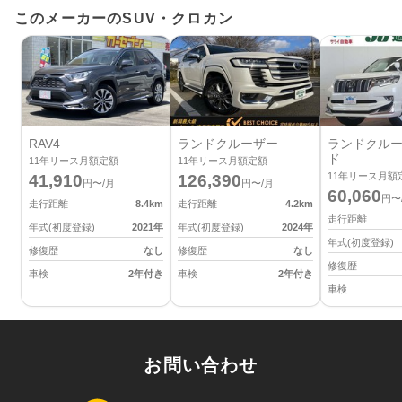
このメーカーのSUV・クロカン
RAV4
ランドクルーザー
ランドクルー
ド
11
年リース月額定額
11
年リース月額定額
11
年リース月額
41,910
126,390
円〜/月
円〜/月
60,060
円〜
走行距離
8.4
km
走行距離
4.2
km
走行距離
年式(初度登録)
2021
年
年式(初度登録)
2024
年
年式(初度登録)
修復歴
なし
修復歴
なし
修復歴
車検
2年付き
車検
2年付き
車検
お問い合わせ