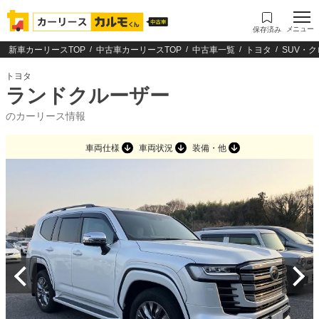
メニュー
保存済み
新車カーリースTOP
中古車カーリースTOP
中古車一覧
トヨタ
SUV・
トヨタ
ランドクルーザー
のカーリース情報
車両仕様
車両状況
装備・他