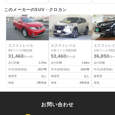
このメーカーのSUV・クロカン
エクストレイル
エクストレイル
エクストレ
8
年リース月額定額
11
年リース月額定額
11
年リース月額
31,460
53,460
36,850
円〜/月
円〜/月
円〜
走行距離
3.7
km
走行距離
1.5
km
走行距離
年式(初度登録)
2017
年
年式(初度登録)
2023
年
年式(初度登録)
修復歴
なし
修復歴
なし
修復歴
車検
2年付き
車検
2年付き
車検
お問い合わせ