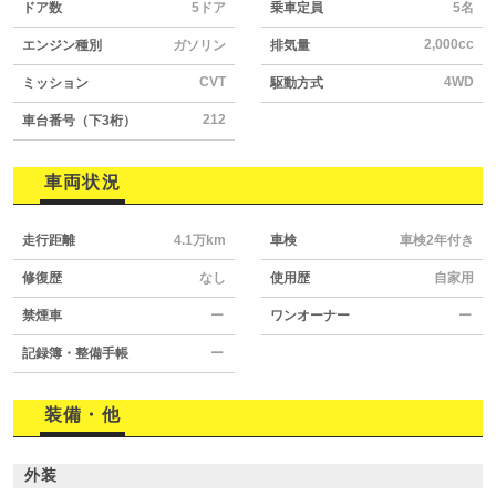
ドア数
5ドア
乗車定員
5名
2,000cc
エンジン種別
ガソリン
排気量
CVT
4WD
ミッション
駆動方式
212
車台番号（下3桁）
車両状況
走行距離
4.1万km
車検
車検2年付き
修復歴
なし
使用歴
自家用
禁煙車
ー
ワンオーナー
ー
記録簿・整備手帳
ー
装備・他
外装