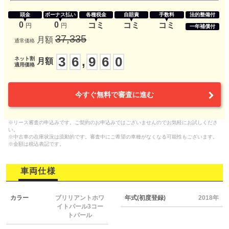
頭金
ボーナス払い
各種税金
自賠責
手数料
法的整備付
0
0
コミ
コミ
コミ
円
円
一年補償付
37,335
月額
通常価格
3
6
9
6
0
,
ネット割
月額
適用価格
今すぐ無料で審査に進む
※リース審査の申込みです。ご契約のお申込みではございませんのでお気軽にお試しくださ
い。
※中古車の在庫状況は流動的です。審査中にご希望の車種がなくなる可能性もございます。
※金額は税込表記です。
車両仕様
カラー
ブリリアントホワ
年式(初度登録)
2018年
イトパール3コー
トパール