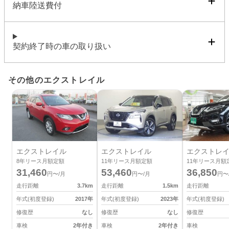
納車陸送費付
契約終了時の車の取り扱い
その他のエクストレイル
エクストレイル
エクストレイル
エクストレ
8
年リース月額定額
11
年リース月額定額
11
年リース月額
31,460
53,460
36,850
円〜/月
円〜/月
円〜
走行距離
3.7
km
走行距離
1.5
km
走行距離
年式(初度登録)
2017
年
年式(初度登録)
2023
年
年式(初度登録)
修復歴
なし
修復歴
なし
修復歴
車検
2年付き
車検
2年付き
車検