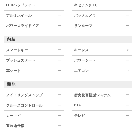
LEDヘッドライト
ー
キセノン(HID)
ー
アルミホイール
ー
バックカメラ
ー
パワースライドドア
ー
サンルーフ
ー
内装
○
スマートキー
ー
キーレス
プッシュスタート
ー
パワーシート
ー
○
革シート
ー
エアコン
機能
アイドリングストップ
ー
衝突被害軽減システム
ー
ETC
クルーズコントロール
ー
ー
カーナビ
ー
テレビ
ー
寒冷地仕様
ー