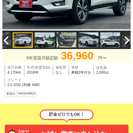
36,960
9年賃貸月額定額
円〜
走行距離
年式(初度登録)
修復歴
車検
排気量
4.1万km
2018年
なし
車検2年付き
2,000cc
グレード
2.0 20Xi 2列車 4WD
0003249824
車両ID
貯金ゼロでもOK！