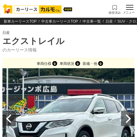
メニュー
保存済み
新車カーリースTOP
中古車カーリースTOP
中古車一覧
日産
SUV・クロ
日産
エクストレイル
のカーリース情報
車両仕様
車両状況
装備・他