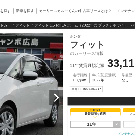
を探す
新車を探す
カーリースカルモくんの中古車リースとは？
メンテナン
トカー
フィット
フィット 1.5 e:HEV ホーム（2022年式 プラチナホワイト・
ホンダ
フィット
のカーリース情報
33,1
11年賃貸月額定額
走行距離
年式(初度登録)
修復歴
1.3万km
2022年
なし
0003251317
車両ID
STEP1
賃貸期間を選択
メ
11年
メンテナン