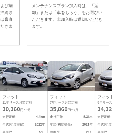
および離
メンテナンスプラン加入時は、「返
。沖縄県
却」または「車をもらう」をお選びい
費は審査
ただきます。非加入時は返却いただき
ただきま
ます。
フィット
フィット
フィット
11
年リース月額定額
7
年リース月額定額
8
年リース月額定額
30,360
35,860
34,320
円〜/月
円〜/月
円〜/月
走行距離
4.4
km
走行距離
5.3
km
走行距離
2
年式(初度登録)
2022
年
年式(初度登録)
2021
年
年式(初度登録)
2
修復歴
なし
修復歴
なし
修復歴