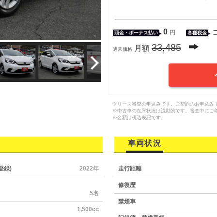
0
円
頭金・
ボーナス払い
各種税金
33,485
月額
通常価格
※リース審査の申込みです。ご契約のお申込み
※中古車の在庫状況は流動的です。審査中にご
※金額は税込表記です。
車両状況
登録)
2022年
走行距離
修復歴
5名
禁煙車
1,500cc