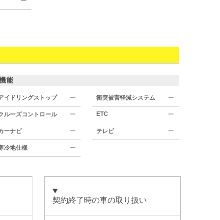
ー
機能
アイドリングストップ
ー
衝突被害軽減システム
ー
ETC
クルーズコントロール
ー
ー
カーナビ
ー
テレビ
ー
寒冷地仕様
ー
契約終了時の車の取り扱い