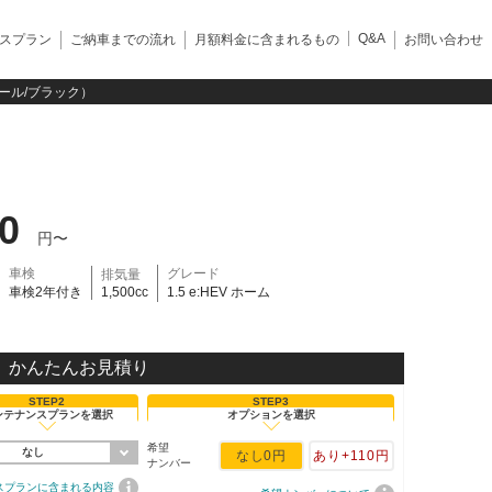
Q&A
スプラン
ご納車までの流れ
月額料金に含まれるもの
お問い合わせ
パール/ブラック）
10
円〜
車検
グレード
排気量
車検2年付き
1,500cc
1.5 e:HEV ホーム
かんたんお見積り
STEP2
STEP3
ンテナンスプランを選択
オプションを選択
希望
なし
なし
0円
あり
+110円
ナンバー
スプランに含まれる内容