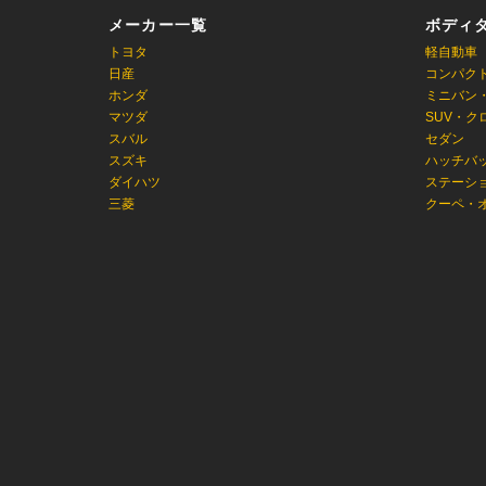
メーカー一覧
ボディ
トヨタ
軽自動車
日産
コンパク
ホンダ
ミニバン
マツダ
SUV・ク
スバル
セダン
スズキ
ハッチバ
ダイハツ
ステーシ
三菱
クーペ・