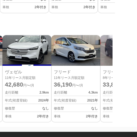
車検
2年付き
車検
2年付き
車検
2
ヴェゼル
フリード
フリード
11
年リース月額定額
11
年リース月額定額
8
年リース月額定額
42,680
36,190
33,880
円〜/月
円〜/月
円〜/月
走行距離
2.9
km
走行距離
4.3
km
走行距離
年式(初度登録)
2024
年
年式(初度登録)
2021
年
年式(初度登録)
修復歴
なし
修復歴
なし
修復歴
車検
2年付き
車検
2年付き
車検