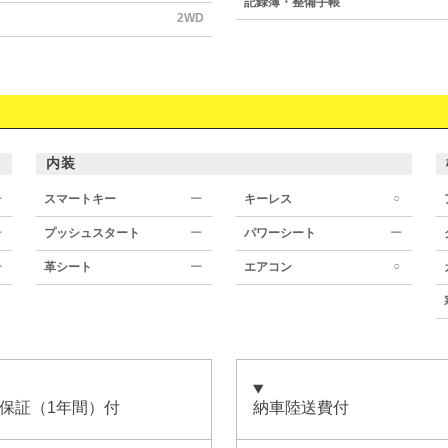
記録簿・整備手帳
2WD
内装
○
ー
スマートキー
ー
キーレス
ー
プッシュスタート
ー
パワーシート
ー
○
ー
革シート
ー
エアコン
保証（1年間）付
納車陸送費付