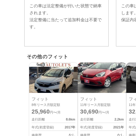
この車は法定整備が付いた状態で納車
この車
されます。
します
法定整備に当たって追加料金は不要で
保証内
す。
その他のフィット
フィット
フィット
フ
8
年リース月額定額
11
年リース月額定額
11
年
25,960
30,690
32
円〜/月
円〜/月
走行距離
8.6
km
走行距離
2.2
km
走行
年式(初度登録)
2017
年
年式(初度登録)
2021
年
年式
修復歴
なし
修復歴
なし
修復