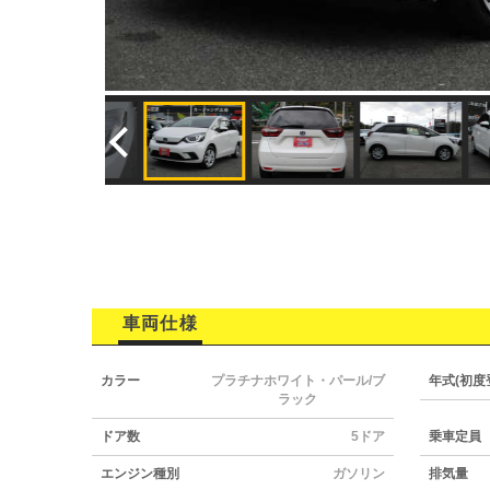
車両仕様
カラー
プラチナホワイト・パール/ブ
年式(初度
ラック
ドア数
5ドア
乗車定員
エンジン種別
ガソリン
排気量