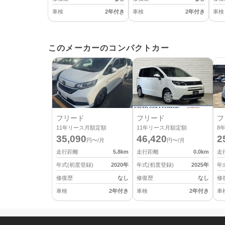
車検
2年付き
車検
2年付き
車検
このメーカーのコンパクトカー
フリード
フリード
フ
11
年リース月額定額
11
年リース月額定額
8
35,090
46,420
2
円〜/月
円〜/月
走行距離
5.8
km
走行距離
0.0
km
走
年式(初度登録)
2020
年
年式(初度登録)
2025
年
年
修復歴
なし
修復歴
なし
修
車検
2年付き
車検
2年付き
車