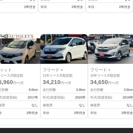
2年付き
車検
2年付き
車検
2年付き
ィット
フリード +
フリード +
年リース月額定額
11
年リース月額定額
10
年リース月額定額
5,960
34,210
34,650
円〜/月
円〜/月
円〜/月
行距離
8.6
km
走行距離
6.8
km
走行距離
3.6
km
式(初度登録)
2017
年
年式(初度登録)
2020
年
年式(初度登録)
2019
年
復歴
なし
修復歴
なし
修復歴
なし
検
2年付き
車検
2年付き
車検
2年付き