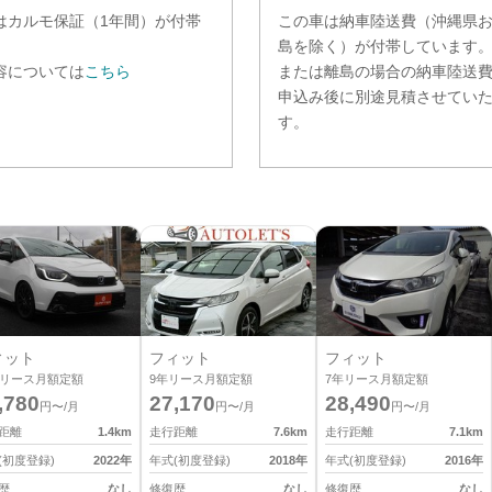
は
カルモ保証（1年間）
が付帯
この車は納車陸送費（沖縄県
。
島を除く）が付帯しています
容については
こちら
または離島の場合の納車陸送
申込み後に別途見積させてい
す。
ィット
フィット
フィット
リース月額定額
9
年リース月額定額
7
年リース月額定額
,780
27,170
28,490
円〜/月
円〜/月
円〜/月
距離
1.4
km
走行距離
7.6
km
走行距離
7.1
km
(初度登録)
2022
年
年式(初度登録)
2018
年
年式(初度登録)
2016
年
歴
なし
修復歴
なし
修復歴
なし