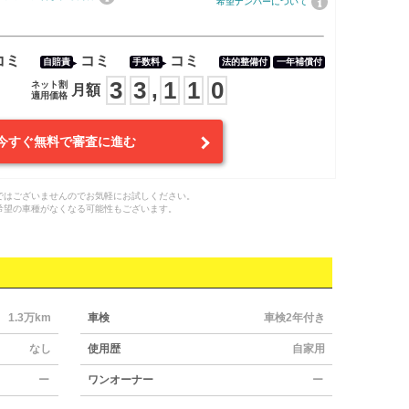
希望ナンバーについて
コミ
コミ
コミ
自賠責
手数料
法的整備付
一年補償付
3
3
1
1
0
,
ネット割
月額
適用価格
今すぐ無料で審査に進む
ではございませんのでお気軽にお試しください。
希望の車種がなくなる可能性もございます。
1.3万km
車検
車検2年付き
なし
使用歴
自家用
ー
ワンオーナー
ー