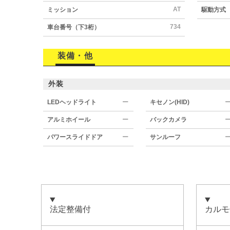
AT
ミッション
駆動方式
734
車台番号（下3桁）
装備・他
外装
LEDヘッドライト
ー
キセノン(HID)
アルミホイール
ー
バックカメラ
パワースライドドア
ー
サンルーフ
法定整備付
カルモ