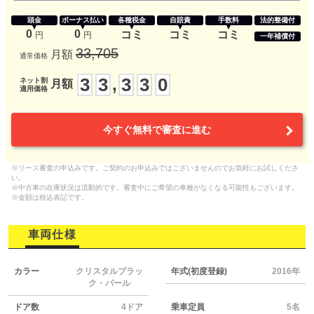
頭金
ボーナス払い
各種税金
自賠責
手数料
法的整備付
0
0
コミ
コミ
コミ
円
円
一年補償付
33,705
月額
通常価格
3
3
3
3
0
,
ネット割
月額
適用価格
今すぐ無料で審査に進む
※リース審査の申込みです。ご契約のお申込みではございませんのでお気軽にお試しくださ
い。
※中古車の在庫状況は流動的です。審査中にご希望の車種がなくなる可能性もございます。
※金額は税込表記です。
車両仕様
カラー
クリスタルブラッ
年式(初度登録)
2016年
ク・パール
ドア数
4ドア
乗車定員
5名