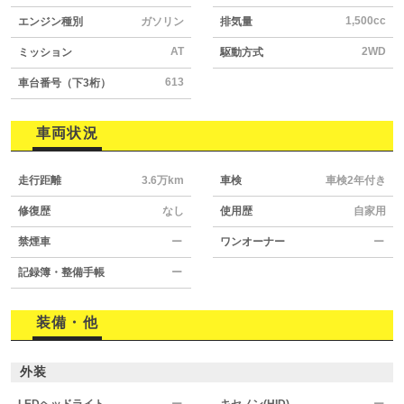
1,500cc
エンジン種別
ガソリン
排気量
AT
2WD
ミッション
駆動方式
613
車台番号（下3桁）
車両状況
走行距離
3.6万km
車検
車検2年付き
修復歴
なし
使用歴
自家用
禁煙車
ー
ワンオーナー
ー
記録簿・整備手帳
ー
装備・他
外装
LEDヘッドライト
ー
キセノン(HID)
ー