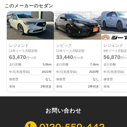
このメーカーのセダン
レジェンド
シビック
レジェンド
11
年リース月額定額
11
年リース月額定額
6
年リース月額定
63,470
33,440
56,870
円〜/月
円〜/月
円〜
走行距離
5.8
km
走行距離
7.4
km
走行距離
年式(初度登録)
2021
年
年式(初度登録)
2020
年
年式(初度登録)
修復歴
なし
修復歴
なし
修復歴
車検
2年付き
車検
2年付き
車検
お問い合わせ