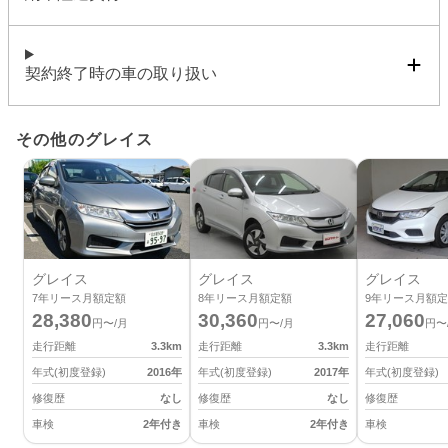
契約終了時の車の取り扱い
その他のグレイス
グレイス
グレイス
グレイス
7
年リース月額定額
8
年リース月額定額
9
年リース月額定
28,380
30,360
27,060
円〜/月
円〜/月
円〜
走行距離
3.3
km
走行距離
3.3
km
走行距離
年式(初度登録)
2016
年
年式(初度登録)
2017
年
年式(初度登録)
修復歴
なし
修復歴
なし
修復歴
車検
2年付き
車検
2年付き
車検