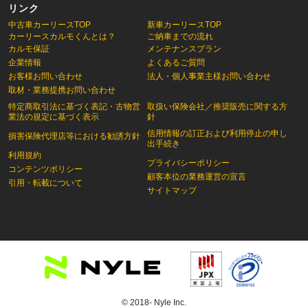
リンク
中古車カーリースTOP
新車カーリースTOP
カーリースカルモくんとは？
ご納車までの流れ
カルモ保証
メンテナンスプラン
企業情報
よくあるご質問
お客様お問い合わせ
法人・個人事業主様お問い合わせ
取材・業務提携お問い合わせ
特定商取引法に基づく表記・古物営
取扱い保険会社／推奨販売に関する方
業法の規定に基づく表示
針
信用情報の訂正および利用停止の申し
損害保険代理店等における勧誘方針
出手続き
利用規約
プライバシーポリシー
コンテンツポリシー
顧客本位の業務運営の宣言
引用・転載について
サイトマップ
© 2018- Nyle Inc.