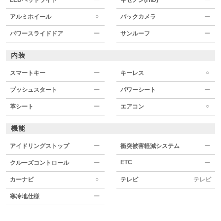
○
アルミホイール
バックカメラ
ー
パワースライドドア
ー
サンルーフ
ー
内装
○
スマートキー
ー
キーレス
プッシュスタート
ー
パワーシート
ー
○
革シート
ー
エアコン
機能
アイドリングストップ
ー
衝突被害軽減システム
ー
ETC
クルーズコントロール
ー
ー
○
カーナビ
テレビ
テレビ
寒冷地仕様
ー