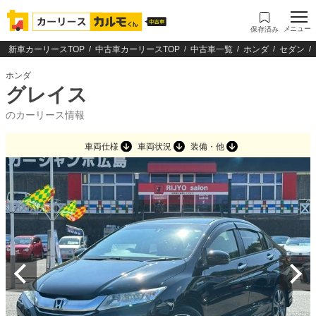
メニュー
保存済み
新車カーリースTOP
中古車カーリースTOP
中古車一覧
ホンダ
セダン
ホンダ
グレイス
のカーリース情報
車両仕様
車両状況
装備・他