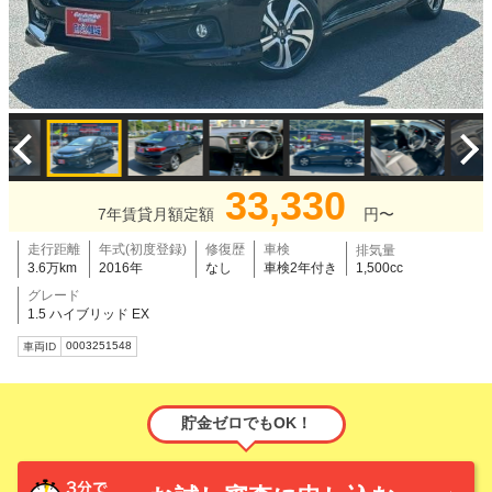
33,330
7年賃貸月額定額
円〜
走行距離
年式(初度登録)
修復歴
車検
排気量
3.6万km
2016年
なし
車検2年付き
1,500cc
グレード
1.5 ハイブリッド EX
0003251548
車両ID
貯金ゼロでもOK！