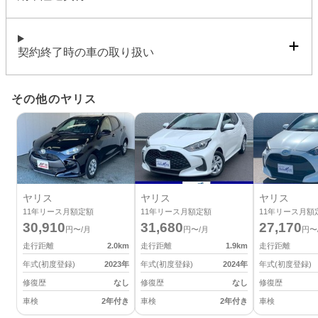
契約終了時の車の取り扱い
その他のヤリス
ヤリス
ヤリス
ヤリス
11
年リース月額定額
11
年リース月額定額
11
年リース月額
30,910
31,680
27,170
円〜/月
円〜/月
円〜
走行距離
2.0
km
走行距離
1.9
km
走行距離
年式(初度登録)
2023
年
年式(初度登録)
2024
年
年式(初度登録)
修復歴
なし
修復歴
なし
修復歴
車検
2年付き
車検
2年付き
車検