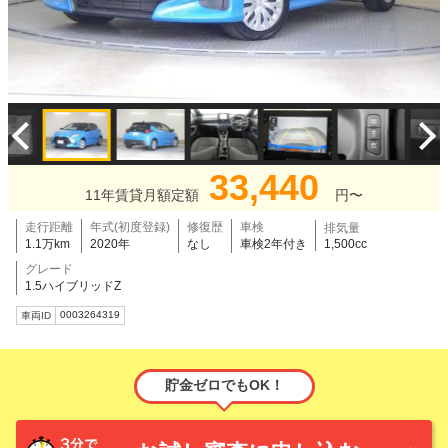
33,440
11年賃貸月額定額
円〜
走行距離
年式(初度登録)
修復歴
車検
排気量
1.1万km
2020年
なし
車検2年付き
1,500cc
グレード
1.5ハイブリッドZ
0003264319
車両ID
貯金ゼロでもOK！