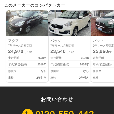
このメーカーのコンパクトカー
アクア
パッソ
パッソ
7
年リース月額定額
7
年リース月額定額
7
年リース月額定
24,970
23,540
25,960
円〜/月
円〜/月
円〜
走行距離
9.2
km
走行距離
9.1
km
走行距離
年式(初度登録)
2016
年
年式(初度登録)
2016
年
年式(初度登録)
修復歴
なし
修復歴
なし
修復歴
車検
2年付き
車検
2年付き
車検
お問い合わせ