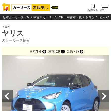
メニュー
保存済み
新車カーリースTOP
中古車カーリースTOP
中古車一覧
トヨタ
コンパク
トヨタ
ヤリス
のカーリース情報
車両仕様
車両状況
装備・他