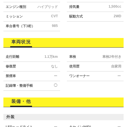
1,500cc
エンジン種別
ハイブリッド
排気量
CVT
2WD
ミッション
駆動方式
985
車台番号（下3桁）
車両状況
走行距離
1.1万km
車検
車検2年付き
修復歴
なし
使用歴
自家用
禁煙車
ー
ワンオーナー
ー
◯
記録簿・整備手帳
装備・他
外装
LEDヘッドライト
ー
キセノン(HID)
ー