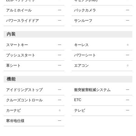
アルミホイール
ー
バックカメラ
ー
パワースライドドア
ー
サンルーフ
ー
内装
○
スマートキー
ー
キーレス
プッシュスタート
ー
パワーシート
ー
○
革シート
ー
エアコン
機能
アイドリングストップ
ー
衝突被害軽減システム
ー
ETC
クルーズコントロール
ー
ー
○
カーナビ
テレビ
ー
寒冷地仕様
ー