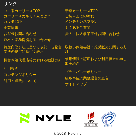
リンク
中古車カーリースTOP
新車カーリースTOP
カーリースカルモくんとは？
ご納車までの流れ
カルモ保証
メンテナンスプラン
企業情報
よくあるご質問
お客様お問い合わせ
法人・個人事業主様お問い合わせ
取材・業務提携お問い合わせ
特定商取引法に基づく表記・古物営
取扱い保険会社／推奨販売に関する方
業法の規定に基づく表示
針
信用情報の訂正および利用停止の申し
損害保険代理店等における勧誘方針
出手続き
利用規約
プライバシーポリシー
コンテンツポリシー
顧客本位の業務運営の宣言
引用・転載について
サイトマップ
© 2018- Nyle Inc.