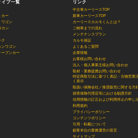
タイプ一覧
リンク
中古車カーリースTOP
トカー
新車カーリースTOP
・ワゴン
カーリースカルモくんとは？
ロカン
ご納車までの流れ
メンテナンスプラン
ック
カルモ保証
ョンワゴン
よくあるご質問
オープンカー
企業情報
お客様お問い合わせ
法人・個人事業主様お問い合わせ
取材・業務提携お問い合わせ
特定商取引法に基づく表記・古物営業
く表示
取扱い保険会社／推奨販売に関する方
損害保険代理店等における勧誘方針
信用情報の訂正および利用停止の申し
利用規約
プライバシーポリシー
コンテンツポリシー
引用・転載について
顧客本位の業務運営の宣言
サイトマップ