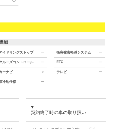
◯
機能
アイドリングストップ
ー
衝突被害軽減システム
ー
ETC
クルーズコントロール
ー
ー
○
カーナビ
テレビ
ー
寒冷地仕様
ー
契約終了時の車の取り扱い