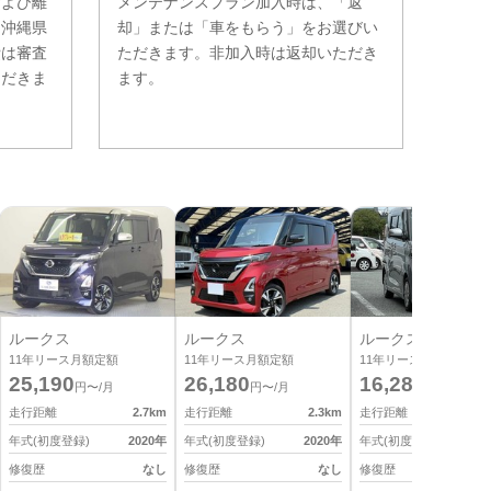
および離
メンテナンスプラン加入時は、「返
。沖縄県
却」または「車をもらう」をお選びい
費は審査
ただきます。非加入時は返却いただき
ただきま
ます。
ルークス
ルークス
ルークス
11
年リース月額定額
11
年リース月額定額
11
年リース月額定額
25,190
26,180
16,280
円〜/月
円〜/月
円〜/月
走行距離
2.7
km
走行距離
2.3
km
走行距離
9
年式(初度登録)
2020
年
年式(初度登録)
2020
年
年式(初度登録)
2
修復歴
なし
修復歴
なし
修復歴