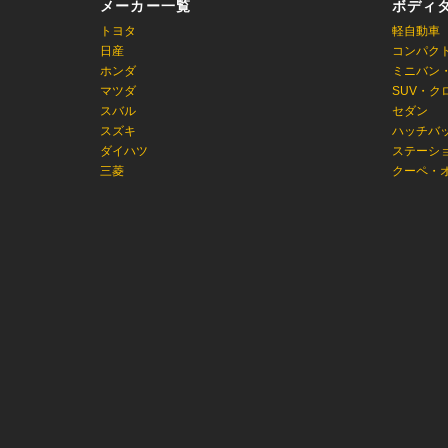
メーカー一覧
ボディ
トヨタ
軽自動車
日産
コンパク
ホンダ
ミニバン
マツダ
SUV・ク
スバル
セダン
スズキ
ハッチバ
ダイハツ
ステーシ
三菱
クーペ・