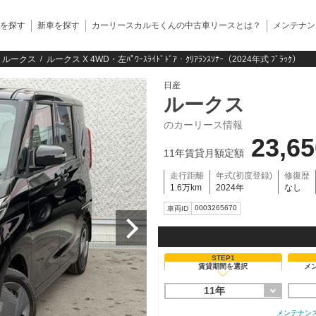
を探す
新車を探す
カーリースカルモくんの中古車リースとは？
メンテナン
ルークス
ルークス X 4WD・左ﾊﾟﾜｰｽﾗｲﾄﾞﾄﾞｱ・ｸﾘｱﾗﾝｽｿﾅｰ（2024年式 ﾌﾞﾗｯｸ）
日産
ルークス
のカーリース情報
23,6
11年賃貸月額定額
走行距離
年式(初度登録)
修復歴
1.6万km
2024年
なし
0003265670
車両ID
STEP1
賃貸期間を選択
メ
11年
メンテナン