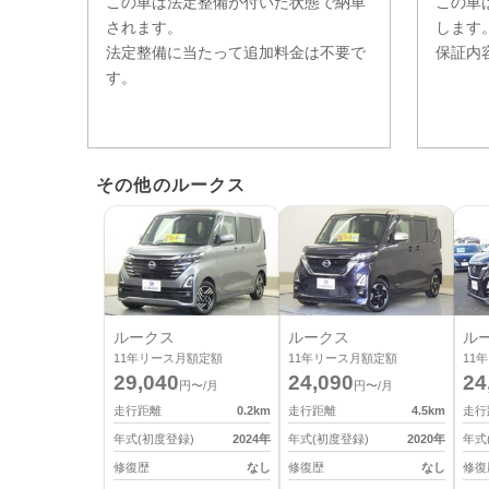
この車は法定整備が付いた状態で納車
この車
されます。
します
法定整備に当たって追加料金は不要で
保証内
す。
その他のルークス
ルークス
ルークス
ル
11
年リース月額定額
11
年リース月額定額
11
年
29,040
24,090
24
円〜/月
円〜/月
走行距離
0.2
km
走行距離
4.5
km
走行
年式(初度登録)
2024
年
年式(初度登録)
2020
年
年式
修復歴
なし
修復歴
なし
修復