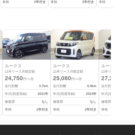
車検
2年付き
車検
2年付き
車検
2
ルークス
ルークス
ルークス
11
年リース月額定額
11
年リース月額定額
11
年リース月額定額
24,750
25,080
27,390
円〜/月
円〜/月
円〜/月
走行距離
3.7
km
走行距離
0.4
km
走行距離
年式(初度登録)
2021
年
年式(初度登録)
2023
年
年式(初度登録)
修復歴
なし
修復歴
なし
修復歴
車検
2年付き
車検
2年付き
車検