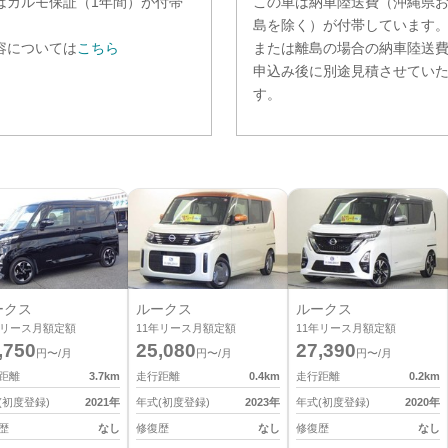
は
カルモ保証（1年間）
が付帯
この車は納車陸送費（沖縄県
。
島を除く）が付帯しています
容については
こちら
または離島の場合の納車陸送
申込み後に別途見積させてい
す。
ークス
ルークス
ルークス
リース月額定額
11
年リース月額定額
11
年リース月額定額
,750
25,080
27,390
円〜/月
円〜/月
円〜/月
距離
3.7
km
走行距離
0.4
km
走行距離
0.2
km
(初度登録)
2021
年
年式(初度登録)
2023
年
年式(初度登録)
2020
年
歴
なし
修復歴
なし
修復歴
なし