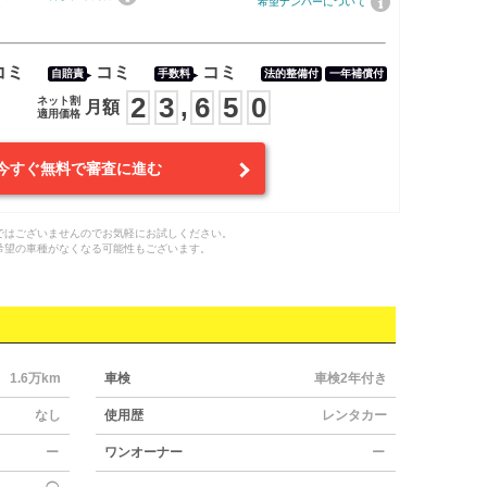
希望ナンバーについて
コミ
コミ
コミ
自賠責
手数料
法的整備付
一年補償付
2
3
6
5
0
,
ネット割
月額
適用価格
今すぐ無料で審査に進む
ではございませんのでお気軽にお試しください。
希望の車種がなくなる可能性もございます。
1.6万km
車検
車検2年付き
なし
使用歴
レンタカー
ー
ワンオーナー
ー