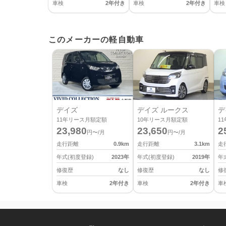
車検
2年付き
車検
2年付き
車検
このメーカーの軽自動車
デイズ
デイズ ルークス
デ
11
年リース月額定額
10
年リース月額定額
11
23,980
23,650
2
円〜/月
円〜/月
走行距離
0.9
km
走行距離
3.1
km
走
年式(初度登録)
2023
年
年式(初度登録)
2019
年
年
修復歴
なし
修復歴
なし
修
車検
2年付き
車検
2年付き
車