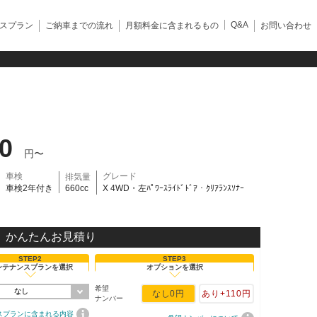
Q&A
スプラン
ご納車までの流れ
月額料金に含まれるもの
お問い合わせ
50
円〜
車検
グレード
排気量
車検2年付き
660cc
X 4WD・左ﾊﾟﾜｰｽﾗｲﾄﾞﾄﾞｱ・ｸﾘｱﾗﾝｽｿﾅｰ
かんたんお見積り
STEP2
STEP3
ンテナンスプランを選択
オプションを選択
希望
なし
なし
0円
あり
+110円
ナンバー
スプランに含まれる内容