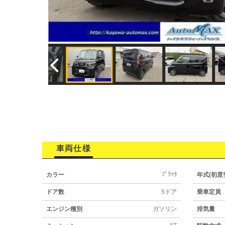
車両仕様
ﾌﾞﾗｯｸ
カラー
年式(初度
ドア数
5ドア
乗車定員
エンジン種別
ガソリン
排気量