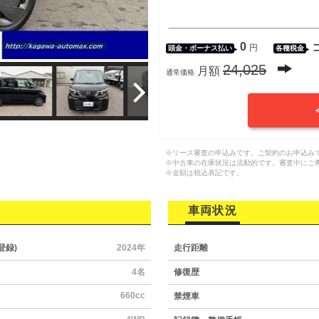
0
円
頭金・
ボーナス払い
各種税金
24,025
月額
通常価格
※リース審査の申込みです。ご契約のお申込み
※中古車の在庫状況は流動的です。審査中にご
※金額は税込表記です。
車両状況
登録)
2024年
走行距離
4名
修復歴
660cc
禁煙車