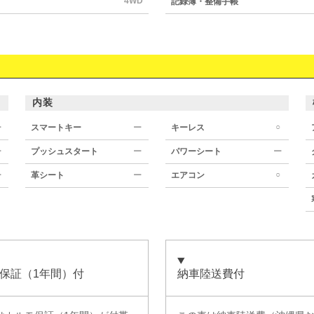
4WD
記録簿・整備手帳
内装
○
ー
スマートキー
ー
キーレス
ー
プッシュスタート
ー
パワーシート
ー
○
ー
革シート
ー
エアコン
保証（1年間）付
納車陸送費付