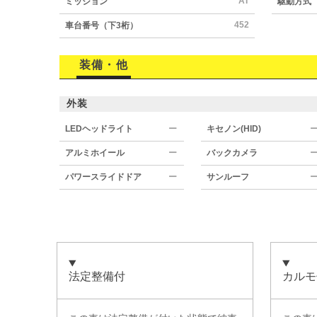
AT
ミッション
駆動方式
452
車台番号（下3桁）
装備・他
外装
LEDヘッドライト
ー
キセノン(HID)
アルミホイール
ー
バックカメラ
パワースライドドア
ー
サンルーフ
法定整備付
カルモ