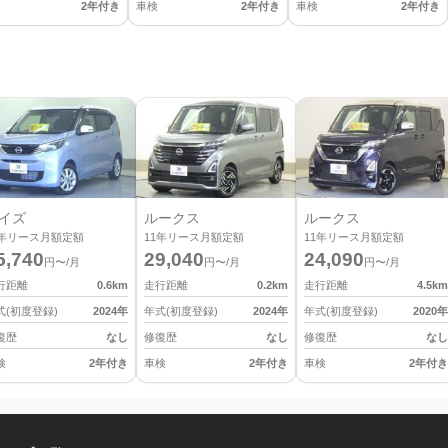
2年付き
車検
2年付き
車検
2年付き
イズ
ルークス
ルークス
年リース月額定額
11
年リース月額定額
11
年リース月額定額
5,740
29,040
24,090
円〜/月
円〜/月
円〜/月
行距離
0.6
km
走行距離
0.2
km
走行距離
4.5
km
式(初度登録)
2024
年
年式(初度登録)
2024
年
年式(初度登録)
2020
年
復歴
なし
修復歴
なし
修復歴
なし
検
2年付き
車検
2年付き
車検
2年付き