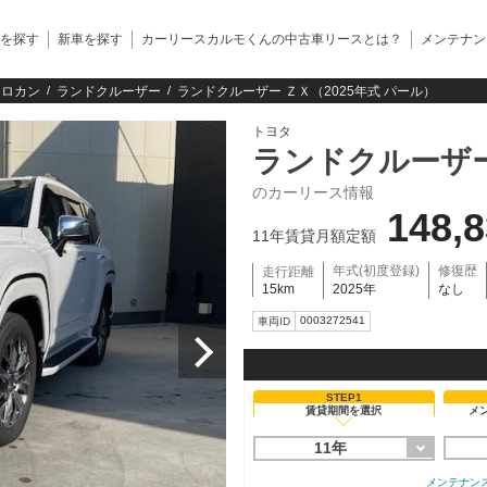
を探す
新車を探す
カーリースカルモくんの中古車リースとは？
メンテナン
クロカン
ランドクルーザー
ランドクルーザー ＺＸ（2025年式 パール）
トヨタ
ランドクルーザ
のカーリース情報
148,
11年賃貸月額定額
年式(初度登録)
修復歴
走行距離
15km
2025年
なし
0003272541
車両ID
STEP1
賃貸期間を選択
メ
11年
メンテナン