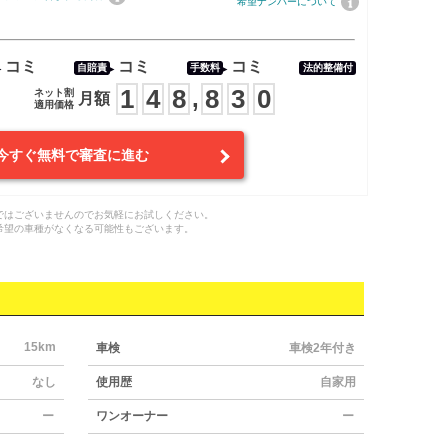
希望ナンバーについて
コミ
コミ
コミ
自賠責
手数料
法的整備付
1
4
8
8
3
0
,
ネット割
月額
適用価格
今すぐ無料で審査に進む
ではございませんのでお気軽にお試しください。
希望の車種がなくなる可能性もございます。
15km
車検
車検2年付き
なし
使用歴
自家用
ー
ワンオーナー
ー