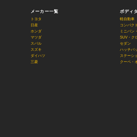
メーカー一覧
ボディ
トヨタ
軽自動車
日産
コンパク
ホンダ
ミニバン
マツダ
SUV・ク
スバル
セダン
スズキ
ハッチバ
ダイハツ
ステーシ
三菱
クーペ・