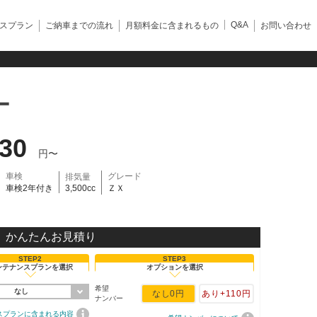
Q&A
スプラン
ご納車までの流れ
月額料金に含まれるもの
お問い合わせ
ー
830
円〜
車検
グレード
排気量
車検2年付き
3,500cc
ＺＸ
かんたんお見積り
STEP2
STEP3
ンテナンスプランを選択
オプションを選択
希望
なし
なし
0円
あり
+110円
ナンバー
スプランに含まれる内容