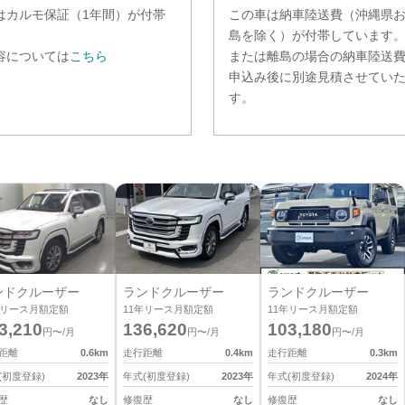
は
カルモ保証（1年間）
が付帯
この車は納車陸送費（沖縄県
。
島を除く）が付帯しています
容については
こちら
または離島の場合の納車陸送
申込み後に別途見積させてい
す。
ンドクルーザー
ランドクルーザー
ランドクルーザー
リース月額定額
11
年リース月額定額
11
年リース月額定額
3,210
136,620
103,180
円〜/月
円〜/月
円〜/月
距離
0.6
km
走行距離
0.4
km
走行距離
0.3
km
(初度登録)
2023
年
年式(初度登録)
2023
年
年式(初度登録)
2024
年
歴
なし
修復歴
なし
修復歴
なし