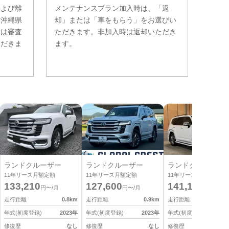
および離
メンテナンスプラン加入時は、「返
。沖縄県
却」または「車をもらう」をお選びい
費は審査
ただきます。非加入時は返却いただき
ただきま
ます。
ランドクルーザー
ランドクルーザー
ランドクルーザー
11
年リース月額定額
11
年リース月額定額
11
年リース月額定額
133,210
127,600
141,130
円〜/月
円〜/月
円〜/月
走行距離
0.8
km
走行距離
0.9
km
走行距離
0
年式(初度登録)
2023
年
年式(初度登録)
2023
年
年式(初度登録)
2
修復歴
なし
修復歴
なし
修復歴