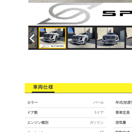
車両仕様
カラー
パール
年式(初度
ドア数
5ドア
乗車定員
エンジン種別
ガソリン
排気量