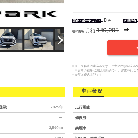
0
円
頭金・
ボーナス払い
各種税金
149,205
月額
通常価格
※リース審査の申込みです。ご契約のお申込み
※中古車の在庫状況は流動的です。審査中にご
※金額は税込表記です。
車両状況
登録)
2025年
走行距離
ー
修復歴
3,500cc
禁煙車