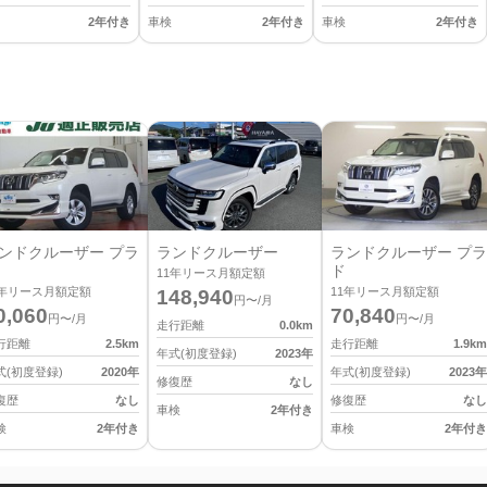
2年付き
車検
2年付き
車検
2年付き
ンドクルーザー プラ
ランドクルーザー
ランドクルーザー プラ
ド
11
年リース月額定額
年リース月額定額
11
年リース月額定額
148,940
円〜/月
0,060
70,840
円〜/月
円〜/月
走行距離
0.0
km
行距離
2.5
km
走行距離
1.9
km
年式(初度登録)
2023
年
式(初度登録)
2020
年
年式(初度登録)
2023
年
修復歴
なし
復歴
なし
修復歴
なし
車検
2年付き
検
2年付き
車検
2年付き