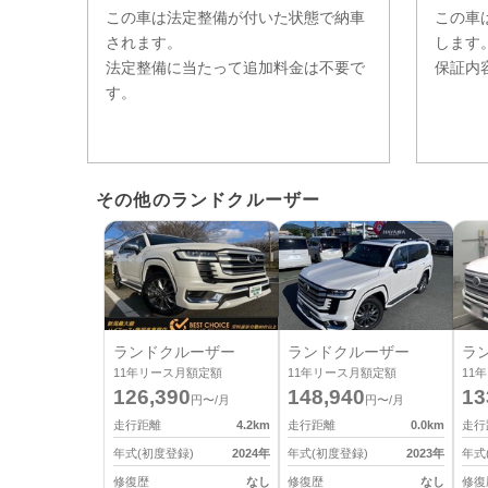
この車は法定整備が付いた状態で納車
この車
されます。
します
法定整備に当たって追加料金は不要で
保証内
す。
その他のランドクルーザー
ランドクルーザー
ランドクルーザー
ラ
11
年リース月額定額
11
年リース月額定額
11
年
126,390
148,940
13
円〜/月
円〜/月
走行距離
4.2
km
走行距離
0.0
km
走行
年式(初度登録)
2024
年
年式(初度登録)
2023
年
年式
修復歴
なし
修復歴
なし
修復