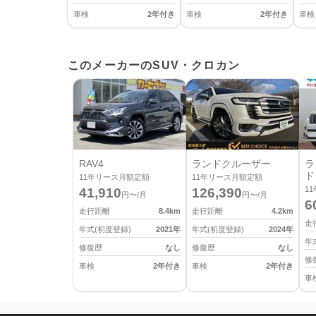
車検
2年付き
車検
2年付き
車検
このメーカーのSUV・クロカン
RAV4
ランドクルーザー
ラ
ド
11
年リース月額定額
11
年リース月額定額
11
41,910
126,390
円〜/月
円〜/月
6
走行距離
8.4
km
走行距離
4.2
km
走
年式(初度登録)
2021
年
年式(初度登録)
2024
年
年
修復歴
なし
修復歴
なし
修
車検
2年付き
車検
2年付き
車