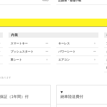
4WD
記録簿・整備手帳
内装
○
ー
スマートキー
ー
キーレス
ー
プッシュスタート
ー
パワーシート
ー
○
○
革シート
エアコン
があります
保証（1年間）付
納車陸送費付