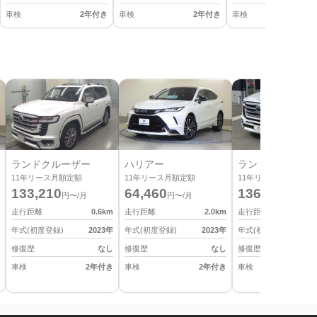
車検
2年付き
車検
2年付き
車検
2
ランドクルーザー
ハリアー
ランドクルーザー
11
年リース月額定額
11
年リース月額定額
11
年リース月額定額
133,210
64,460
136,620
円〜/月
円〜/月
円〜/月
走行距離
0.6
km
走行距離
2.0
km
走行距離
年式(初度登録)
2023
年
年式(初度登録)
2023
年
年式(初度登録)
修復歴
なし
修復歴
なし
修復歴
車検
2年付き
車検
2年付き
車検