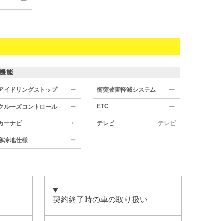
ー
機能
アイドリングストップ
ー
衝突被害軽減システム
ー
ETC
クルーズコントロール
ー
ー
○
カーナビ
テレビ
テレビ
寒冷地仕様
ー
契約終了時の車の取り扱い