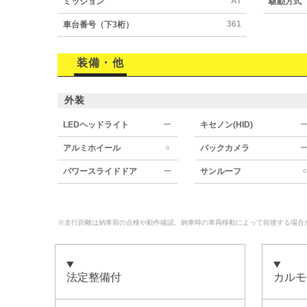
AT
ミッション
駆動方式
361
車台番号（下3桁）
装備・他
外装
LEDヘッドライト
ー
キセノン(HID)
○
アルミホイール
バックカメラ
○
パワースライドドア
ー
サンルーフ
※走行距離は納車前の点検や動作確認、納車時の車両移動によって前後する場合
法定整備付
カルモ