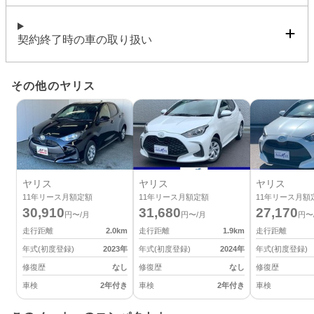
契約終了時の車の取り扱い
その他のヤリス
ヤリス
ヤリス
ヤリス
11
年リース月額定額
11
年リース月額定額
11
年リース月額
30,910
31,680
27,170
円〜/月
円〜/月
円〜
走行距離
2.0
km
走行距離
1.9
km
走行距離
年式(初度登録)
2023
年
年式(初度登録)
2024
年
年式(初度登録)
修復歴
なし
修復歴
なし
修復歴
車検
2年付き
車検
2年付き
車検