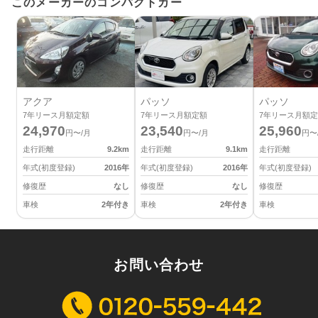
このメーカーのコンパクトカー
アクア
パッソ
パッソ
7
年リース月額定額
7
年リース月額定額
7
年リース月額定
24,970
23,540
25,960
円〜/月
円〜/月
円〜
走行距離
9.2
km
走行距離
9.1
km
走行距離
年式(初度登録)
2016
年
年式(初度登録)
2016
年
年式(初度登録)
修復歴
なし
修復歴
なし
修復歴
車検
2年付き
車検
2年付き
車検
お問い合わせ