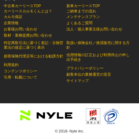
中古車カーリースTOP
新車カーリースTOP
カーリースカルモくんとは？
ご納車までの流れ
カルモ保証
メンテナンスプラン
企業情報
よくあるご質問
お客様お問い合わせ
法人・個人事業主様お問い合わせ
取材・業務提携お問い合わせ
特定商取引法に基づく表記・古物営
取扱い保険会社／推奨販売に関する方
業法の規定に基づく表示
針
信用情報の訂正および利用停止の申し
損害保険代理店等における勧誘方針
出手続き
利用規約
プライバシーポリシー
コンテンツポリシー
顧客本位の業務運営の宣言
引用・転載について
サイトマップ
© 2018- Nyle Inc.