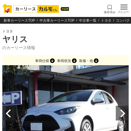
メニュー
保存済み
新車カーリースTOP
中古車カーリースTOP
中古車一覧
トヨタ
コンパク
トヨタ
ヤリス
のカーリース情報
車両仕様
車両状況
装備・他