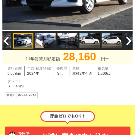
28,160
11年賃貸月額定額
円〜
走行距離
年式(初度登録)
修復歴
車検
排気量
6.5万km
2024年
なし
車検2年付き
1,500cc
グレード
Ｘ ４WD
0003272962
車両ID
貯金ゼロでもOK！