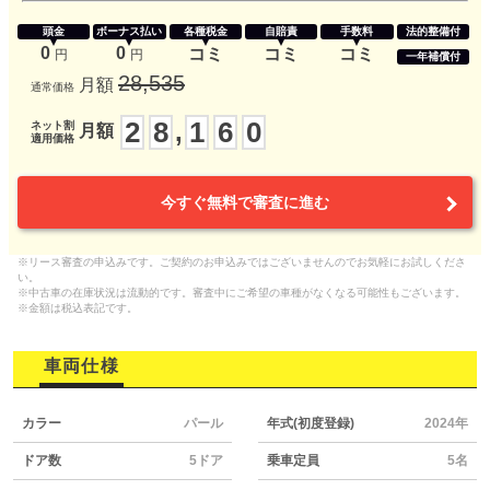
頭金
ボーナス払い
各種税金
自賠責
手数料
法的整備付
0
0
コミ
コミ
コミ
円
円
一年補償付
28,535
月額
通常価格
2
8
1
6
0
,
ネット割
月額
適用価格
今すぐ無料で審査に進む
※リース審査の申込みです。ご契約のお申込みではございませんのでお気軽にお試しくださ
い。
※中古車の在庫状況は流動的です。審査中にご希望の車種がなくなる可能性もございます。
※金額は税込表記です。
車両仕様
カラー
パール
年式(初度登録)
2024年
ドア数
5ドア
乗車定員
5名