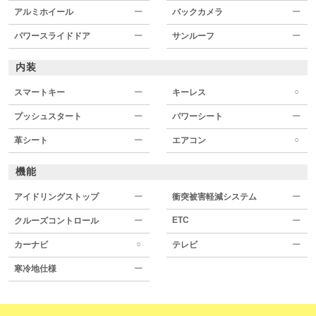
アルミホイール
ー
バックカメラ
ー
パワースライドドア
ー
サンルーフ
ー
内装
○
スマートキー
ー
キーレス
プッシュスタート
ー
パワーシート
ー
○
革シート
ー
エアコン
機能
アイドリングストップ
ー
衝突被害軽減システム
ー
ETC
クルーズコントロール
ー
ー
○
カーナビ
テレビ
ー
寒冷地仕様
ー