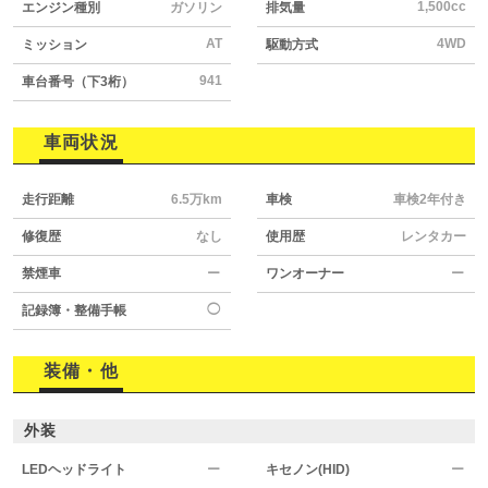
1,500cc
エンジン種別
ガソリン
排気量
AT
4WD
ミッション
駆動方式
941
車台番号（下3桁）
車両状況
走行距離
6.5万km
車検
車検2年付き
修復歴
なし
使用歴
レンタカー
禁煙車
ー
ワンオーナー
ー
◯
記録簿・整備手帳
装備・他
外装
LEDヘッドライト
ー
キセノン(HID)
ー