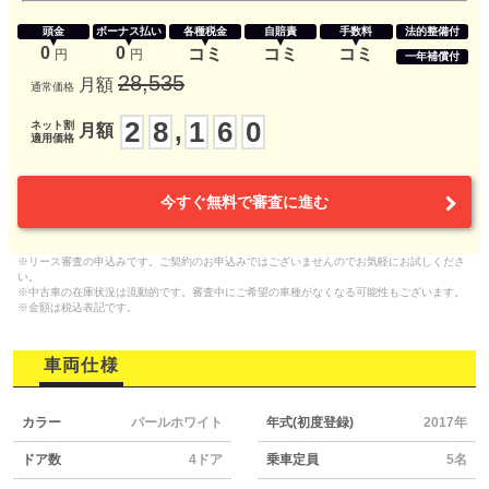
頭金
ボーナス払い
各種税金
自賠責
手数料
法的整備付
0
0
コミ
コミ
コミ
円
円
一年補償付
28,535
月額
通常価格
2
8
1
6
0
,
ネット割
月額
適用価格
今すぐ無料で審査に進む
※リース審査の申込みです。ご契約のお申込みではございませんのでお気軽にお試しくださ
い。
※中古車の在庫状況は流動的です。審査中にご希望の車種がなくなる可能性もございます。
※金額は税込表記です。
車両仕様
カラー
パールホワイト
年式(初度登録)
2017年
ドア数
4ドア
乗車定員
5名