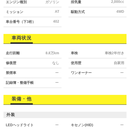
2,000cc
エンジン種別
ガソリン
排気量
AT
4WD
ミッション
駆動方式
402
車台番号（下3桁）
車両状況
走行距離
8.8万km
車検
車検2年付き
修復歴
なし
使用歴
自家用
禁煙車
ー
ワンオーナー
ー
記録簿・整備手帳
ー
装備・他
外装
LEDヘッドライト
ー
キセノン(HID)
ー