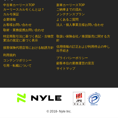
中古車カーリースTOP
新車カーリースTOP
カーリースカルモくんとは？
ご納車までの流れ
カルモ保証
メンテナンスプラン
企業情報
よくあるご質問
お客様お問い合わせ
法人・個人事業主様お問い合わせ
取材・業務提携お問い合わせ
特定商取引法に基づく表記・古物営
取扱い保険会社／推奨販売に関する方
業法の規定に基づく表示
針
信用情報の訂正および利用停止の申し
損害保険代理店等における勧誘方針
出手続き
利用規約
プライバシーポリシー
コンテンツポリシー
顧客本位の業務運営の宣言
引用・転載について
サイトマップ
© 2018- Nyle Inc.