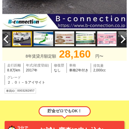
28,160
8年賃貸月額定額
円〜
走行距離
年式(初度登録)
修復歴
車検
排気量
8.8万km
2017年
なし
車検2年付き
2,000cc
グレード
２．０ｉ－Ｓアイサイト
0003282957
車両ID
貯金ゼロでもOK！