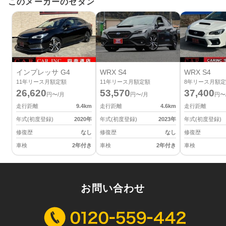
このメーカーのセダン
インプレッサ G4
WRX S4
WRX S4
11
年リース月額定額
11
年リース月額定額
8
年リース月額定
26,620
53,570
37,400
円〜/月
円〜/月
円〜
走行距離
9.4
km
走行距離
4.6
km
走行距離
年式(初度登録)
2020
年
年式(初度登録)
2023
年
年式(初度登録)
修復歴
なし
修復歴
なし
修復歴
車検
2年付き
車検
2年付き
車検
お問い合わせ