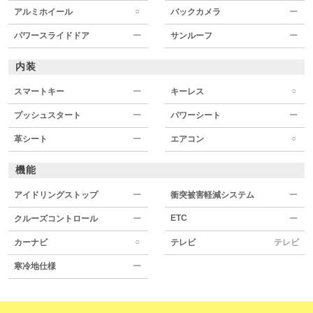
○
アルミホイール
バックカメラ
ー
パワースライドドア
ー
サンルーフ
ー
内装
○
スマートキー
ー
キーレス
プッシュスタート
ー
パワーシート
ー
○
革シート
ー
エアコン
機能
アイドリングストップ
ー
衝突被害軽減システム
ー
ETC
クルーズコントロール
ー
ー
○
カーナビ
テレビ
テレビ
寒冷地仕様
ー