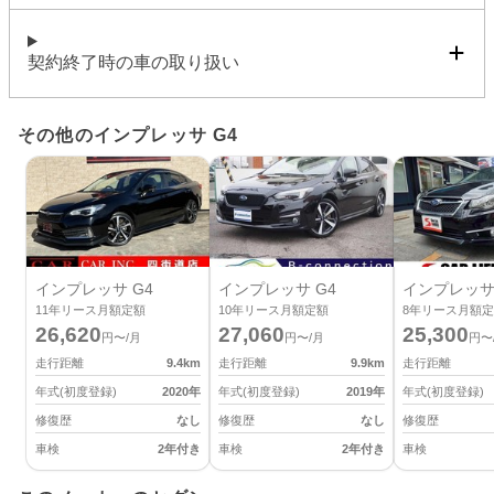
契約終了時の車の取り扱い
その他のインプレッサ G4
インプレッサ G4
インプレッサ G4
インプレッサ
11
年リース月額定額
10
年リース月額定額
8
年リース月額定
26,620
27,060
25,300
円〜/月
円〜/月
円〜
走行距離
9.4
km
走行距離
9.9
km
走行距離
年式(初度登録)
2020
年
年式(初度登録)
2019
年
年式(初度登録)
修復歴
なし
修復歴
なし
修復歴
車検
2年付き
車検
2年付き
車検