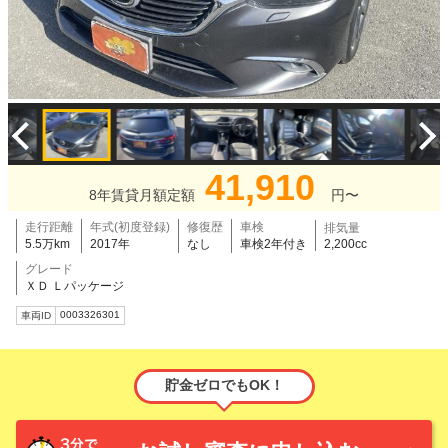
41,910
8年賃貸月額定額
円〜
走行距離
年式(初度登録)
修復歴
車検
排気量
5.5万km
2017年
なし
車検2年付き
2,200cc
グレード
ＸＤ Ｌパッケージ
0003326301
車両ID
貯金ゼロでもOK！