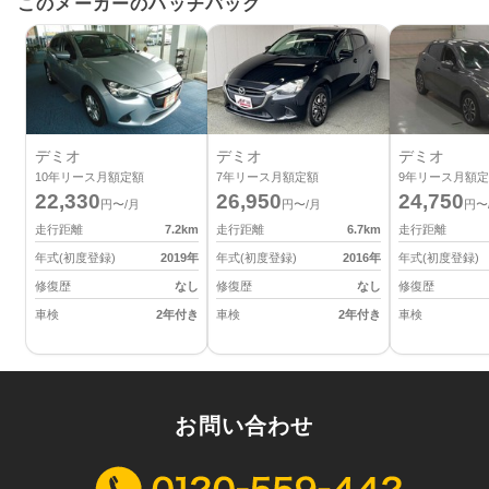
このメーカーのハッチバック
デミオ
デミオ
デミオ
10
年リース月額定額
7
年リース月額定額
9
年リース月額定
22,330
26,950
24,750
円〜/月
円〜/月
円〜
走行距離
7.2
km
走行距離
6.7
km
走行距離
年式(初度登録)
2019
年
年式(初度登録)
2016
年
年式(初度登録)
修復歴
なし
修復歴
なし
修復歴
車検
2年付き
車検
2年付き
車検
お問い合わせ