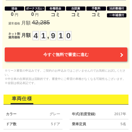
頭金
ボーナス払い
各種税金
自賠責
手数料
法的整備付
0
0
コミ
コミ
コミ
円
円
一年補償付
42,285
月額
通常価格
4
1
9
1
0
,
ネット割
月額
適用価格
今すぐ無料で審査に進む
※リース審査の申込みです。ご契約のお申込みではございませんのでお気軽にお試しくださ
い。
※中古車の在庫状況は流動的です。審査中にご希望の車種がなくなる可能性もございます。
※金額は税込表記です。
車両仕様
カラー
グレー
年式(初度登録)
2017年
ドア数
5ドア
乗車定員
5名