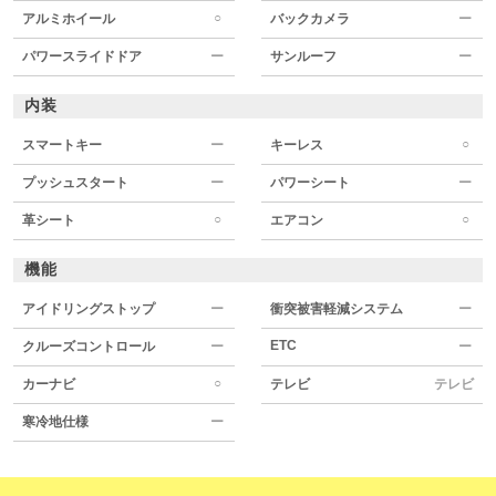
○
アルミホイール
バックカメラ
ー
パワースライドドア
ー
サンルーフ
ー
内装
○
スマートキー
ー
キーレス
プッシュスタート
ー
パワーシート
ー
○
○
革シート
エアコン
機能
アイドリングストップ
ー
衝突被害軽減システム
ー
ETC
クルーズコントロール
ー
ー
○
カーナビ
テレビ
テレビ
寒冷地仕様
ー