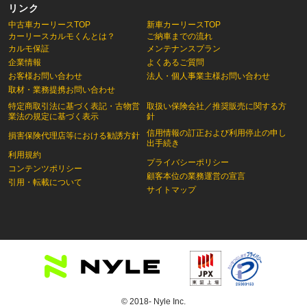
リンク
中古車カーリースTOP
新車カーリースTOP
カーリースカルモくんとは？
ご納車までの流れ
カルモ保証
メンテナンスプラン
企業情報
よくあるご質問
お客様お問い合わせ
法人・個人事業主様お問い合わせ
取材・業務提携お問い合わせ
特定商取引法に基づく表記・古物営
取扱い保険会社／推奨販売に関する方
業法の規定に基づく表示
針
信用情報の訂正および利用停止の申し
損害保険代理店等における勧誘方針
出手続き
利用規約
プライバシーポリシー
コンテンツポリシー
顧客本位の業務運営の宣言
引用・転載について
サイトマップ
© 2018- Nyle Inc.