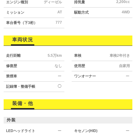
2,200cc
エンジン種別
ディーゼル
排気量
AT
4WD
ミッション
駆動方式
777
車台番号（下3桁）
車両状況
走行距離
5.5万km
車検
車検2年付き
修復歴
なし
使用歴
自家用
禁煙車
ー
ワンオーナー
ー
◯
記録簿・整備手帳
装備・他
外装
LEDヘッドライト
ー
キセノン(HID)
ー