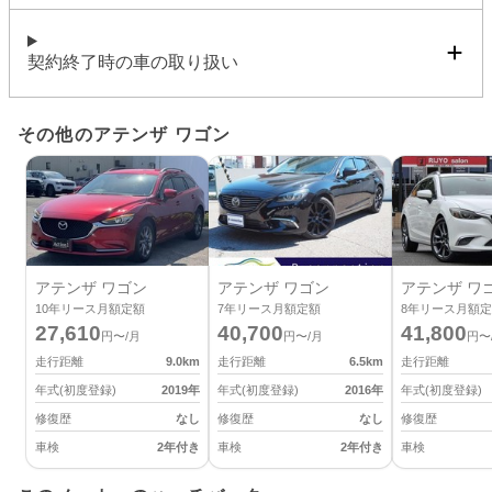
契約終了時の車の取り扱い
その他のアテンザ ワゴン
アテンザ ワゴン
アテンザ ワゴン
アテンザ ワ
10
年リース月額定額
7
年リース月額定額
8
年リース月額定
27,610
40,700
41,800
円〜/月
円〜/月
円〜
走行距離
9.0
km
走行距離
6.5
km
走行距離
年式(初度登録)
2019
年
年式(初度登録)
2016
年
年式(初度登録)
修復歴
なし
修復歴
なし
修復歴
車検
2年付き
車検
2年付き
車検