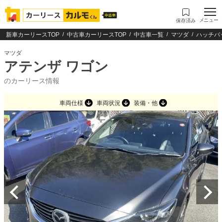
メニュー
保存済み
新車カーリースTOP
中古車カーリースTOP
中古車一覧
マツダ
ハッチバ
マツダ
アテンザ ワゴン
のカーリース情報
車両仕様
車両状況
装備・他