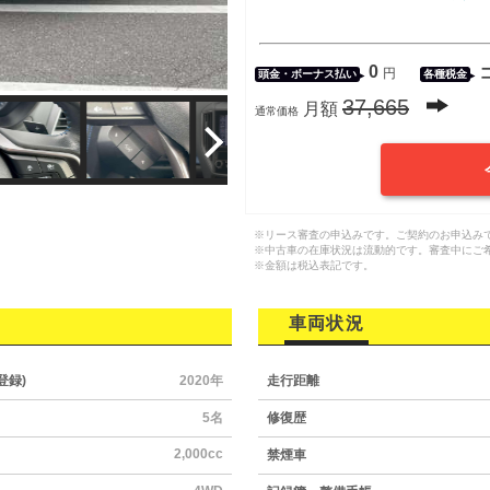
0
円
頭金・
ボーナス払い
各種税金
37,665
月額
通常価格
※リース審査の申込みです。ご契約のお申込み
※中古車の在庫状況は流動的です。審査中にご
※金額は税込表記です。
車両状況
登録)
2020年
走行距離
5名
修復歴
2,000cc
禁煙車