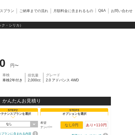
Q&A
スプラン
ご納車までの流れ
月額料金に含まれるもの
お問い合わせ
ブラック・シリカ）
90
円〜
車検
グレード
排気量
車検2年付き
2,000cc
2.0 アドバンス 4WD
かんたんお見積り
STEP2
STEP3
ンテナンスプランを選択
オプションを選択
希望
なし
なし
0円
あり
+110円
ナンバー
スプランに含まれる内容