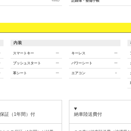
4WD
記録簿・整備手帳
内装
ー
スマートキー
ー
キーレス
ー
ー
プッシュスタート
ー
パワーシート
ー
○
ー
革シート
ー
エアコン
保証（1年間）付
納車陸送費付