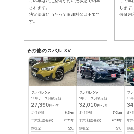
この車は法定整備が付いた状態で納車
この車
されます。
します
法定整備に当たって追加料金は不要で
保証内
す。
その他のスバル XV
スバル XV
スバル XV
スバ
11
年リース月額定額
9
年リース月額定額
10
年
27,390
32,010
34
円〜/月
円〜/月
走行距離
8.3
km
走行距離
7.0
km
走行
年式(初度登録)
2021
年
年式(初度登録)
2018
年
年式
修復歴
なし
修復歴
なし
修復