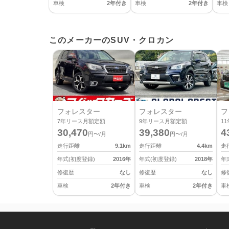
車検
2年付き
車検
2年付き
車検
このメーカーのSUV・クロカン
フォレスター
フォレスター
フ
7
年リース月額定額
9
年リース月額定額
11
30,470
39,380
4
円〜/月
円〜/月
走行距離
9.1
km
走行距離
4.4
km
走
年式(初度登録)
2016
年
年式(初度登録)
2018
年
年
修復歴
なし
修復歴
なし
修
車検
2年付き
車検
2年付き
車