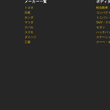
メーカー一覧
ボディ
トヨタ
軽自動車
日産
コンパク
ホンダ
ミニバン
マツダ
SUV・ク
スバル
セダン
スズキ
ハッチバ
ダイハツ
ステーシ
三菱
クーペ・