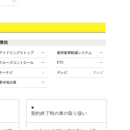
◯
機能
アイドリングストップ
ー
衝突被害軽減システム
ー
ETC
クルーズコントロール
ー
ー
○
カーナビ
テレビ
テレビ
寒冷地仕様
ー
契約終了時の車の取り扱い