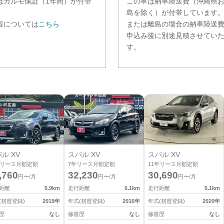
は
カルモ保証（1年間）
が付帯
この車は納車陸送費（沖縄県
。
島を除く）が付帯しています
容については
こちら
または離島の場合の納車陸送
申込み後に別途見積させてい
す。
ル XV
スバル XV
スバル XV
リース月額定額
7
年リース月額定額
11
年リース月額定額
,760
32,230
30,690
円〜/月
円〜/月
円〜/月
距離
5.9
km
走行距離
6.1
km
走行距離
5.1
km
(初度登録)
2019
年
年式(初度登録)
2016
年
年式(初度登録)
2020
年
歴
なし
修復歴
なし
修復歴
なし