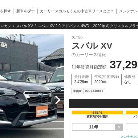
を探す
新車を探す
カーリースカルモくんの中古車リースとは？
メンテナン
クロカン
スバル XV
スバル XV 2.0 アドバンス 4WD（2020年式 クリスタル
スバル
スバル XV
のカーリース情報
37,2
11年賃貸月額定額
走行距離
年式(初度登録)
修復歴
3.4万km
2020年
なし
0003345866
車両ID
STEP1
賃貸期間を選択
メ
11年
メンテナン