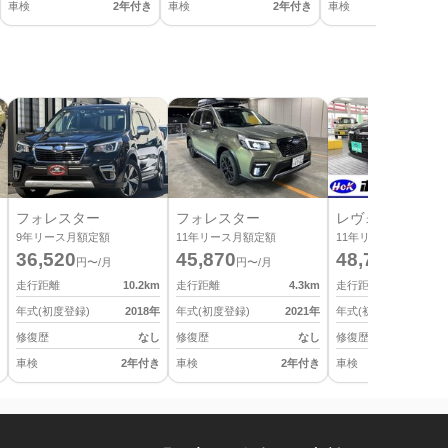
車検
2年付き
車検
2年付き
車検
2
フォレスター
フォレスター
レヴォーグ レイ
9
年リース月額定額
11
年リース月額定額
11
年リース月額定額
36,520
45,870
48,730
円〜/月
円〜/月
円〜/月
走行距離
10.2
km
走行距離
4.3
km
走行距離
年式(初度登録)
2018
年
年式(初度登録)
2021
年
年式(初度登録)
修復歴
なし
修復歴
なし
修復歴
車検
2年付き
車検
2年付き
車検