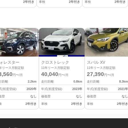
2年付き
車検
2年付き
車検
2年付き
ォレスター
クロストレック
スバル XV
年リース月額定額
11
年リース月額定額
11
年リース月額定額
3,560
40,040
27,390
円〜/月
円〜/月
円〜/月
行距離
2.2
km
走行距離
0.8
km
走行距離
8.3
km
式(初度登録)
2020
年
年式(初度登録)
2023
年
年式(初度登録)
2021
年
復歴
なし
修復歴
なし
修復歴
なし
検
2年付き
車検
2年付き
車検
2年付き