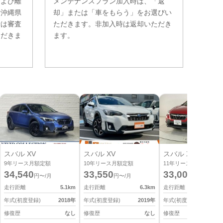
および離
メンテナンスプラン加入時は、「返
。沖縄県
却」または「車をもらう」をお選びい
費は審査
ただきます。非加入時は返却いただき
ただきま
ます。
スバル XV
スバル XV
スバル XV
9
年リース月額定額
10
年リース月額定額
11
年リース月額定額
34,540
33,550
33,000
円〜/月
円〜/月
円〜/月
走行距離
5.1
km
走行距離
6.3
km
走行距離
1
年式(初度登録)
2018
年
年式(初度登録)
2019
年
年式(初度登録)
2
修復歴
なし
修復歴
なし
修復歴