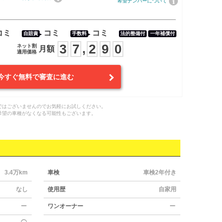
希望ナンバーについて
コミ
コミ
コミ
自賠責
手数料
法的整備付
一年補償付
3
7
2
9
0
,
ネット割
月額
適用価格
今すぐ無料で審査に進む
ではございませんのでお気軽にお試しください。
希望の車種がなくなる可能性もございます。
3.4万km
車検
車検2年付き
なし
使用歴
自家用
ー
ワンオーナー
ー