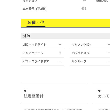
AT
ミッション
駆動方式
431
車台番号（下3桁）
装備・他
外装
LEDヘッドライト
ー
キセノン(HID)
○
アルミホイール
バックカメラ
パワースライドドア
ー
サンルーフ
法定整備付
カルモ