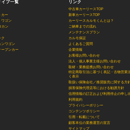
タイプ一覧
リンク
中古車カーリースTOP
トカー
新車カーリースTOP
・ワゴン
カーリースカルモくんとは？
ロカン
ご納車までの流れ
メンテナンスプラン
ック
カルモ保証
ョンワゴン
よくあるご質問
オープンカー
企業情報
お客様お問い合わせ
法人・個人事業主様お問い合わせ
取材・業務提携お問い合わせ
特定商取引法に基づく表記・古物営業
く表示
取扱い保険会社／推奨販売に関する方
損害保険代理店等における勧誘方針
信用情報の訂正および利用停止の申し
利用規約
プライバシーポリシー
コンテンツポリシー
引用・転載について
顧客本位の業務運営の宣言
サイトマップ