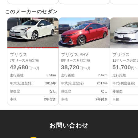
このメーカーのセダン
プリウス
プリウス PHV
プリウス
7
年リース月額定額
8
年リース月額定額
11
年リース月額
42,680
38,720
51,700
円〜/月
円〜/月
円〜
走行距離
5.5
km
走行距離
7.4
km
走行距離
年式(初度登録)
2016
年
年式(初度登録)
2017
年
年式(初度登録)
修復歴
なし
修復歴
なし
修復歴
車検
2年付き
車検
2年付き
車検
お問い合わせ