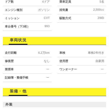
ドア数
4ドア
乗車定員
5名
2,500cc
エンジン種別
ガソリン
排気量
CVT
2WD
ミッション
駆動方式
993
車台番号（下3桁）
車両状況
走行距離
6.2万km
車検
車検2年付き
修復歴
なし
使用歴
自家用
禁煙車
ー
ワンオーナー
ー
記録簿・整備手帳
ー
装備・他
外装