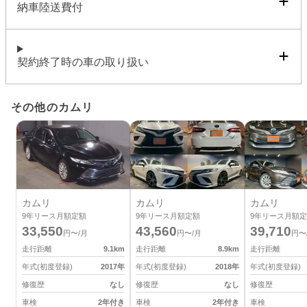
納車陸送費付
契約終了時の車の取り扱い
その他のカムリ
カムリ
カムリ
カムリ
9
年リース月額定額
9
年リース月額定額
9
年リース月額定
33,550
43,560
39,710
円〜/月
円〜/月
円〜
走行距離
9.1
km
走行距離
8.9
km
走行距離
年式(初度登録)
2017
年
年式(初度登録)
2018
年
年式(初度登録)
修復歴
なし
修復歴
なし
修復歴
車検
2年付き
車検
2年付き
車検