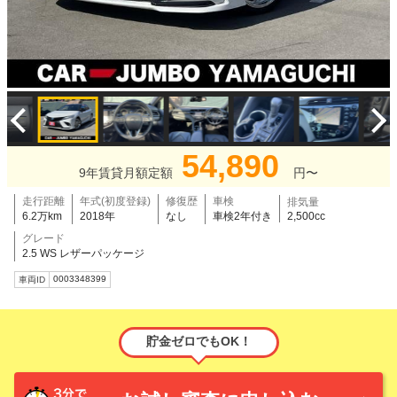
54,890
9年賃貸月額定額
円〜
走行距離
年式(初度登録)
修復歴
車検
排気量
6.2万km
2018年
なし
車検2年付き
2,500cc
グレード
2.5 WS レザーパッケージ
0003348399
車両ID
貯金ゼロでもOK！