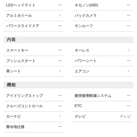
LEDヘッドライト
ー
キセノン(HID)
ー
○
アルミホイール
バックカメラ
ー
パワースライドドア
ー
サンルーフ
ー
内装
○
スマートキー
ー
キーレス
プッシュスタート
ー
パワーシート
ー
○
○
革シート
エアコン
機能
アイドリングストップ
ー
衝突被害軽減システム
ー
ETC
クルーズコントロール
ー
ー
○
カーナビ
テレビ
テレビ
寒冷地仕様
ー