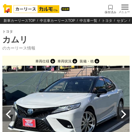
メニュー
保存済み
新車カーリースTOP
中古車カーリースTOP
中古車一覧
トヨタ
セダン
トヨタ
カムリ
のカーリース情報
車両仕様
車両状況
装備・他