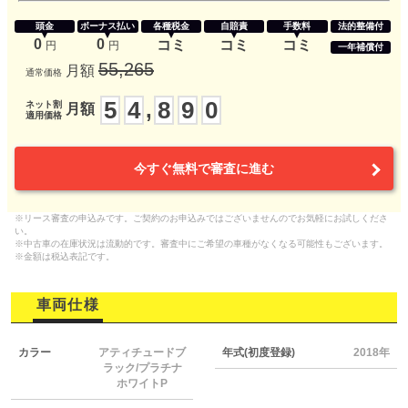
頭金
ボーナス払い
各種税金
自賠責
手数料
法的整備付
0
0
コミ
コミ
コミ
円
円
一年補償付
55,265
月額
通常価格
5
4
8
9
0
,
ネット割
月額
適用価格
今すぐ無料で審査に進む
※リース審査の申込みです。ご契約のお申込みではございませんのでお気軽にお試しくださ
い。
※中古車の在庫状況は流動的です。審査中にご希望の車種がなくなる可能性もございます。
※金額は税込表記です。
車両仕様
カラー
アティチュードブ
年式(初度登録)
2018年
ラック/プラチナ
ホワイトP