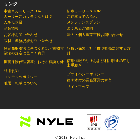
リンク
中古車カーリースTOP
新車カーリースTOP
カーリースカルモくんとは？
ご納車までの流れ
カルモ保証
メンテナンスプラン
企業情報
よくあるご質問
お客様お問い合わせ
法人・個人事業主様お問い合わせ
取材・業務提携お問い合わせ
特定商取引法に基づく表記・古物営
取扱い保険会社／推奨販売に関する方
業法の規定に基づく表示
針
信用情報の訂正および利用停止の申し
損害保険代理店等における勧誘方針
出手続き
利用規約
プライバシーポリシー
コンテンツポリシー
顧客本位の業務運営の宣言
引用・転載について
サイトマップ
© 2018- Nyle Inc.