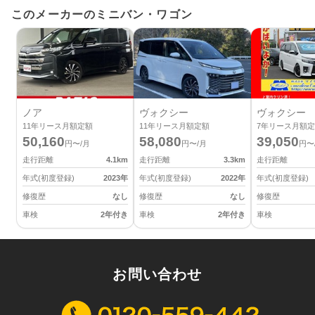
このメーカーのミニバン・ワゴン
ノア
ヴォクシー
ヴォクシー
11
年リース月額定額
11
年リース月額定額
7
年リース月額定
50,160
58,080
39,050
円〜/月
円〜/月
円〜
走行距離
4.1
km
走行距離
3.3
km
走行距離
年式(初度登録)
2023
年
年式(初度登録)
2022
年
年式(初度登録)
修復歴
なし
修復歴
なし
修復歴
車検
2年付き
車検
2年付き
車検
お問い合わせ