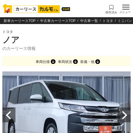
メニュー
保存済み
新車カーリースTOP
中古車カーリースTOP
中古車一覧
トヨタ
ミニバン
トヨタ
ノア
のカーリース情報
車両仕様
車両状況
装備・他