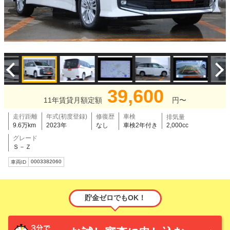
39,600
11年賃貸月額定額
円〜
走行距離
年式(初度登録)
修復歴
車検
排気量
9.6万km
2023年
なし
車検2年付き
2,000cc
グレード
Ｓ－Ｚ
0003382060
車両ID
貯金ゼロでもOK！