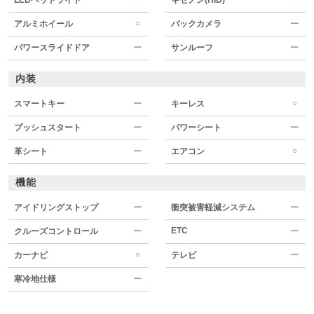
○
アルミホイール
バックカメラ
ー
パワースライドドア
ー
サンルーフ
ー
内装
○
スマートキー
ー
キーレス
プッシュスタート
ー
パワーシート
ー
○
革シート
ー
エアコン
機能
アイドリングストップ
ー
衝突被害軽減システム
ー
ETC
クルーズコントロール
ー
ー
○
カーナビ
テレビ
ー
寒冷地仕様
ー