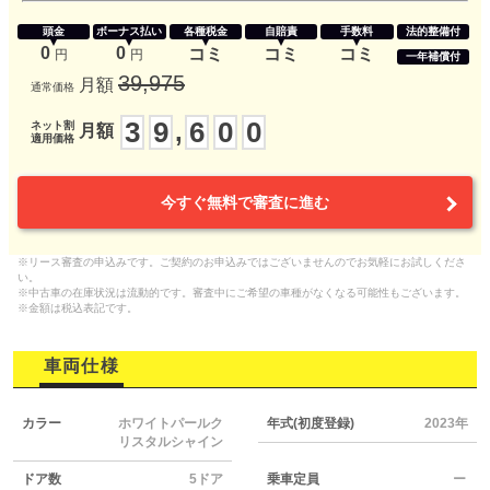
頭金
ボーナス払い
各種税金
自賠責
手数料
法的整備付
0
0
コミ
コミ
コミ
円
円
一年補償付
39,975
月額
通常価格
3
9
6
0
0
,
ネット割
月額
適用価格
今すぐ無料で審査に進む
※リース審査の申込みです。ご契約のお申込みではございませんのでお気軽にお試しくださ
い。
※中古車の在庫状況は流動的です。審査中にご希望の車種がなくなる可能性もございます。
※金額は税込表記です。
車両仕様
カラー
ホワイトパールク
年式(初度登録)
2023年
リスタルシャイン
ドア数
5ドア
乗車定員
ー