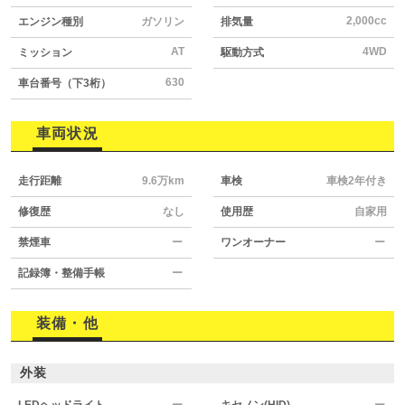
2,000cc
エンジン種別
ガソリン
排気量
AT
4WD
ミッション
駆動方式
630
車台番号（下3桁）
車両状況
走行距離
9.6万km
車検
車検2年付き
修復歴
なし
使用歴
自家用
禁煙車
ー
ワンオーナー
ー
記録簿・整備手帳
ー
装備・他
外装
LEDヘッドライト
ー
キセノン(HID)
ー