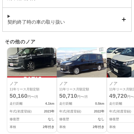
契約終了時の車の取り扱い
その他のノア
ノア
ノア
ノア
11
年リース月額定額
11
年リース月額定額
11
年リース月額
50,160
50,710
49,720
円〜/月
円〜/月
円〜
走行距離
4.1
km
走行距離
0.5
km
走行距離
年式(初度登録)
2023
年
年式(初度登録)
2022
年
年式(初度登録)
修復歴
なし
修復歴
なし
修復歴
車検
2年付き
車検
2年付き
車検