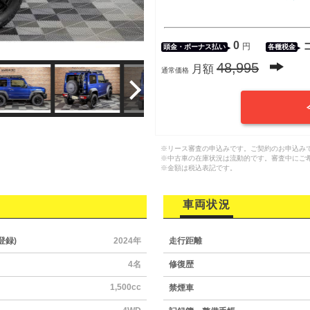
0
円
頭金・
ボーナス払い
各種税金
48,995
月額
通常価格
※リース審査の申込みです。ご契約のお申込み
※中古車の在庫状況は流動的です。審査中にご
※金額は税込表記です。
車両状況
登録)
2024年
走行距離
4名
修復歴
1,500cc
禁煙車