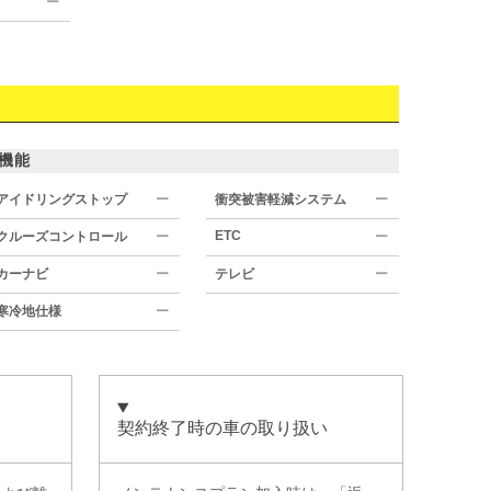
ー
機能
アイドリングストップ
ー
衝突被害軽減システム
ー
ETC
クルーズコントロール
ー
ー
カーナビ
ー
テレビ
ー
寒冷地仕様
ー
契約終了時の車の取り扱い