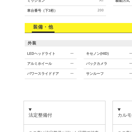
AT
ミッション
駆動方式
200
車台番号（下3桁）
装備・他
外装
LEDヘッドライト
ー
キセノン(HID)
アルミホイール
ー
バックカメラ
パワースライドドア
ー
サンルーフ
法定整備付
カルモ