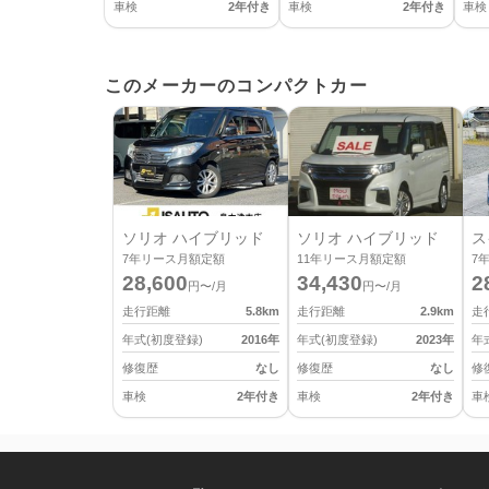
車検
2年付き
車検
2年付き
車検
このメーカーのコンパクトカー
ソリオ ハイブリッド
ソリオ ハイブリッド
ス
7
年リース月額定額
11
年リース月額定額
7
28,600
34,430
2
円〜/月
円〜/月
走行距離
5.8
km
走行距離
2.9
km
走
年式(初度登録)
2016
年
年式(初度登録)
2023
年
年
修復歴
なし
修復歴
なし
修
車検
2年付き
車検
2年付き
車