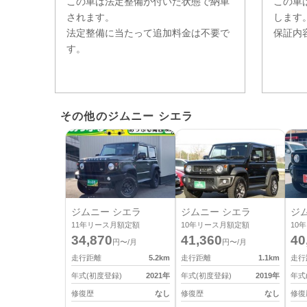
この車は法定整備が付いた状態で納車
この車
されます。
します
法定整備に当たって追加料金は不要で
保証内
す。
その他のジムニー シエラ
ジムニー シエラ
ジムニー シエラ
ジ
11
年リース月額定額
10
年リース月額定額
10
年
34,870
41,360
40
円〜/月
円〜/月
走行距離
5.2
km
走行距離
1.1
km
走行
年式(初度登録)
2021
年
年式(初度登録)
2019
年
年式
修復歴
なし
修復歴
なし
修復