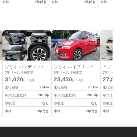
車検
2年付き
車検
2年付き
車検
2
ソリオ バンディット
ソリオ ハイブリッド
イグニス
7
年リース月額定額
8
年リース月額定額
7
年リース月額定額
31,020
23,430
27,830
円〜/月
円〜/月
円〜/月
走行距離
2.5
km
走行距離
6.1
km
走行距離
年式(初度登録)
2016
年
年式(初度登録)
2016
年
年式(初度登録)
修復歴
なし
修復歴
なし
修復歴
車検
2年付き
車検
2年付き
車検