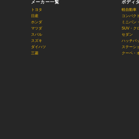
メーカー一覧
ボディ
トヨタ
軽自動車
日産
コンパク
ホンダ
ミニバン
マツダ
SUV・ク
スバル
セダン
スズキ
ハッチバ
ダイハツ
ステーシ
三菱
クーペ・