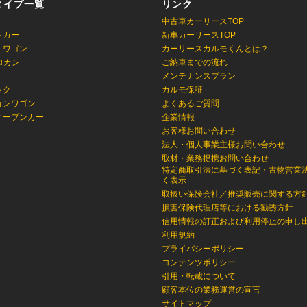
タイプ一覧
リンク
中古車カーリースTOP
トカー
新車カーリースTOP
・ワゴン
カーリースカルモくんとは？
ロカン
ご納車までの流れ
メンテナンスプラン
ック
カルモ保証
ョンワゴン
よくあるご質問
オープンカー
企業情報
お客様お問い合わせ
法人・個人事業主様お問い合わせ
取材・業務提携お問い合わせ
特定商取引法に基づく表記・古物営業
く表示
取扱い保険会社／推奨販売に関する方
損害保険代理店等における勧誘方針
信用情報の訂正および利用停止の申し
利用規約
プライバシーポリシー
コンテンツポリシー
引用・転載について
顧客本位の業務運営の宣言
サイトマップ