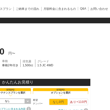
Q&A
スプラン
ご納車までの流れ
月額料金に含まれるもの
お問い合わせ
20
円〜
車検
排気量
グレード
車検2年付き
1,500cc
1.5 JC 4WD
かんたんお見積り
STEP2
STEP3
ンテナンスプランを選択
オプションを選択
希望
なし
なし
0円
あり
+110円
ナンバー
スプランに含まれる内容