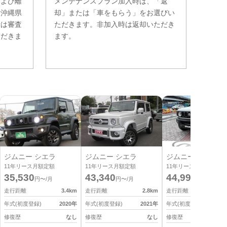
および離
メンテナンスプラン加入時は、「返
。沖縄県
却」または「車をもらう」をお選びい
費は審査
ただきます。非加入時は返却いただき
ただきま
ます。
ジムニー シエラ
ジムニー シエラ
ジムニー シエラ
11
年リース月額定額
11
年リース月額定額
11
年リース月額定額
35,530
43,340
44,990
円〜/月
円〜/月
円〜/月
走行距離
3.4
km
走行距離
2.8
km
走行距離
0
年式(初度登録)
2020
年
年式(初度登録)
2021
年
年式(初度登録)
2
修復歴
なし
修復歴
なし
修復歴