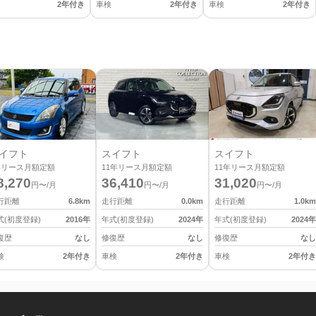
2年付き
車検
2年付き
車検
2年付き
イフト
スイフト
スイフト
年リース月額定額
11
年リース月額定額
11
年リース月額定額
8,270
36,410
31,020
円〜/月
円〜/月
円〜/月
行距離
6.8
km
走行距離
0.0
km
走行距離
1.0
km
式(初度登録)
2016
年
年式(初度登録)
2024
年
年式(初度登録)
2024
年
復歴
なし
修復歴
なし
修復歴
なし
検
2年付き
車検
2年付き
車検
2年付き