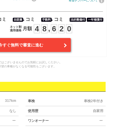
希望ナンバーについて
コミ
コミ
コミ
自賠責
手数料
法的整備付
一年補償付
4
8
6
2
0
,
ネット割
月額
適用価格
今すぐ無料で審査に進む
ではございませんのでお気軽にお試しください。
希望の車種がなくなる可能性もございます。
317km
車検
車検2年付き
なし
使用歴
自家用
ー
ワンオーナー
ー