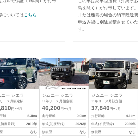
は
カルモ保証（1年間）
が付帯
この車は納車陸送費（沖縄県
。
島を除く）が付帯しています
容については
こちら
または離島の場合の納車陸送
申込み後に別途見積させてい
す。
ムニー シエラ
ジムニー シエラ
ジムニー シエラ
リース月額定額
11
年リース月額定額
11
年リース月額定額
,810
46,200
37,840
円〜/月
円〜/月
円〜/月
距離
5.3
km
走行距離
0.0
km
走行距離
4.1
km
(初度登録)
2019
年
年式(初度登録)
2026
年
年式(初度登録)
2020
年
歴
なし
修復歴
なし
修復歴
なし