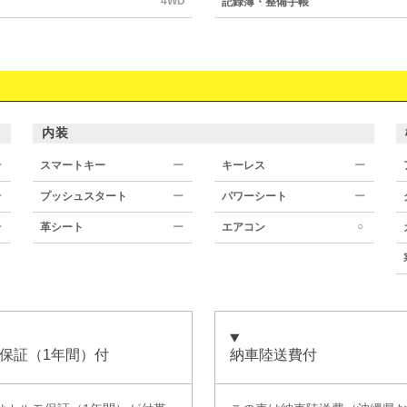
4WD
記録簿・整備手帳
内装
ー
スマートキー
ー
キーレス
ー
ー
プッシュスタート
ー
パワーシート
ー
○
ー
革シート
ー
エアコン
保証（1年間）付
納車陸送費付