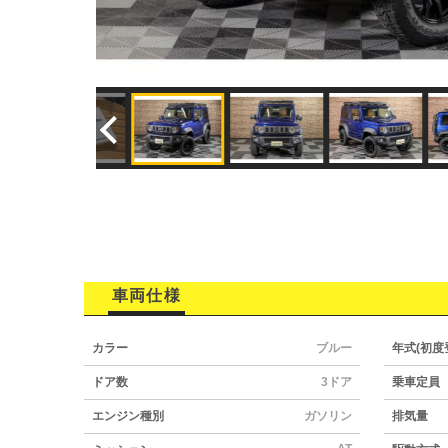
車両仕様
カラー
ブルー
年式(初度
ドア数
3ドア
乗車定員
エンジン種別
ガソリン
排気量