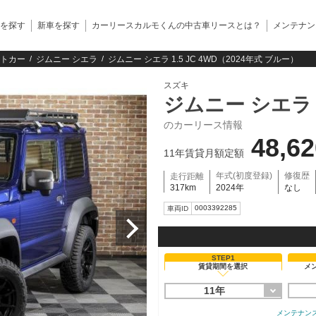
を探す
新車を探す
カーリースカルモくんの中古車リースとは？
メンテナン
トカー
ジムニー シエラ
ジムニー シエラ 1.5 JC 4WD（2024年式 ブルー）
スズキ
ジムニー シエラ
のカーリース情報
48,6
11年賃貸月額定額
年式(初度登録)
修復歴
走行距離
317km
2024年
なし
0003392285
車両ID
STEP1
賃貸期間を選択
メ
11年
メンテナン