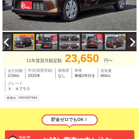
23,650
11年賃貸月額定額
円〜
年式(初度登録)
修復歴
車検
走行距離
排気量
215km
2025年
なし
車検2年付き
660cc
グレード
Ｘ Ａプラス
0003397694
車両ID
貯金ゼロでもOK！