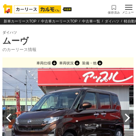
メニュー
保存済み
新車カーリースTOP
中古車カーリースTOP
中古車一覧
ダイハツ
軽自動
ダイハツ
ムーヴ
のカーリース情報
車両仕様
車両状況
装備・他