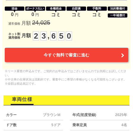
頭金
ボーナス払い
各種税金
自賠責
手数料
法的整備付
0
0
コミ
コミ
コミ
円
円
一年補償付
24,025
月額
通常価格
2
3
6
5
0
,
ネット割
月額
適用価格
今すぐ無料で審査に進む
※リース審査の申込みです。ご契約のお申込みではございませんのでお気軽にお試しくださ
い。
※中古車の在庫状況は流動的です。審査中にご希望の車種がなくなる可能性もございます。
※金額は税込表記です。
車両仕様
カラー
ブラウンＭ
年式(初度登録)
2025年
ドア数
5ドア
乗車定員
4名