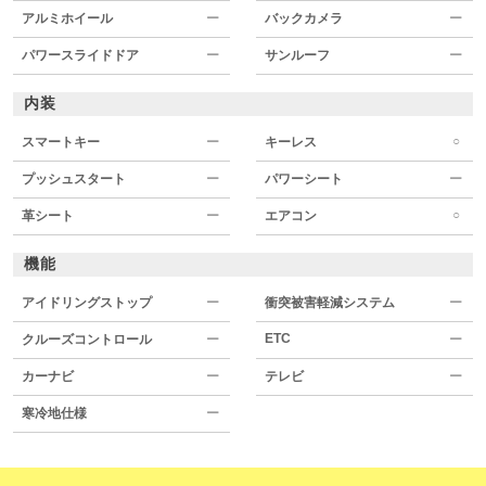
アルミホイール
ー
バックカメラ
ー
パワースライドドア
ー
サンルーフ
ー
内装
○
スマートキー
ー
キーレス
プッシュスタート
ー
パワーシート
ー
○
革シート
ー
エアコン
機能
アイドリングストップ
ー
衝突被害軽減システム
ー
ETC
クルーズコントロール
ー
ー
カーナビ
ー
テレビ
ー
寒冷地仕様
ー