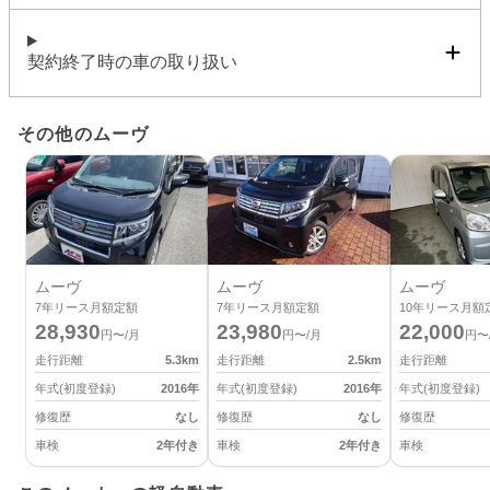
契約終了時の車の取り扱い
その他のムーヴ
ムーヴ
ムーヴ
ムーヴ
7
年リース月額定額
7
年リース月額定額
10
年リース月額
28,930
23,980
22,000
円〜/月
円〜/月
円〜
走行距離
5.3
km
走行距離
2.5
km
走行距離
年式(初度登録)
2016
年
年式(初度登録)
2016
年
年式(初度登録)
修復歴
なし
修復歴
なし
修復歴
車検
2年付き
車検
2年付き
車検