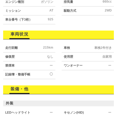
660cc
エンジン種別
ガソリン
排気量
AT
2WD
ミッション
駆動方式
925
車台番号（下3桁）
車両状況
215km
走行距離
車検
車検2年付き
修復歴
なし
使用歴
自家用
禁煙車
ー
ワンオーナー
ー
◯
記録簿・整備手帳
装備・他
外装
LEDヘッドライト
ー
キセノン(HID)
ー