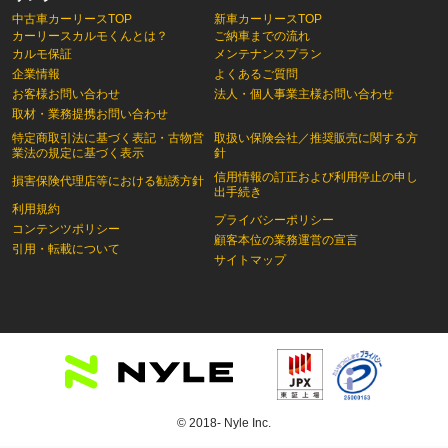
中古車カーリースTOP
新車カーリースTOP
カーリースカルモくんとは？
ご納車までの流れ
カルモ保証
メンテナンスプラン
企業情報
よくあるご質問
お客様お問い合わせ
法人・個人事業主様お問い合わせ
取材・業務提携お問い合わせ
特定商取引法に基づく表記・古物営
取扱い保険会社／推奨販売に関する方
業法の規定に基づく表示
針
信用情報の訂正および利用停止の申し
損害保険代理店等における勧誘方針
出手続き
利用規約
プライバシーポリシー
コンテンツポリシー
顧客本位の業務運営の宣言
引用・転載について
サイトマップ
© 2018- Nyle Inc.