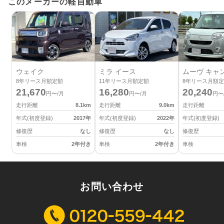
このメーカーの軽自動車
ウェイク
ミラ イース
ムーヴ キャ
8
年リース月額定額
11
年リース月額定額
8
年リース月額定
21,670
16,280
20,240
円〜/月
円〜/月
円〜
走行距離
8.1
km
走行距離
9.0
km
走行距離
年式(初度登録)
2017
年
年式(初度登録)
2022
年
年式(初度登録)
修復歴
なし
修復歴
なし
修復歴
車検
2年付き
車検
2年付き
車検
お問い合わせ