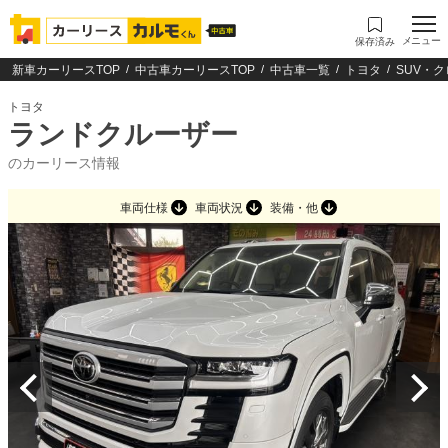
メニュー
保存済み
新車カーリースTOP
中古車カーリースTOP
中古車一覧
トヨタ
SUV・
トヨタ
ランドクルーザー
のカーリース情報
車両仕様
車両状況
装備・他