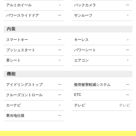
○
アルミホイール
バックカメラ
ー
○
パワースライドドア
ー
サンルーフ
内装
○
スマートキー
ー
キーレス
プッシュスタート
ー
パワーシート
ー
○
○
革シート
エアコン
機能
アイドリングストップ
ー
衝突被害軽減システム
ー
ETC
クルーズコントロール
ー
ー
○
カーナビ
テレビ
テレビ
寒冷地仕様
ー