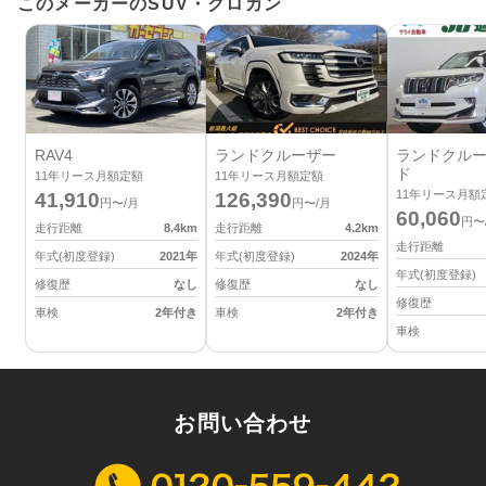
このメーカーのSUV・クロカン
RAV4
ランドクルーザー
ランドクルー
ド
11
年リース月額定額
11
年リース月額定額
11
年リース月額
41,910
126,390
円〜/月
円〜/月
60,060
円〜
走行距離
8.4
km
走行距離
4.2
km
走行距離
年式(初度登録)
2021
年
年式(初度登録)
2024
年
年式(初度登録)
修復歴
なし
修復歴
なし
修復歴
車検
2年付き
車検
2年付き
車検
お問い合わせ