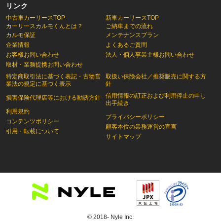
リンク
中古車カーリースTOP
新車カーリースTOP
カーリースカルモくんとは？
ご納車までの流れ
カルモ保証
メンテナンスプラン
企業情報
よくあるご質問
お客様お問い合わせ
法人・個人事業主様お問い合わせ
取材・業務提携お問い合わせ
特定商取引法に基づく表記・古物営
取扱い保険会社／推奨販売に関する方
業法の規定に基づく表示
針
信用情報の訂正および利用停止の申し
損害保険代理店等における勧誘方針
出手続き
利用規約
プライバシーポリシー
コンテンツポリシー
顧客本位の業務運営の宣言
引用・転載について
サイトマップ
© 2018- Nyle Inc.