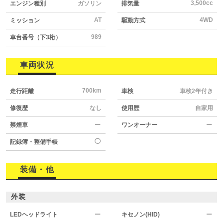
3,500cc
エンジン種別
ガソリン
排気量
AT
4WD
ミッション
駆動方式
989
車台番号（下3桁）
車両状況
700km
走行距離
車検
車検2年付き
修復歴
なし
使用歴
自家用
禁煙車
ー
ワンオーナー
ー
◯
記録簿・整備手帳
装備・他
外装
LEDヘッドライト
ー
キセノン(HID)
ー