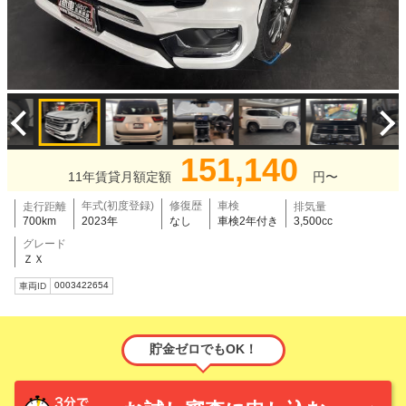
151,140
11年賃貸月額定額
円〜
年式(初度登録)
修復歴
車検
走行距離
排気量
700km
2023年
なし
車検2年付き
3,500cc
グレード
ＺＸ
0003422654
車両ID
貯金ゼロでもOK！