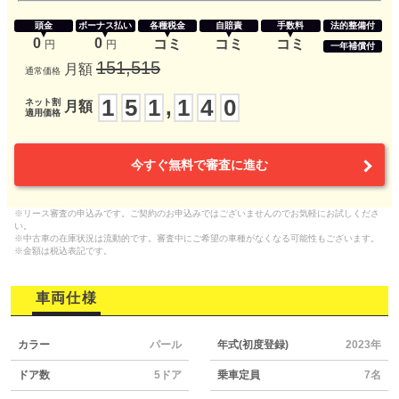
頭金
ボーナス払い
各種税金
自賠責
手数料
法的整備付
0
0
コミ
コミ
コミ
円
円
一年補償付
151,515
月額
通常価格
1
5
1
1
4
0
,
ネット割
月額
適用価格
今すぐ無料で審査に進む
※リース審査の申込みです。ご契約のお申込みではございませんのでお気軽にお試しくださ
い。
※中古車の在庫状況は流動的です。審査中にご希望の車種がなくなる可能性もございます。
※金額は税込表記です。
車両仕様
カラー
パール
年式(初度登録)
2023年
ドア数
5ドア
乗車定員
7名