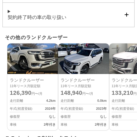
契約終了時の車の取り扱い
その他のランドクルーザー
ランドクルーザー
ランドクルーザー
ランドクル
11
年リース月額定額
11
年リース月額定額
11
年リース月額
126,390
148,940
133,210
円〜/月
円〜/月
円
走行距離
4.2
km
走行距離
0.0
km
走行距離
年式(初度登録)
2024
年
年式(初度登録)
2023
年
年式(初度登録)
修復歴
なし
修復歴
なし
修復歴
車検
2年付き
車検
2年付き
車検