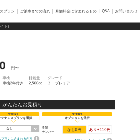
Q&A
スプラン
ご納車までの流れ
月額料金に含まれるもの
お問い合わせ
ワイト）
50
円〜
車検
グレード
排気量
車検2年付き
2,500cc
Ｚ プレミア
かんたんお見積り
STEP2
STEP3
ンテナンスプランを選択
オプションを選択
希望
なし
なし
0円
あり
+110円
ナンバー
スプランに含まれる内容