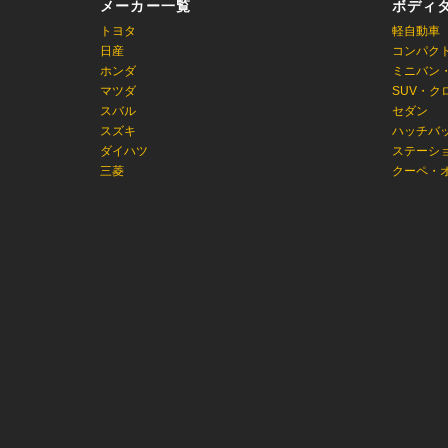
メーカー一覧
ボディ
トヨタ
軽自動車
日産
コンパク
ホンダ
ミニバン
マツダ
SUV・ク
スバル
セダン
スズキ
ハッチバ
ダイハツ
ステーシ
三菱
クーペ・