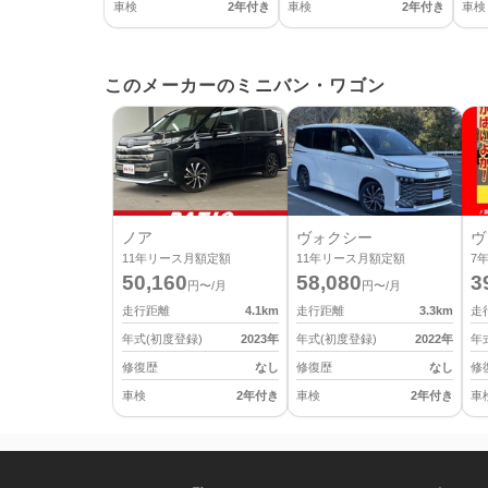
車検
2年付き
車検
2年付き
車検
このメーカーのミニバン・ワゴン
ノア
ヴォクシー
ヴ
11
年リース月額定額
11
年リース月額定額
7
50,160
58,080
3
円〜/月
円〜/月
走行距離
4.1
km
走行距離
3.3
km
走
年式(初度登録)
2023
年
年式(初度登録)
2022
年
年
修復歴
なし
修復歴
なし
修
車検
2年付き
車検
2年付き
車