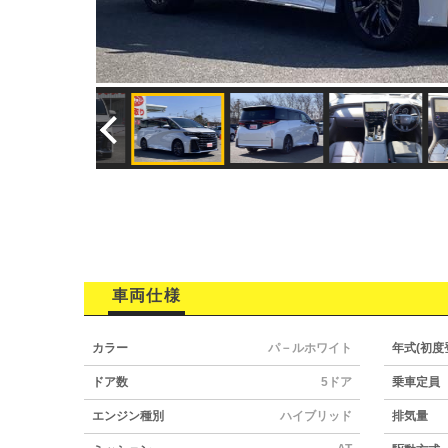
車両仕様
カラー
パ－ルホワイト
年式(初度
ドア数
5ドア
乗車定員
エンジン種別
ハイブリッド
排気量