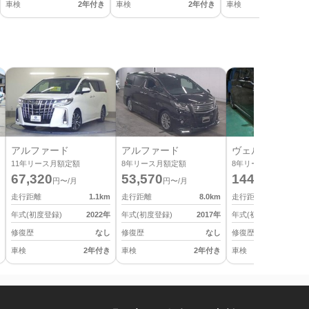
車検
2年付き
車検
2年付き
車検
2
アルファード
アルファード
ヴェルファイア
11
年リース月額定額
8
年リース月額定額
8
年リース月額定額
67,320
53,570
144,430
円〜/月
円〜/月
円〜/月
走行距離
1.1
km
走行距離
8.0
km
走行距離
年式(初度登録)
2022
年
年式(初度登録)
2017
年
年式(初度登録)
修復歴
なし
修復歴
なし
修復歴
車検
2年付き
車検
2年付き
車検