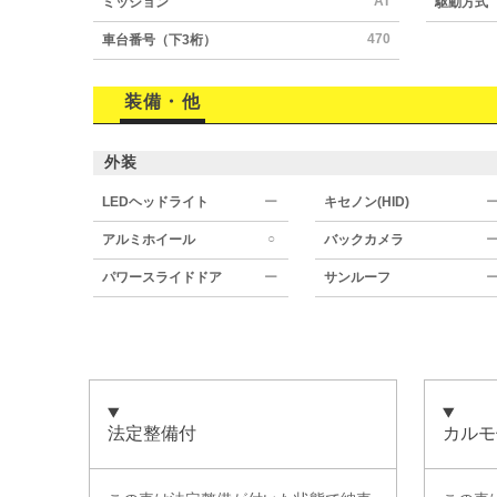
AT
ミッション
駆動方式
470
車台番号（下3桁）
装備・他
外装
LEDヘッドライト
ー
キセノン(HID)
○
アルミホイール
バックカメラ
パワースライドドア
ー
サンルーフ
法定整備付
カルモ