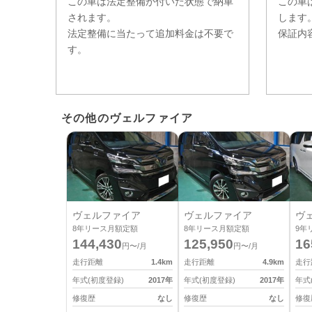
この車は法定整備が付いた状態で納車
この車
されます。
します
法定整備に当たって追加料金は不要で
保証内
す。
その他のヴェルファイア
ヴェルファイア
ヴェルファイア
ヴ
8
年リース月額定額
8
年リース月額定額
9
年
144,430
125,950
16
円〜/月
円〜/月
走行距離
1.4
km
走行距離
4.9
km
走行
年式(初度登録)
2017
年
年式(初度登録)
2017
年
年式
修復歴
なし
修復歴
なし
修復