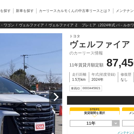
を探す
新車を探す
カーリースカルモくんの中古車リースとは？
メンテナン
・ワゴン
ヴェルファイア
ヴェルファイア Ｚ プレミア（2024年式 パ－ルホ
トヨタ
ヴェルファイア
のカーリース情報
87,4
11年賃貸月額定額
走行距離
年式(初度登録)
修復歴
1.5万km
2024年
なし
0003445821
車両ID
STEP1
賃貸期間を選択
メ
11年
メンテナン