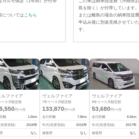
は
カルモ保証（1年間）
が付帯
この車は納車陸送費（沖縄県
。
島を除く）が付帯しています
容については
こちら
または離島の場合の納車陸送
申込み後に別途見積させてい
す。
ェルファイア
ヴェルファイア
ヴェルファイア
リース月額定額
7
年リース月額定額
8
年リース月額定額
5,550
133,870
53,680
円〜/月
円〜/月
円〜/月
距離
1.6
km
走行距離
7.8
km
走行距離
6.6
km
(初度登録)
2018
年
年式(初度登録)
2016
年
年式(初度登録)
2017
年
歴
なし
修復歴
なし
修復歴
なし