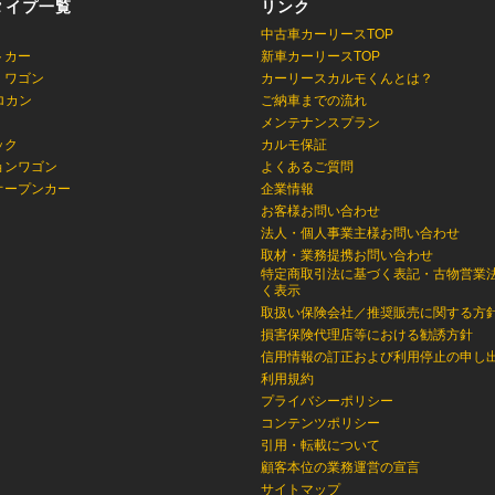
タイプ一覧
リンク
中古車カーリースTOP
トカー
新車カーリースTOP
・ワゴン
カーリースカルモくんとは？
ロカン
ご納車までの流れ
メンテナンスプラン
ック
カルモ保証
ョンワゴン
よくあるご質問
オープンカー
企業情報
お客様お問い合わせ
法人・個人事業主様お問い合わせ
取材・業務提携お問い合わせ
特定商取引法に基づく表記・古物営業
く表示
取扱い保険会社／推奨販売に関する方
損害保険代理店等における勧誘方針
信用情報の訂正および利用停止の申し
利用規約
プライバシーポリシー
コンテンツポリシー
引用・転載について
顧客本位の業務運営の宣言
サイトマップ