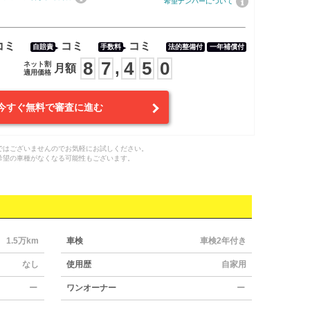
希望ナンバーについて
コミ
コミ
コミ
自賠責
手数料
法的整備付
一年補償付
8
7
4
5
0
,
ネット割
月額
適用価格
今すぐ無料で審査に進む
ではございませんのでお気軽にお試しください。
希望の車種がなくなる可能性もございます。
1.5万km
車検
車検2年付き
なし
使用歴
自家用
ー
ワンオーナー
ー