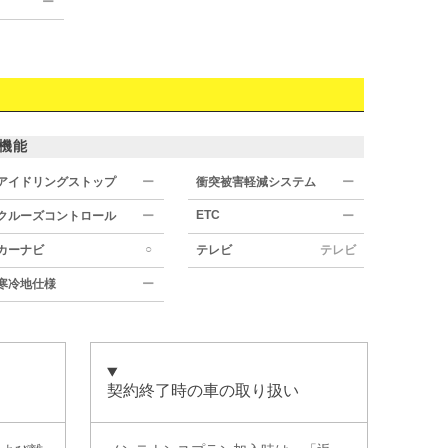
ー
機能
アイドリングストップ
ー
衝突被害軽減システム
ー
ETC
クルーズコントロール
ー
ー
○
カーナビ
テレビ
テレビ
寒冷地仕様
ー
契約終了時の車の取り扱い