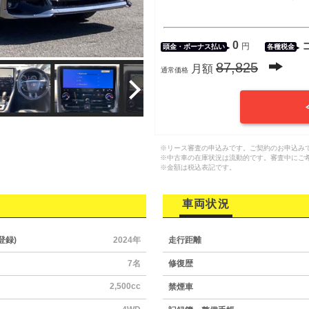
0
円
頭金・
ボーナス払い
各種税金
87,825
月額
通常価格
※リース審査の申込みです。ご契約のお申込み
※中古車の在庫状況は流動的です。審査中にご
※金額は税込表記です。
車両状況
登録)
2024年
走行距離
7名
修復歴
2,500cc
禁煙車