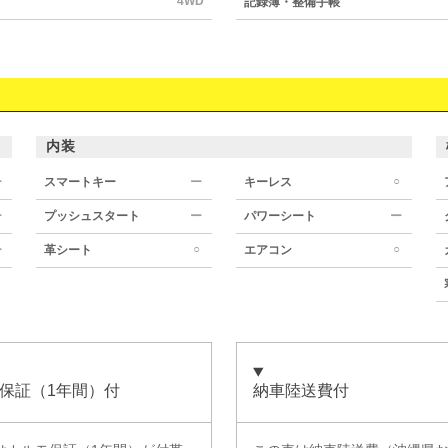
4WD
記録簿・整備手帳
内装
○
ー
スマートキー
ー
キーレス
ー
プッシュスタート
ー
パワーシート
ー
○
○
ー
革シート
エアコン
保証（1年間）付
納車陸送費付