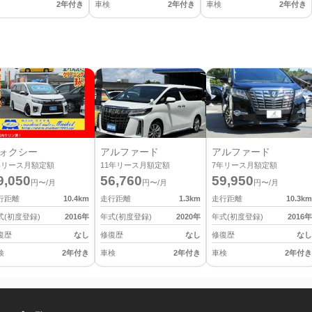
2年付き
車検
2年付き
車検
2年付き
ォクシー
アルファード
アルファード
年リース月額定額
11
年リース月額定額
7
年リース月額定額
9,050
56,760
59,950
円〜/月
円〜/月
円〜/月
行距離
10.4
km
走行距離
1.3
km
走行距離
10.3
km
式(初度登録)
2016
年
年式(初度登録)
2020
年
年式(初度登録)
2016
年
復歴
なし
修復歴
なし
修復歴
なし
検
2年付き
車検
2年付き
車検
2年付き