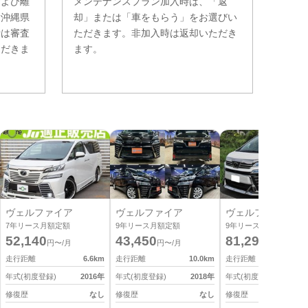
および離
メンテナンスプラン加入時は、「返
。沖縄県
却」または「車をもらう」をお選びい
費は審査
ただきます。非加入時は返却いただき
ただきま
ます。
ヴェルファイア
ヴェルファイア
ヴェルファイア
7
年リース月額定額
9
年リース月額定額
9
年リース月額定額
52,140
43,450
81,290
円〜/月
円〜/月
円〜/月
走行距離
6.6
km
走行距離
10.0
km
走行距離
2
年式(初度登録)
2016
年
年式(初度登録)
2018
年
年式(初度登録)
2
修復歴
なし
修復歴
なし
修復歴