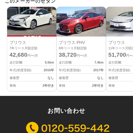
このメーカーのセダン
プリウス
プリウス PHV
プリウス
7
年リース月額定額
8
年リース月額定額
11
年リース月額
42,680
38,720
51,700
円〜/月
円〜/月
円〜
走行距離
5.5
km
走行距離
7.4
km
走行距離
年式(初度登録)
2016
年
年式(初度登録)
2017
年
年式(初度登録)
修復歴
なし
修復歴
なし
修復歴
車検
2年付き
車検
2年付き
車検
お問い合わせ