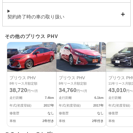
契約終了時の車の取り扱い
その他のプリウス PHV
プリウス PHV
プリウス PHV
プリウス PH
8
年リース月額定額
8
年リース月額定額
11
年リース月額
38,720
34,760
43,010
円〜/月
円〜/月
円〜
走行距離
7.4
km
走行距離
6.1
km
走行距離
年式(初度登録)
2017
年
年式(初度登録)
2017
年
年式(初度登録)
修復歴
なし
修復歴
なし
修復歴
車検
2年付き
車検
2年付き
車検