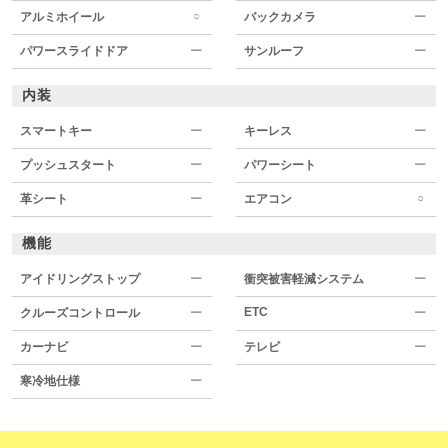
○
アルミホイール
バックカメラ
ー
パワースライドドア
ー
サンルーフ
ー
内装
スマートキー
ー
キーレス
ー
プッシュスタート
ー
パワーシート
ー
○
革シート
ー
エアコン
機能
アイドリングストップ
ー
衝突被害軽減システム
ー
ETC
クルーズコントロール
ー
ー
カーナビ
ー
テレビ
ー
寒冷地仕様
ー