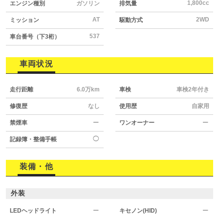
1,800cc
エンジン種別
ガソリン
排気量
AT
2WD
ミッション
駆動方式
537
車台番号（下3桁）
車両状況
走行距離
6.0万km
車検
車検2年付き
修復歴
なし
使用歴
自家用
禁煙車
ー
ワンオーナー
ー
◯
記録簿・整備手帳
装備・他
外装
LEDヘッドライト
ー
キセノン(HID)
ー