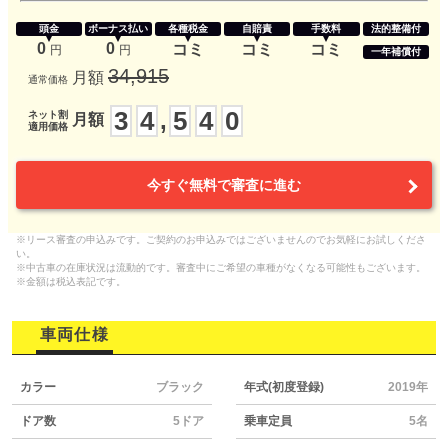
頭金
ボーナス払い
各種税金
自賠責
手数料
法的整備付
0
0
コミ
コミ
コミ
円
円
一年補償付
34,915
月額
通常価格
3
4
5
4
0
,
ネット割
月額
適用価格
今すぐ無料で審査に進む
※リース審査の申込みです。ご契約のお申込みではございませんのでお気軽にお試しくださ
い。
※中古車の在庫状況は流動的です。審査中にご希望の車種がなくなる可能性もございます。
※金額は税込表記です。
車両仕様
カラー
ブラック
年式(初度登録)
2019年
ドア数
5ドア
乗車定員
5名