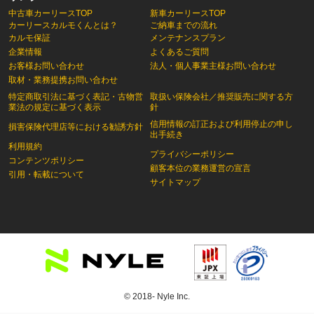
中古車カーリースTOP
新車カーリースTOP
カーリースカルモくんとは？
ご納車までの流れ
カルモ保証
メンテナンスプラン
企業情報
よくあるご質問
お客様お問い合わせ
法人・個人事業主様お問い合わせ
取材・業務提携お問い合わせ
特定商取引法に基づく表記・古物営
取扱い保険会社／推奨販売に関する方
業法の規定に基づく表示
針
信用情報の訂正および利用停止の申し
損害保険代理店等における勧誘方針
出手続き
利用規約
プライバシーポリシー
コンテンツポリシー
顧客本位の業務運営の宣言
引用・転載について
サイトマップ
© 2018- Nyle Inc.