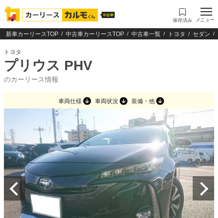
メニュー
保存済み
新車カーリースTOP
中古車カーリースTOP
中古車一覧
トヨタ
セダン
トヨタ
プリウス PHV
のカーリース情報
車両仕様
車両状況
装備・他