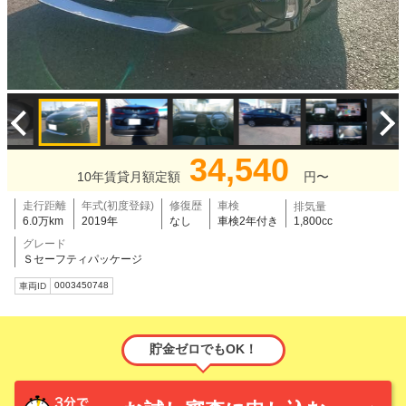
34,540
10年賃貸月額定額
円〜
走行距離
年式(初度登録)
修復歴
車検
排気量
6.0万km
2019年
なし
車検2年付き
1,800cc
グレード
Ｓセーフティパッケージ
0003450748
車両ID
貯金ゼロでもOK！