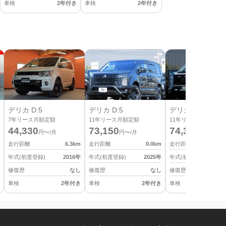
車検
2年付き
車検
2年付き
デリカ D:5
デリカ D:5
デリカ D:5
7
年リース月額定額
11
年リース月額定額
11
年リース月額定額
44,330
73,150
74,360
円〜/月
円〜/月
円〜/月
走行距離
6.3
km
走行距離
0.0
km
走行距離
年式(初度登録)
2016
年
年式(初度登録)
2025
年
年式(初度登録)
修復歴
なし
修復歴
なし
修復歴
車検
2年付き
車検
2年付き
車検