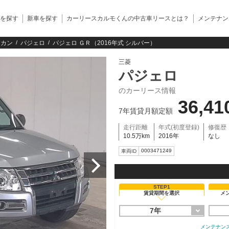
を探す
新車を探す
カーリースカルモくんの中古車リースとは？
メンテナン
ロカン
パジェロ
パジェロ ＧＲ（2016年式 シルバー）
三菱
パジェロ
のカーリース情報
36,41
7年賃貸月額定額
走行距離
年式(初度登録)
修復歴
10.5万km
2016年
なし
0003471249
車両ID
STEP1
賃貸期間を選択
メ
7年
メンテナン