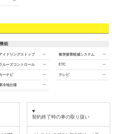
ー
機能
アイドリングストップ
ー
衝突被害軽減システム
ー
ETC
クルーズコントロール
ー
ー
カーナビ
ー
テレビ
ー
寒冷地仕様
ー
契約終了時の車の取り扱い