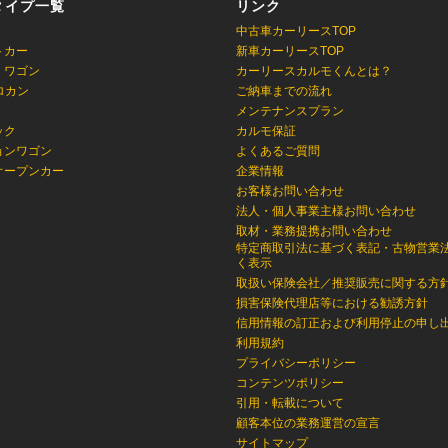
タイプ一覧
リンク
中古車カーリースTOP
トカー
新車カーリースTOP
・ワゴン
カーリースカルモくんとは？
ロカン
ご納車までの流れ
メンテナンスプラン
ック
カルモ保証
ョンワゴン
よくあるご質問
オープンカー
企業情報
お客様お問い合わせ
法人・個人事業主様お問い合わせ
取材・業務提携お問い合わせ
特定商取引法に基づく表記・古物営業
く表示
取扱い保険会社／推奨販売に関する方
損害保険代理店等における勧誘方針
信用情報の訂正および利用停止の申し
利用規約
プライバシーポリシー
コンテンツポリシー
引用・転載について
顧客本位の業務運営の宣言
サイトマップ