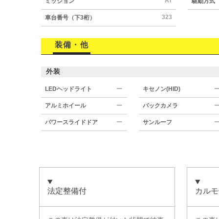
AT
ミッション
駆動方式
323
車台番号（下3桁）
装備・他
外装
LEDヘッドライト
ー
キセノン(HID)
アルミホイール
ー
バックカメラ
パワースライドドア
ー
サンルーフ
法定整備付
カルモ