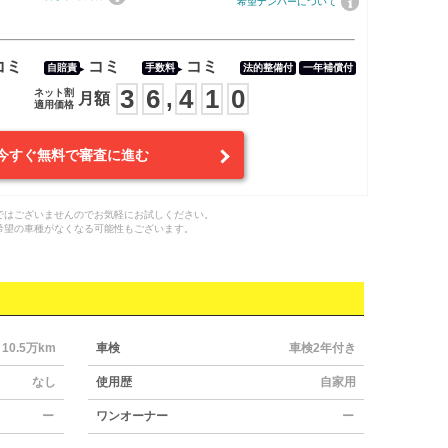
希望ナンバーについて
コミ
コミ
コミ
自賠責
手数料
法的整備付
一年補償付
3
6
4
1
0
,
ネット割
月額
適用価格
今すぐ無料で審査に進む
ではございませんのでお気軽にお試しください。
希望の車種がなくなる可能性もございます。
10.5万km
車検
車検2年付き
なし
使用歴
自家用
ー
ワンオーナー
ー