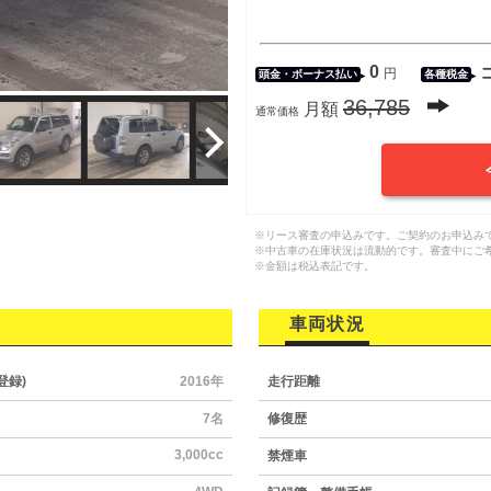
0
円
頭金・
ボーナス払い
各種税金
36,785
月額
通常価格
※リース審査の申込みです。ご契約のお申込み
※中古車の在庫状況は流動的です。審査中にご
※金額は税込表記です。
車両状況
登録)
2016年
走行距離
7名
修復歴
3,000cc
禁煙車