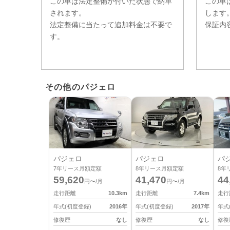
この車は法定整備が付いた状態で納車
この車
されます。
します
法定整備に当たって追加料金は不要で
保証内
す。
その他のパジェロ
パジェロ
パジェロ
パ
7
年リース月額定額
8
年リース月額定額
8
年
59,620
41,470
44
円〜/月
円〜/月
走行距離
10.3
km
走行距離
7.4
km
走行
年式(初度登録)
2016
年
年式(初度登録)
2017
年
年式
修復歴
なし
修復歴
なし
修復