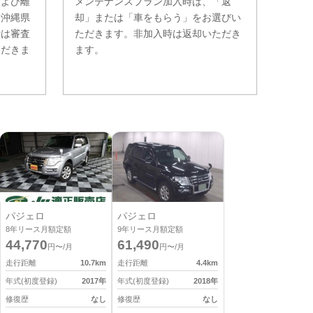
および離
メンテナンスプラン加入時は、「返
。沖縄県
却」または「車をもらう」をお選びい
費は審査
ただきます。非加入時は返却いただき
ただきま
ます。
パジェロ
パジェロ
8
年リース月額定額
9
年リース月額定額
44,770
61,490
円〜/月
円〜/月
走行距離
10.7
km
走行距離
4.4
km
年式(初度登録)
2017
年
年式(初度登録)
2018
年
修復歴
なし
修復歴
なし