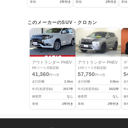
車検
2年付き
車検
2年付き
車検
このメーカーのSUV・クロカン
アウトランダー PHEV
アウトランダー PHEV
デ
8
年リース月額定額
11
年リース月額定額
10
41,360
57,750
5
円〜/月
円〜/月
走行距離
2.3
km
走行距離
0.8
km
走
年式(初度登録)
2017
年
年式(初度登録)
2022
年
年
修復歴
なし
修復歴
なし
修
車検
2年付き
車検
2年付き
車