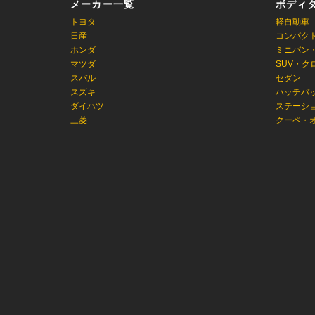
メーカー一覧
ボディ
トヨタ
軽自動車
日産
コンパク
ホンダ
ミニバン
マツダ
SUV・ク
スバル
セダン
スズキ
ハッチバ
ダイハツ
ステーシ
三菱
クーペ・