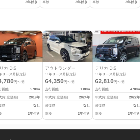
2年付き
車検
2年付き
車検
2年付き
リカ D:5
アウトランダー
デリカ D:5
年リース月額定額
11
年リース月額定額
11
年リース月額定額
4,780
64,350
62,810
円〜/月
円〜/月
円〜/月
行距離
5.9
km
走行距離
1.8
km
走行距離
4.9
km
式(初度登録)
2019
年
年式(初度登録)
2024
年
年式(初度登録)
2022
年
復歴
なし
修復歴
なし
修復歴
なし
検
2年付き
車検
2年付き
車検
2年付き