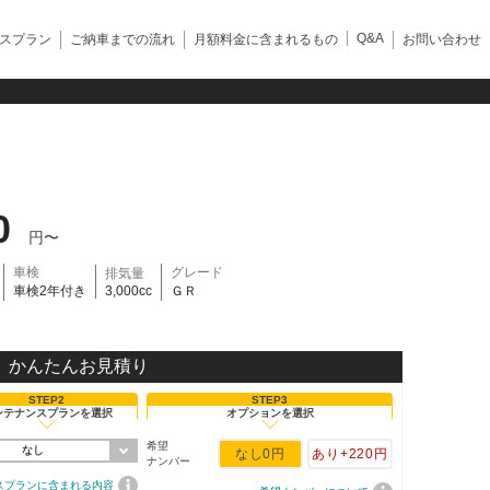
Q&A
スプラン
ご納車までの流れ
月額料金に含まれるもの
お問い合わせ
0
円〜
車検
グレード
排気量
車検2年付き
3,000cc
ＧＲ
かんたんお見積り
STEP2
STEP3
ンテナンスプランを選択
オプションを選択
希望
なし
なし
0円
あり
+220円
ナンバー
スプランに含まれる内容