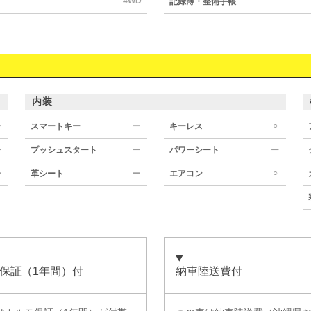
4WD
記録簿・整備手帳
内装
○
ー
スマートキー
ー
キーレス
ー
プッシュスタート
ー
パワーシート
ー
○
ー
革シート
ー
エアコン
保証（1年間）付
納車陸送費付