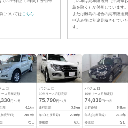
は
カルモ保証（1年間）
が付帯
この車は納車陸送費（沖縄県
。
島を除く）が付帯しています
容については
こちら
または離島の場合の納車陸送
申込み後に別途見積させてい
す。
ジェロ
パジェロ
パジェロ
リース月額定額
10
年リース月額定額
10
年リース月額定額
,330
75,790
74,030
円〜/月
円〜/月
円〜/月
距離
6.1
km
走行距離
3.6
km
走行距離
5.9
km
(初度登録)
2017
年
年式(初度登録)
2019
年
年式(初度登録)
2019
年
歴
なし
修復歴
なし
修復歴
なし