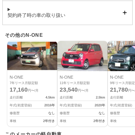
契約終了時の車の取り扱い
その他のN-ONE
N-ONE
N-ONE
N-ONE
7
年リース月額定額
11
年リース月額定額
9
年リース月額定
17,160
23,540
21,780
円〜/月
円〜/月
円〜
走行距離
4.5
km
走行距離
2.5
km
走行距離
年式(初度登録)
2016
年
年式(初度登録)
2020
年
年式(初度登録)
修復歴
なし
修復歴
なし
修復歴
車検
2年付き
車検
2年付き
車検
このメーカーの軽自動車