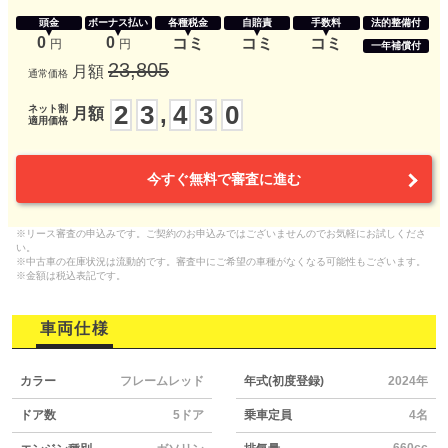
頭金
ボーナス払い
各種税金
自賠責
手数料
法的整備付
0
0
コミ
コミ
コミ
円
円
一年補償付
23,805
月額
通常価格
2
3
4
3
0
,
ネット割
月額
適用価格
今すぐ無料で審査に進む
※リース審査の申込みです。ご契約のお申込みではございませんのでお気軽にお試しくださ
い。
※中古車の在庫状況は流動的です。審査中にご希望の車種がなくなる可能性もございます。
※金額は税込表記です。
車両仕様
カラー
フレームレッド
年式(初度登録)
2024年
ドア数
5ドア
乗車定員
4名
660cc