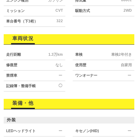
エンジン種別
ガソリン
排気量
CVT
2WD
ミッション
駆動方式
322
車台番号（下3桁）
車両状況
走行距離
1.3万km
車検
車検2年付き
修復歴
なし
使用歴
自家用
禁煙車
ー
ワンオーナー
ー
◯
記録簿・整備手帳
装備・他
外装
LEDヘッドライト
ー
キセノン(HID)
ー