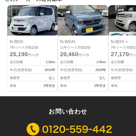
N-BOX
N-WGN
N-BOX +
7
年リース月額定額
11
年リース月額定額
7
年リース月額定
25,190
20,460
27,170
円〜/月
円〜/月
円〜
走行距離
1.5
km
走行距離
2.8
km
走行距離
年式(初度登録)
2016
年
年式(初度登録)
2020
年
年式(初度登録)
修復歴
なし
修復歴
なし
修復歴
車検
2年付き
車検
2年付き
車検
お問い合わせ