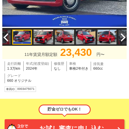
23,430
11年賃貸月額定額
円〜
走行距離
年式(初度登録)
修復歴
車検
排気量
1.3万km
2024年
なし
車検2年付き
660cc
グレード
660 オリジナル
0003475071
車両ID
貯金ゼロでもOK！
お試し審査に申し込む