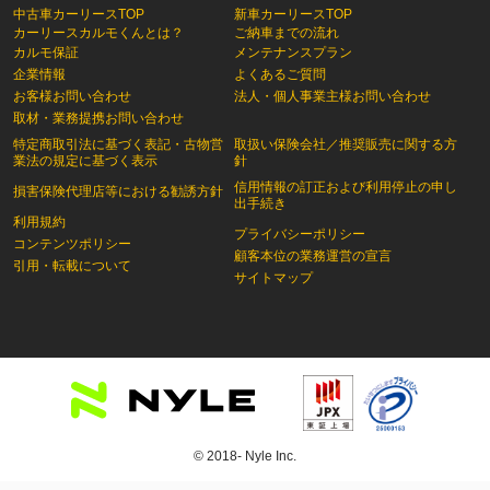
中古車カーリースTOP
新車カーリースTOP
カーリースカルモくんとは？
ご納車までの流れ
カルモ保証
メンテナンスプラン
企業情報
よくあるご質問
お客様お問い合わせ
法人・個人事業主様お問い合わせ
取材・業務提携お問い合わせ
特定商取引法に基づく表記・古物営
取扱い保険会社／推奨販売に関する方
業法の規定に基づく表示
針
信用情報の訂正および利用停止の申し
損害保険代理店等における勧誘方針
出手続き
利用規約
プライバシーポリシー
コンテンツポリシー
顧客本位の業務運営の宣言
引用・転載について
サイトマップ
© 2018- Nyle Inc.