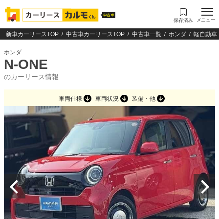
メニュー
保存済み
新車カーリースTOP
中古車カーリースTOP
中古車一覧
ホンダ
軽自動車
ホンダ
N-ONE
のカーリース情報
車両仕様
車両状況
装備・他