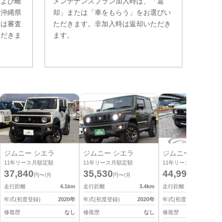
および離
メンテナンスプラン加入時は、「返
。沖縄県
却」または「車をもらう」をお選びい
費は審査
ただきます。非加入時は返却いただき
ただきま
ます。
ジムニー シエラ
ジムニー シエラ
ジムニー シエラ
11
年リース月額定額
11
年リース月額定額
11
年リース月額定額
37,840
35,530
44,990
円〜/月
円〜/月
円〜/月
走行距離
4.1
km
走行距離
3.4
km
走行距離
0
年式(初度登録)
2020
年
年式(初度登録)
2020
年
年式(初度登録)
2
修復歴
なし
修復歴
なし
修復歴