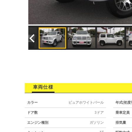
車両仕様
カラー
ピュアホワイトパール
年式(初度
ドア数
3ドア
乗車定員
エンジン種別
ガソリン
排気量