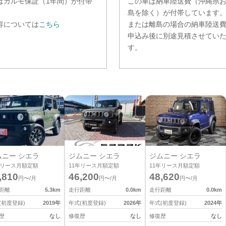
は
カルモ保証（1年間）
が付帯
この車は納車陸送費（沖縄県
。
島を除く）が付帯しています
容については
こちら
または離島の場合の納車陸送
申込み後に別途見積させてい
す。
ムニー シエラ
ジムニー シエラ
ジムニー シエラ
リース月額定額
11
年リース月額定額
11
年リース月額定額
,810
46,200
48,620
円〜/月
円〜/月
円〜/月
距離
5.3
km
走行距離
0.0
km
走行距離
0.0
km
(初度登録)
2019
年
年式(初度登録)
2026
年
年式(初度登録)
2024
年
歴
なし
修復歴
なし
修復歴
なし