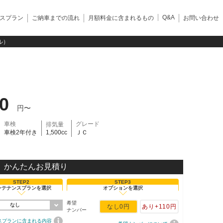
Q&A
スプラン
ご納車までの流れ
月額料金に含まれるもの
お問い合わせ
ル）
40
円〜
車検
グレード
排気量
車検2年付き
1,500cc
ＪＣ
かんたんお見積り
STEP2
STEP3
ンテナンスプランを選択
オプションを選択
希望
なし
なし
0円
あり
+110円
ナンバー
スプランに含まれる内容