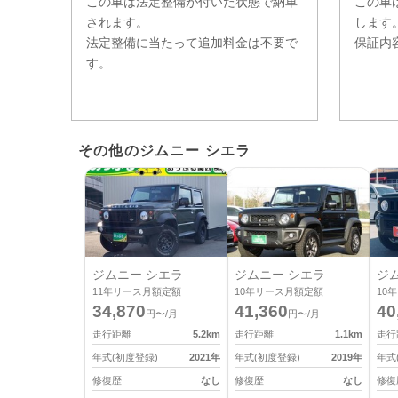
この車は法定整備が付いた状態で納車
この車
されます。
します
法定整備に当たって追加料金は不要で
保証内
す。
その他のジムニー シエラ
ジムニー シエラ
ジムニー シエラ
ジ
11
年リース月額定額
10
年リース月額定額
10
年
34,870
41,360
40
円〜/月
円〜/月
走行距離
5.2
km
走行距離
1.1
km
走行
年式(初度登録)
2021
年
年式(初度登録)
2019
年
年式
修復歴
なし
修復歴
なし
修復