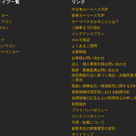
タイプ一覧
リンク
中古車カーリースTOP
トカー
新車カーリースTOP
・ワゴン
カーリースカルモくんとは？
ロカン
ご納車までの流れ
メンテナンスプラン
ック
カルモ保証
ョンワゴン
よくあるご質問
オープンカー
企業情報
お客様お問い合わせ
法人・個人事業主様お問い合わせ
取材・業務提携お問い合わせ
特定商取引法に基づく表記・古物営業
く表示
取扱い保険会社／推奨販売に関する方
損害保険代理店等における勧誘方針
信用情報の訂正および利用停止の申し
利用規約
プライバシーポリシー
コンテンツポリシー
引用・転載について
顧客本位の業務運営の宣言
サイトマップ