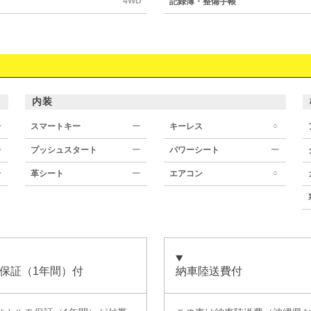
4WD
記録簿・整備手帳
内装
○
ー
スマートキー
ー
キーレス
ー
プッシュスタート
ー
パワーシート
ー
○
ー
革シート
ー
エアコン
保証（1年間）付
納車陸送費付