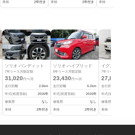
車検
2年付き
車検
2年付き
車検
2
ソリオ バンディット
ソリオ ハイブリッド
イグニス
7
年リース月額定額
8
年リース月額定額
7
年リース月額定額
31,020
23,430
27,830
円〜/月
円〜/月
円〜/月
走行距離
2.5
km
走行距離
6.1
km
走行距離
年式(初度登録)
2016
年
年式(初度登録)
2016
年
年式(初度登録)
修復歴
なし
修復歴
なし
修復歴
車検
2年付き
車検
2年付き
車検