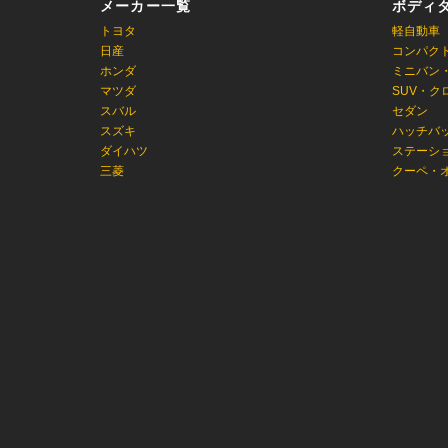
メーカー一覧
ボディ
トヨタ
軽自動車
日産
コンパク
ホンダ
ミニバン
マツダ
SUV・ク
スバル
セダン
スズキ
ハッチバ
ダイハツ
ステーシ
三菱
クーペ・