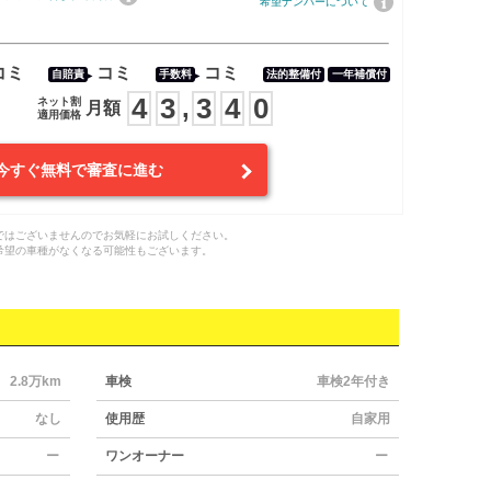
希望ナンバーについて
コミ
コミ
コミ
自賠責
手数料
法的整備付
一年補償付
4
3
3
4
0
,
ネット割
月額
適用価格
今すぐ無料で審査に進む
ではございませんのでお気軽にお試しください。
希望の車種がなくなる可能性もございます。
2.8万km
車検
車検2年付き
なし
使用歴
自家用
ー
ワンオーナー
ー