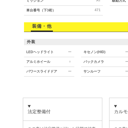
AT
ミッション
駆動方式
471
車台番号（下3桁）
装備・他
外装
LEDヘッドライト
ー
キセノン(HID)
○
アルミホイール
バックカメラ
パワースライドドア
ー
サンルーフ
法定整備付
カルモ