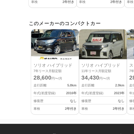
車検
2年付き
車検
2年付き
車検
このメーカーのコンパクトカー
ソリオ ハイブリッド
ソリオ ハイブリッド
ス
7
年リース月額定額
11
年リース月額定額
7
28,600
34,430
2
円〜/月
円〜/月
走行距離
5.8
km
走行距離
2.9
km
走
年式(初度登録)
2016
年
年式(初度登録)
2023
年
年
修復歴
なし
修復歴
なし
修
車検
2年付き
車検
2年付き
車