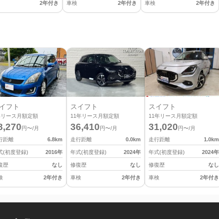
2年付き
車検
2年付き
車検
2年付き
イフト
スイフト
スイフト
年リース月額定額
11
年リース月額定額
11
年リース月額定額
8,270
36,410
31,020
円〜/月
円〜/月
円〜/月
行距離
6.8
km
走行距離
0.0
km
走行距離
1.0
km
式(初度登録)
2016
年
年式(初度登録)
2024
年
年式(初度登録)
2024
年
復歴
なし
修復歴
なし
修復歴
なし
検
2年付き
車検
2年付き
車検
2年付き