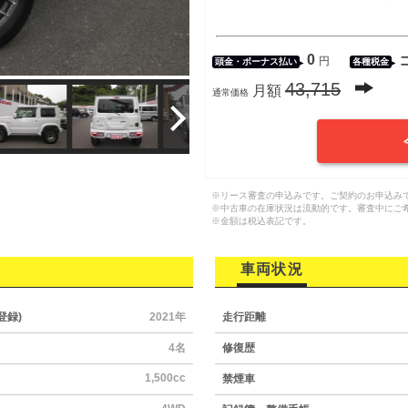
0
円
頭金・
ボーナス払い
各種税金
43,715
月額
通常価格
※リース審査の申込みです。ご契約のお申込み
※中古車の在庫状況は流動的です。審査中にご
※金額は税込表記です。
車両状況
登録)
2021年
走行距離
4名
修復歴
1,500cc
禁煙車