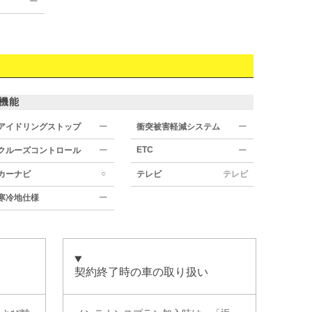
ー
機能
アイドリングストップ
ー
衝突被害軽減システム
ー
ETC
クルーズコントロール
ー
ー
○
カーナビ
テレビ
テレビ
寒冷地仕様
ー
契約終了時の車の取り扱い