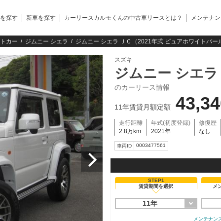
を探す
新車を探す
カーリースカルモくんの中古車リースとは？
メンテナン
トカー
ジムニー シエラ
ジムニー シエラ ＪＣ（2021年式 ピュアホワイトパー
スズキ
ジムニー シエラ
のカーリース情報
43,3
11年賃貸月額定額
走行距離
年式(初度登録)
修復歴
2.8万km
2021年
なし
0003477561
車両ID
STEP1
賃貸期間を選択
メ
11年
メンテナン