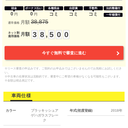
頭金
ボーナス払い
各種税金
自賠責
手数料
法的整備付
0
0
コミ
コミ
コミ
円
円
一年補償付
38,875
月額
通常価格
3
8
5
0
0
,
ネット割
月額
適用価格
今すぐ無料で審査に進む
※リース審査の申込みです。ご契約のお申込みではございませんのでお気軽にお試しくださ
い。
※中古車の在庫状況は流動的です。審査中にご希望の車種がなくなる可能性もございます。
※金額は税込表記です。
車両仕様
カラー
ブラッキッシュア
年式(初度登録)
2018年
ゲハガラスフレー
ク