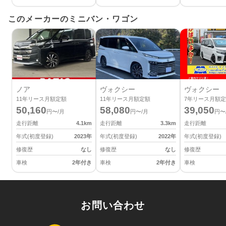
このメーカーのミニバン・ワゴン
ノア
ヴォクシー
ヴォクシー
11
年リース月額定額
11
年リース月額定額
7
年リース月額定
50,160
58,080
39,050
円〜/月
円〜/月
円〜
走行距離
4.1
km
走行距離
3.3
km
走行距離
年式(初度登録)
2023
年
年式(初度登録)
2022
年
年式(初度登録)
修復歴
なし
修復歴
なし
修復歴
車検
2年付き
車検
2年付き
車検
お問い合わせ