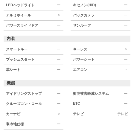
LEDヘッドライト
ー
キセノン(HID)
ー
○
アルミホイール
バックカメラ
ー
パワースライドドア
ー
サンルーフ
ー
内装
○
スマートキー
ー
キーレス
プッシュスタート
ー
パワーシート
ー
○
革シート
ー
エアコン
機能
アイドリングストップ
ー
衝突被害軽減システム
ー
ETC
クルーズコントロール
ー
ー
○
カーナビ
テレビ
テレビ
寒冷地仕様
ー