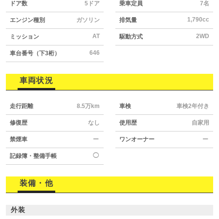
ドア数
5ドア
乗車定員
7名
1,790cc
エンジン種別
ガソリン
排気量
AT
2WD
ミッション
駆動方式
646
車台番号（下3桁）
車両状況
走行距離
8.5万km
車検
車検2年付き
修復歴
なし
使用歴
自家用
禁煙車
ー
ワンオーナー
ー
◯
記録簿・整備手帳
装備・他
外装