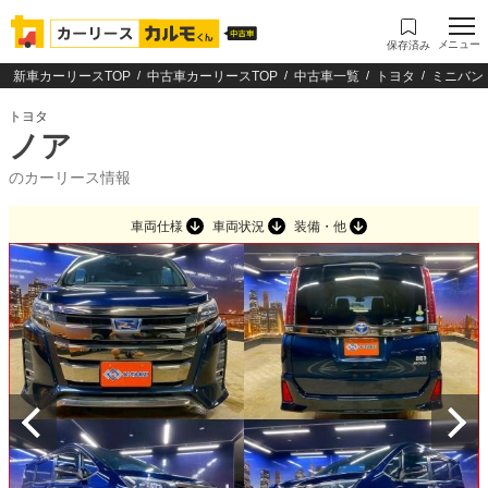
メニュー
保存済み
新車カーリースTOP
中古車カーリースTOP
中古車一覧
トヨタ
ミニバン
トヨタ
ノア
のカーリース情報
車両仕様
車両状況
装備・他