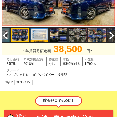
38,500
9年賃貸月額定額
円〜
走行距離
年式(初度登録)
修復歴
車検
排気量
8.5万km
2018年
なし
車検2年付き
1,790cc
グレード
ハイブリッドＳｉ ダブルバイビー 後期型
0003552150
車両ID
貯金ゼロでもOK！