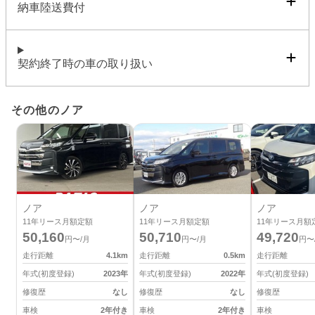
納車陸送費付
契約終了時の車の取り扱い
その他のノア
ノア
ノア
ノア
11
年リース月額定額
11
年リース月額定額
11
年リース月額
50,160
50,710
49,720
円〜/月
円〜/月
円〜
走行距離
4.1
km
走行距離
0.5
km
走行距離
年式(初度登録)
2023
年
年式(初度登録)
2022
年
年式(初度登録)
修復歴
なし
修復歴
なし
修復歴
車検
2年付き
車検
2年付き
車検