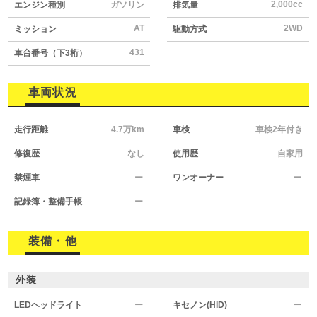
2,000cc
エンジン種別
ガソリン
排気量
AT
2WD
ミッション
駆動方式
431
車台番号（下3桁）
車両状況
走行距離
4.7万km
車検
車検2年付き
修復歴
なし
使用歴
自家用
禁煙車
ー
ワンオーナー
ー
記録簿・整備手帳
ー
装備・他
外装
LEDヘッドライト
ー
キセノン(HID)
ー