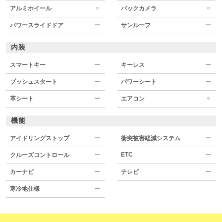
○
○
アルミホイール
バックカメラ
パワースライドドア
ー
サンルーフ
ー
内装
スマートキー
ー
キーレス
ー
プッシュスタート
ー
パワーシート
ー
○
革シート
ー
エアコン
機能
アイドリングストップ
ー
衝突被害軽減システム
ー
ETC
クルーズコントロール
ー
ー
カーナビ
ー
テレビ
ー
寒冷地仕様
ー