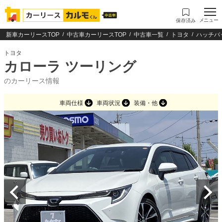
メニュー
保存済み
新車カーリースTOP
中古車カーリースTOP
中古車一覧
トヨタ
ハッチバ
トヨタ
カローラ ツーリング
のカーリース情報
車両仕様
車両状況
装備・他