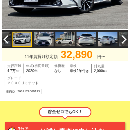
32,890
11年賃貸月額定額
円〜
走行距離
年式(初度登録)
修復歴
車検
排気量
4.7万km
2020年
なし
車検2年付き
2,000cc
グレード
２０００リミテッド
2602122000195
車両ID
貯金ゼロでもOK！