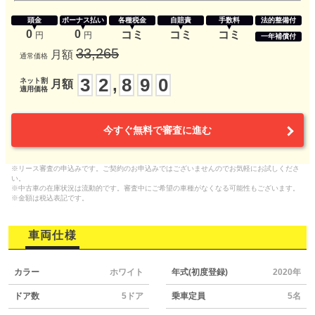
頭金
ボーナス払い
各種税金
自賠責
手数料
法的整備付
0
0
コミ
コミ
コミ
円
円
一年補償付
33,265
月額
通常価格
3
2
8
9
0
,
ネット割
月額
適用価格
今すぐ無料で審査に進む
※リース審査の申込みです。ご契約のお申込みではございませんのでお気軽にお試しくださ
い。
※中古車の在庫状況は流動的です。審査中にご希望の車種がなくなる可能性もございます。
※金額は税込表記です。
車両仕様
カラー
ホワイト
年式(初度登録)
2020年
ドア数
5ドア
乗車定員
5名