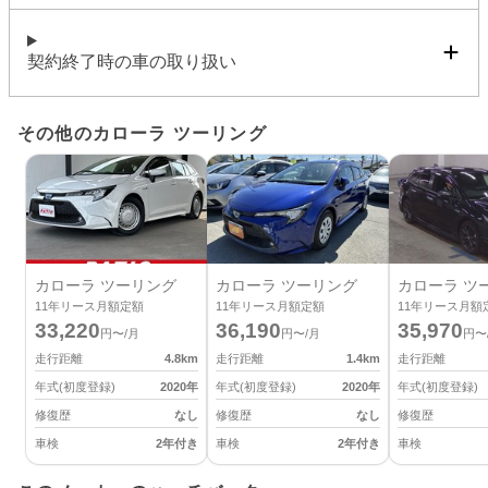
契約終了時の車の取り扱い
その他のカローラ ツーリング
カローラ ツーリング
カローラ ツーリング
カローラ ツ
11
年リース月額定額
11
年リース月額定額
11
年リース月額
33,220
36,190
35,970
円〜/月
円〜/月
円〜
走行距離
4.8
km
走行距離
1.4
km
走行距離
年式(初度登録)
2020
年
年式(初度登録)
2020
年
年式(初度登録)
修復歴
なし
修復歴
なし
修復歴
車検
2年付き
車検
2年付き
車検