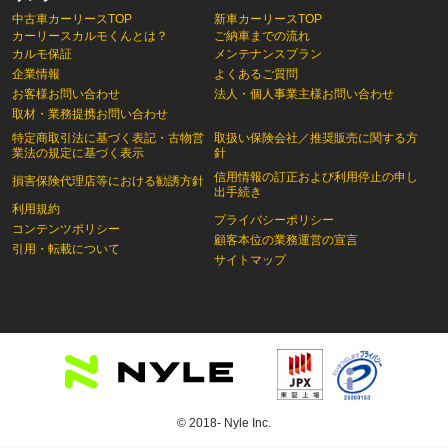
中古車カーリースTOP
新車カーリースTOP
カーリースカルモくんとは？
ご納車までの流れ
カルモ保証
メンテナンスプラン
企業情報
よくあるご質問
お客様お問い合わせ
法人・個人事業主様お問い合わせ
取材・業務提携お問い合わせ
特定商取引法に基づく表記・古物営
取扱い保険会社／推奨販売に関する方
業法の規定に基づく表示
針
信用情報の訂正および利用停止の申し
損害保険代理店等における勧誘方針
出手続き
利用規約
プライバシーポリシー
コンテンツポリシー
顧客本位の業務運営の宣言
引用・転載について
サイトマップ
© 2018- Nyle Inc.