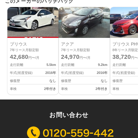
このメーカーのハッチバック
プリウス
アクア
プリウス PH
7
年リース月額定額
7
年リース月額定額
8
年リース月額定
42,680
24,970
38,720
円〜/月
円〜/月
円〜
走行距離
5.5
km
走行距離
9.2
km
走行距離
年式(初度登録)
2016
年
年式(初度登録)
2016
年
年式(初度登録)
修復歴
なし
修復歴
なし
修復歴
車検
2年付き
車検
2年付き
車検
お問い合わせ