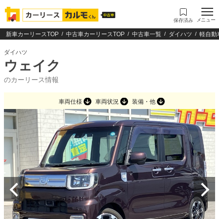
メニュー
保存済み
新車カーリースTOP
中古車カーリースTOP
中古車一覧
ダイハツ
軽自動
ダイハツ
ウェイク
のカーリース情報
車両仕様
車両状況
装備・他