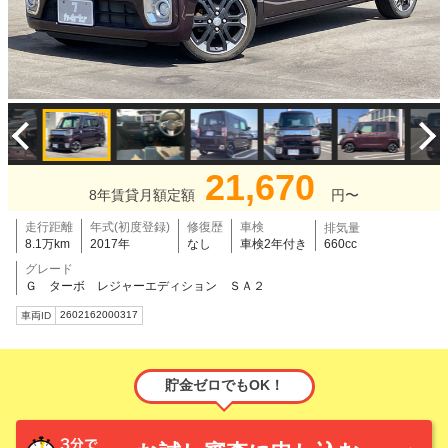
21,670
8年賃貸月額定額
円〜
走行距離
年式(初度登録)
修復歴
車検
排気量
8.1万km
2017年
なし
車検2年付き
660cc
グレード
Ｇ ターボ レジャーエディション ＳＡ２
2602162000317
車両ID
貯金ゼロでもOK！