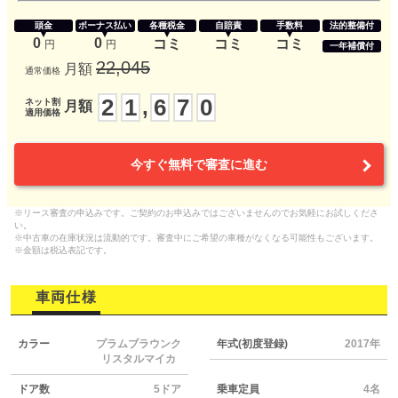
頭金
ボーナス払い
各種税金
自賠責
手数料
法的整備付
0
0
コミ
コミ
コミ
円
円
一年補償付
22,045
月額
通常価格
2
1
6
7
0
,
ネット割
月額
適用価格
今すぐ無料で審査に進む
※リース審査の申込みです。ご契約のお申込みではございませんのでお気軽にお試しくださ
い。
※中古車の在庫状況は流動的です。審査中にご希望の車種がなくなる可能性もございます。
※金額は税込表記です。
車両仕様
カラー
プラムブラウンク
年式(初度登録)
2017年
リスタルマイカ
ドア数
5ドア
乗車定員
4名