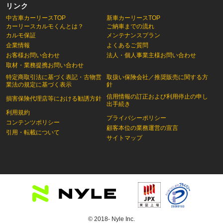
リンク
中古車カーリースTOP
新車カーリースTOP
カーリースカルモくんとは？
ご納車までの流れ
カルモ保証
メンテナンスプラン
企業情報
よくあるご質問
お客様お問い合わせ
法人・個人事業主様お問い合わせ
取材・業務提携お問い合わせ
特定商取引法に基づく表記・古物営
取扱い保険会社／推奨販売に関する方
業法の規定に基づく表示
針
信用情報の訂正および利用停止の申し
損害保険代理店等における勧誘方針
出手続き
利用規約
プライバシーポリシー
コンテンツポリシー
顧客本位の業務運営の宣言
引用・転載について
サイトマップ
© 2018- Nyle Inc.