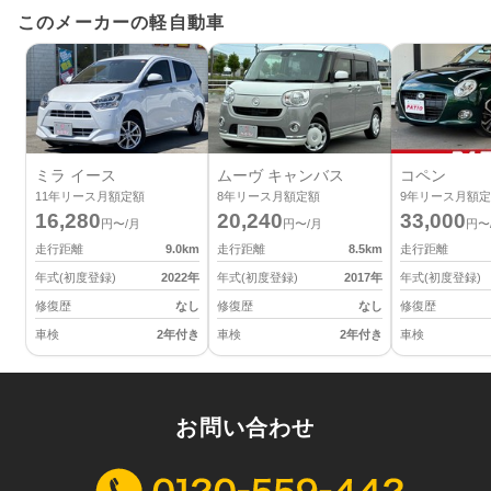
このメーカーの軽自動車
ミラ イース
ムーヴ キャンバス
コペン
11
年リース月額定額
8
年リース月額定額
9
年リース月額定
16,280
20,240
33,000
円〜/月
円〜/月
円〜
走行距離
9.0
km
走行距離
8.5
km
走行距離
年式(初度登録)
2022
年
年式(初度登録)
2017
年
年式(初度登録)
修復歴
なし
修復歴
なし
修復歴
車検
2年付き
車検
2年付き
車検
お問い合わせ