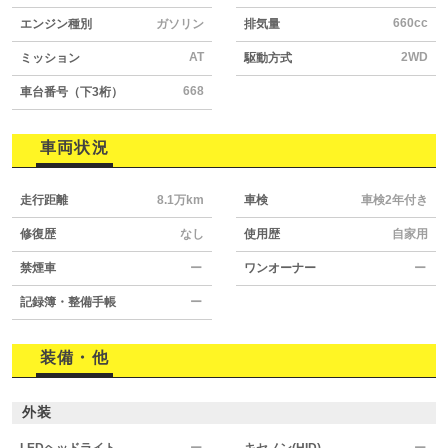
660cc
エンジン種別
ガソリン
排気量
AT
2WD
ミッション
駆動方式
668
車台番号（下3桁）
車両状況
走行距離
8.1万km
車検
車検2年付き
修復歴
なし
使用歴
自家用
禁煙車
ー
ワンオーナー
ー
記録簿・整備手帳
ー
装備・他
外装
LEDヘッドライト
ー
キセノン(HID)
ー