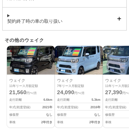
契約終了時の車の取り扱い
その他のウェイク
ウェイク
ウェイク
ウェイク
11
年リース月額定額
7
年リース月額定額
11
年リース月額
21,560
24,090
27,390
円〜/月
円〜/月
円〜
走行距離
6.6
km
走行距離
5.3
km
走行距離
年式(初度登録)
2021
年
年式(初度登録)
2016
年
年式(初度登録)
修復歴
なし
修復歴
なし
修復歴
車検
2年付き
車検
2年付き
車検