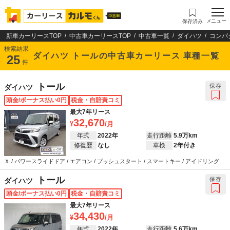
メニュー
保存済み
新車カーリースTOP
中古車カーリースTOP
中古車一覧
ダイハツ
コンパ
検索結果
ダイハツ トールの中古車カーリース 車種一覧
25
件
トール
保存
ダイハツ
頭金/ボーナス払い0円
税金・自賠責コミ
最大7年リース
32,670
年式
2022年
走行距離
5.9万km
修復歴
なし
車検
2年付き
Ｘ / パワースライドドア / エアコン / プッシュスタート / スマートキー / アイドリングス
トップ / カーナビ / バックカメラ / ETC / 衝突被害軽減システム / ABS / エアバッグ / パ
ワーステアリング / パワーウインドウ
トール
保存
ダイハツ
頭金/ボーナス払い0円
税金・自賠責コミ
最大7年リース
34,430
年式
2022年
走行距離
5.6万km