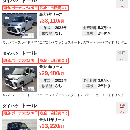
トール
ダイハツ
頭金/ボーナス払い0円
税金・自賠責コミ
最大7年リース
33,110
年式
2022年
走行距離
5.3万km
修復歴
なし
車検
2年付き
Ｘ / パワースライドドア / エアコン / プッシュスタート / スマートキー / アイドリングス
トップ / カーナビ / バックカメラ / ETC / 衝突被害軽減システム / ABS / エアバッグ / パ
ワーステアリング / パワーウインドウ
トール
保存
ダイハツ
頭金/ボーナス払い0円
税金・自賠責コミ
最大9年リース
29,480
年式
2022年
走行距離
3.8万km
修復歴
なし
車検
2年付き
Ｘ / パワースライドドア / エアコン / プッシュスタート / スマートキー / アイドリングス
トップ / カーナビ / バックカメラ / ETC / 衝突被害軽減システム / ABS / エアバッグ / パ
ワーステアリング / パワーウインドウ
トール
保存
ダイハツ
頭金/ボーナス払い0円
税金・自賠責コミ
最大11年リース
33,220