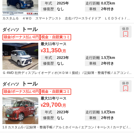
年式
2025年
走行距離
0.0万km
修復歴
なし
車検
2年付き
カスタムＧ ４ＷＤ スマートアシスト 左右パワースライドドア ＬＥＤライト / 記
録簿・整備手帳 / アルミホイール / エアコン / キーレス / ABS / エアバッグ / パワーステ
アリング / パワーウインドウ
トール
保存
ダイハツ
頭金/ボーナス払い0円
税金・自賠責コミ
最大11年リース
31,350
年式
2023年
走行距離
1.5万km
修復歴
なし
車検
2年付き
Ｇ 4WD 社外ディスプレイオーディオ(ＨＤＭＩ接続） / 記録簿・整備手帳 / エアコン /
キーレス / ABS / エアバッグ / パワーステアリング / パワーウインドウ
トール
保存
ダイハツ
頭金/ボーナス払い0円
税金・自賠責コミ
最大11年リース
29,700
年式
2023年
走行距離
1.0万km
修復歴
なし
車検
2年付き
1.0 カスタムG / 記録簿・整備手帳 / アルミホイール / エアコン / キーレス / カーナビ /
テレビ / ABS / エアバッグ / パワーステアリング / パワーウインドウ