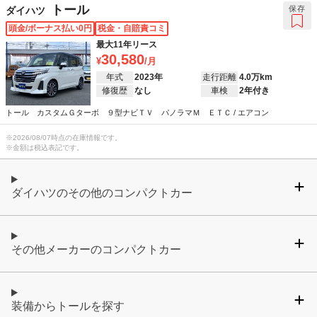
トール
保存
ダイハツ
頭金/ボーナス払い0円
税金・自賠責コミ
最大11年リース
30,580
年式
2023年
走行距離
4.0万km
修復歴
なし
車検
2年付き
トール カスタムＧターボ ９型ナビＴＶ パノラマＭ ＥＴＣ / エアコン
※
2026/08/07
時点の在庫情報です。
※金額は税込表記です。
ダイハツのその他のコンパクトカー
その他メーカーのコンパクトカー
装備からトールを探す