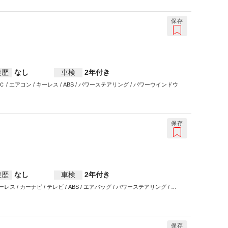
保存
復歴
なし
車検
2年付き
コン / キーレス / ABS / パワーステアリング / パワーウインドウ
保存
復歴
なし
車検
2年付き
レス / カーナビ / テレビ / ABS / エアバッグ / パワーステアリング / パ
保存