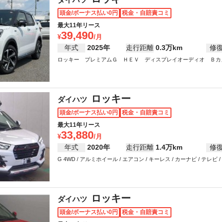
頭金/ボーナス払い0円
税金・自賠責コミ
最大11年リース
39,490
年式
2025年
走行距離
0.3万km
修
ロッキー プレミアムＧ ＨＥＶ ディスプレイオーディオ Ｂカメラ / 
ロッキー
ダイハツ
頭金/ボーナス払い0円
税金・自賠責コミ
最大11年リース
33,880
年式
2020年
走行距離
1.4万km
修
G 4WD / アルミホイール / エアコン / キーレス / カーナビ / テレビ
ロッキー
ダイハツ
頭金/ボーナス払い0円
税金・自賠責コミ