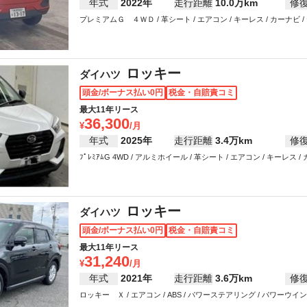
年式
2022年
走行距離
10.0万km
修
プレミアムＧ ４ＷＤ / 革シート / エアコン / キーレス / カーナビ /
ロッキー
ダイハツ
頭金/ボーナス払い0円
税金・自賠責コミ
最大11年リース
36,300
年式
2025年
走行距離
3.4万km
修
ﾌﾟﾚﾐｱﾑG 4WD / アルミホイール / 革シート / エアコン / キーレス
ロッキー
ダイハツ
頭金/ボーナス払い0円
税金・自賠責コミ
最大11年リース
31,240
年式
2021年
走行距離
3.6万km
修
ロッキー Ｘ / エアコン / ABS / パワーステアリング / パワーウイ