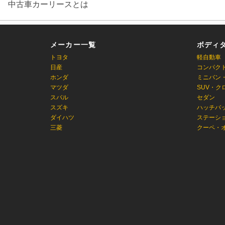
中古車カーリースとは
メーカー一覧
ボディ
トヨタ
軽自動車
日産
コンパク
ホンダ
ミニバン
マツダ
SUV・ク
スバル
セダン
スズキ
ハッチバ
ダイハツ
ステーシ
三菱
クーペ・