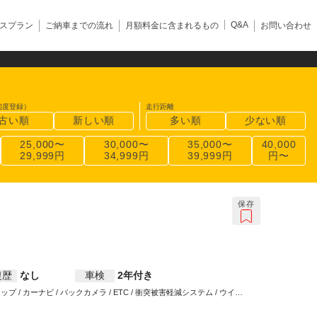
Q&A
スプラン
ご納車までの流れ
月額料金に含まれるもの
お問い合わせ
初度登録）
走行距離
古い順
新しい順
多い順
少ない順
25,000〜
30,000〜
35,000〜
40,000
29,999円
34,999円
39,999円
円〜
保存
復歴
なし
車検
2年付き
プ / カーナビ / バックカメラ / ETC / 衝突被害軽減システム / ウイン
ンドウ / LEDヘッドライト