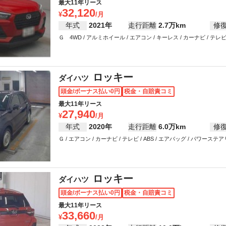
最大11年リース
32,120
年式
2021年
走行距離
2.7万km
修
Ｇ 4WD / アルミホイール / エアコン / キーレス / カーナビ / テレ
ロッキー
ダイハツ
頭金/ボーナス払い0円
税金・自賠責コミ
最大11年リース
27,940
年式
2020年
走行距離
6.0万km
修
Ｇ / エアコン / カーナビ / テレビ / ABS / エアバッグ / パワース
ロッキー
ダイハツ
頭金/ボーナス払い0円
税金・自賠責コミ
最大11年リース
33,660