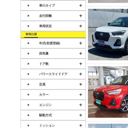
車のタイプ
走行距離
車両状況
車両仕様
年式(初度登録)
排気量
ドア数
パワースライドドア
定員
カラー
エンジン
駆動方式
ミッション