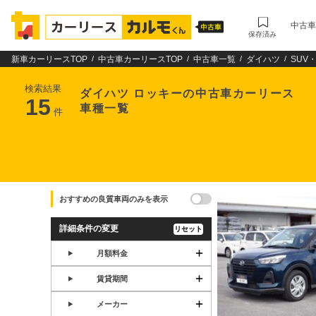
中古車
保存済み
新車カーリースTOP
中古車カーリースTOP
中古車一覧
ダイハツ
SUV
検索結果
ダイハツ ロッキーの中古車カーリース
15
車種一覧
件
おすすめの良質車両のみを表示
詳細条件の変更
リセット
月額料金
賃貸期間
メーカー