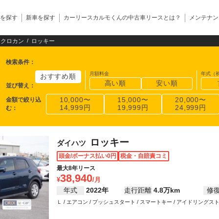
を探す
新車を探す
カーリースカルモくんの中古車リースとは？
メンテナン
・クロカン
ロッキー
検索条件
：
月額料金
年式（
おすすめ順
高い順
安い順
並び替え
：
金額で絞り込
10,000〜
15,000〜
20,000〜
14,999円
19,999円
24,999円
む
：
ロッキー
ダイハツ
頭金/ボーナス払い0円
税金・自賠責コミ
最大8年リース
38,940
年式
2022年
走行距離
4.8万km
修
Ｌ / エアコン / プッシュスタート / スマートキー / アイドリングストッ
カーミラー / ABS / エアバッグ / パワーステアリング / パワーウイ