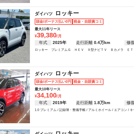
ロッキー
ダイハツ
頭金/ボーナス払い0円
税金・自賠責コミ
最大11年リース
39,380
年式
2025年
走行距離
0.4万km
修
ロッキー プレミアムＧ ＨＥＶ ９型ナビＴＶ Ｂカメラ ＥＴＣ / エア
ロッキー
ダイハツ
頭金/ボーナス払い0円
税金・自賠責コミ
最大10年リース
34,100
年式
2019年
走行距離
1.8万km
修
1.0 プレミアム / 記録簿・整備手帳 / アルミホイール / エアコン / キー
ワーウインドウ
ロッキー
ダイハツ