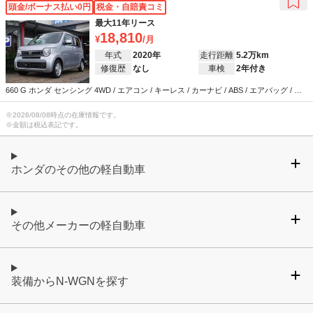
頭金/ボーナス払い0円
税金・自賠責コミ
最大11年リース
18,810
年式
2020年
走行距離
5.2万km
修復歴
なし
車検
2年付き
660 G ホンダ センシング 4WD / エアコン / キーレス / カーナビ / ABS / エアバッグ / パ
ワーステアリング / パワーウインドウ
※
2026/08/08
時点の在庫情報です。
※金額は税込表記です。
ホンダのその他の軽自動車
その他メーカーの軽自動車
装備からN-WGNを探す