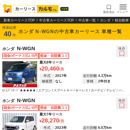
メニュー
保存済み
新車カーリースTOP
中古車カーリースTOP
中古車一覧
ホンダ
軽自動車
検索結果
ホンダ N-WGNの中古車カーリース 車種一覧
40
件
N-WGN
ホンダ
保存
頭金/ボーナス払い0円
税金・自賠責コミ
最大8年リース
20,460
年式
2017年
走行距離
4.3万km
修復歴
なし
車検
2年付き
G Lﾊﾟｯｹｰｼﾞ★★★★★ / エアコン / スマートキー / キーレス / カーナビ / テレビ / バッ
クカメラ / ABS / エアバッグ / パワーステアリング / パワーウインドウ
N-WGN
ホンダ
保存
頭金/ボーナス払い0円
税金・自賠責コミ
最大7年リース
28,270
年式
2023年
走行距離
6.0万km