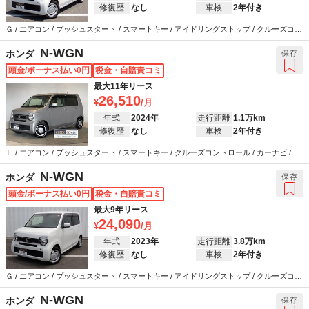
修復歴
なし
車検
2年付き
Ｇ / エアコン / プッシュスタート / スマートキー / アイドリングストップ / クルーズコン
トロール / カーナビ / バックカメラ / ETC / 衝突被害軽減システム / ABS / エアバッグ /
パワーステアリング / パワーウインドウ
N-WGN
ホンダ
保存
頭金/ボーナス払い0円
税金・自賠責コミ
最大11年リース
26,510
年式
2024年
走行距離
1.1万km
修復歴
なし
車検
2年付き
Ｌ / エアコン / プッシュスタート / スマートキー / クルーズコントロール / カーナビ / テ
レビ / バックカメラ / ETC / 衝突被害軽減システム / ウインカーミラー / ABS / エアバッ
グ / パワーステアリング / パワーウインドウ
N-WGN
ホンダ
保存
頭金/ボーナス払い0円
税金・自賠責コミ
最大9年リース
24,090
年式
2023年
走行距離
3.8万km
修復歴
なし
車検
2年付き
Ｇ / エアコン / プッシュスタート / スマートキー / アイドリングストップ / クルーズコン
トロール / カーナビ / バックカメラ / ETC / 衝突被害軽減システム / ABS / エアバッグ /
パワーステアリング / パワーウインドウ
N-WGN
ホンダ
保存