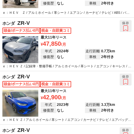
修復歴
なし
車検
2年付き
ｅ：ＨＥＶ Ｚ / アルミホイール / 革シート / エアコン / カーナビ / テレビ / ABS / パワ
ーステアリング / パワーウインドウ
ZR-V
ホンダ
保存
頭金/ボーナス払い0円
税金・自賠責コミ
最大11年リース
47,850
年式
2024年
走行距離
0.7万km
修復歴
なし
車検
2年付き
ｅ：ＨＥＶ Ｚ / 記録簿・整備手帳 / アルミホイール / 革シート / エアコン / キーレス / カ
ーナビ / テレビ / ABS / エアバッグ / パワーステアリング / パワーウインドウ
ZR-V
ホンダ
保存
頭金/ボーナス払い0円
税金・自賠責コミ
最大11年リース
42,900
年式
2023年
走行距離
3.3万km
修復歴
なし
車検
2年付き
ｅ：ＨＥＶ Ｚ / アルミホイール / 革シート / エアコン / カーナビ / テレビ / エアバッグ /
パワーステアリング / パワーウインドウ
ZR-V
ホンダ
保存