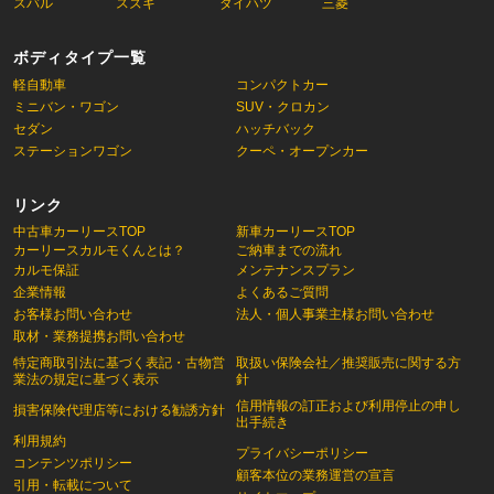
スバル
スズキ
ダイハツ
三菱
ボディタイプ一覧
軽自動車
コンパクトカー
ミニバン・ワゴン
SUV・クロカン
セダン
ハッチバック
ステーションワゴン
クーペ・オープンカー
リンク
中古車カーリースTOP
新車カーリースTOP
カーリースカルモくんとは？
ご納車までの流れ
カルモ保証
メンテナンスプラン
企業情報
よくあるご質問
お客様お問い合わせ
法人・個人事業主様お問い合わせ
取材・業務提携お問い合わせ
特定商取引法に基づく表記・古物営
取扱い保険会社／推奨販売に関する方
業法の規定に基づく表示
針
信用情報の訂正および利用停止の申し
損害保険代理店等における勧誘方針
出手続き
利用規約
プライバシーポリシー
コンテンツポリシー
顧客本位の業務運営の宣言
引用・転載について