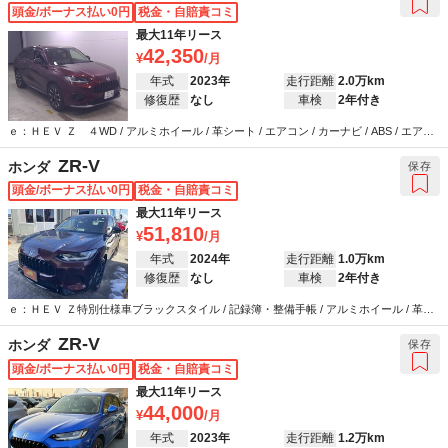
頭金/ボーナス払い0円
税金・自賠責コミ
最大11年リース
42,350
年式
2023年
走行距離
2.0万km
修復歴
なし
車検
2年付き
ｅ：ＨＥＶ Ｚ ４WD / アルミホイール / 革シート / エアコン / カーナビ / ABS / エアバ
ッグ / パワーステアリング / パワーウインドウ
ZR-V
ホンダ
保存
頭金/ボーナス払い0円
税金・自賠責コミ
最大11年リース
51,810
年式
2024年
走行距離
1.0万km
修復歴
なし
車検
2年付き
ｅ：ＨＥＶ Ｚ特別仕様車ブラックスタイル / 記録簿・整備手帳 / アルミホイール / 革シ
ート / エアコン / キーレス / カーナビ / ABS / エアバッグ / パワーステアリング / パワー
ウインドウ
ZR-V
ホンダ
保存
頭金/ボーナス払い0円
税金・自賠責コミ
最大11年リース
44,000
年式
2023年
走行距離
1.2万km