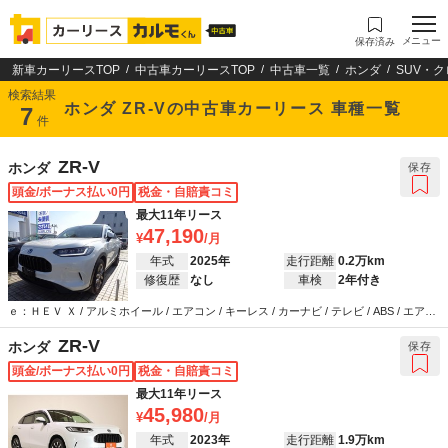
メニュー
保存済み
新車カーリースTOP
中古車カーリースTOP
中古車一覧
ホンダ
SUV・
検索結果
ホンダ ZR-Vの中古車カーリース 車種一覧
7
件
ZR-V
ホンダ
保存
頭金/ボーナス払い0円
税金・自賠責コミ
最大11年リース
47,190
年式
2025年
走行距離
0.2万km
修復歴
なし
車検
2年付き
ｅ：ＨＥＶ Ｘ / アルミホイール / エアコン / キーレス / カーナビ / テレビ / ABS / エアバ
ッグ / パワーステアリング / パワーウインドウ
ZR-V
ホンダ
保存
頭金/ボーナス払い0円
税金・自賠責コミ
最大11年リース
45,980
年式
2023年
走行距離
1.9万km