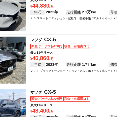
最大11年リース
44,880
年式
2022年
走行距離
2.1万km
修
ＸＤ スマートエディション / 記録簿・整備手帳 / アルミホイール / エアコ
アリング / パワーウインドウ
CX-5
マツダ
頭金/ボーナス払い0円
税金・自賠責コミ
最大11年リース
46,860
年式
2023年
走行距離
1.7万km
修
２０Ｓ ブラックトーンエディション / アルミホイール / 革シート / エアコ
アリング / パワーウインドウ
CX-5
マツダ
頭金/ボーナス払い0円
税金・自賠責コミ
最大11年リース
48,400