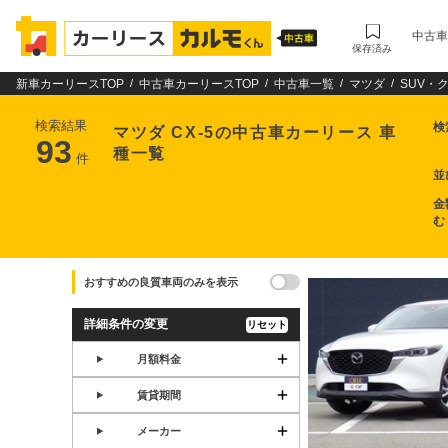
中古車
保存済み
新車カーリースTOP
中古車カーリースTOP
中古車一覧
マツダ
SUV・
検索結果
検
マツダ CX-5の中古車カーリース 車
93
種一覧
件
並
金
む
おすすめの良質車両のみを表示
詳細条件の変更
リセット
月額料金
賃貸期間
メーカー