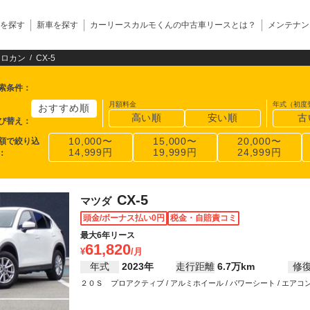
を探す
新車を探す
カーリースカルモくんの中古車リースとは？
メンテナン
クロカン
CX-5
索条件
：
月額料金
年式（初度
おすすめ順
高い順
安い順
古
び替え
：
額で絞り込
10,000〜
15,000〜
20,000〜
14,999円
19,999円
24,999円
：
CX-5
マツダ
頭金/ボーナス払い0円
税金・自賠責コミ
最大6年リース
61,820
年式
2023年
走行距離
6.7万km
修
２０Ｓ プロアクティブ / アルミホイール / パワーシート / エアコン
コントロール / カーナビ / バックカメラ / ETC / 衝突被害軽減システ
ーウインドウ / LEDヘッドライト