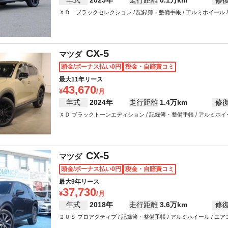
年式
2025年
走行距離
0.1万km
修
ＸＤ ブラックセレクション / 記録簿・整備手帳 / アルミホイール / エア
パワーウインドウ
CX-5
マツダ
頭金/ボーナス払い0円
税金・自賠責コミ
最大11年リース
43,670
年式
2024年
走行距離
1.4万km
修
ＸＤ ブラックトーンエディション / 記録簿・整備手帳 / アルミホイール /
ング / パワーウインドウ
CX-5
マツダ
頭金/ボーナス払い0円
税金・自賠責コミ
最大9年リース
37,730
年式
2018年
走行距離
3.6万km
修
２０Ｓ プロアクティブ / 記録簿・整備手帳 / アルミホイール / エアコン 
ング / パワーウインドウ