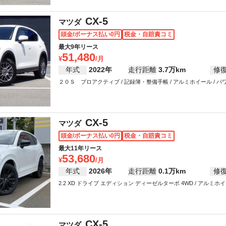
CX-5
マツダ
頭金/ボーナス払い0円
税金・自賠責コミ
最大9年リース
51,480
年式
2022年
走行距離
3.7万km
修
２０Ｓ プロアクティブ / 記録簿・整備手帳 / アルミホイール / パワ
ストップ / クルーズコントロール / カーナビ / バックカメラ / ETC 
ステアリング / パワーウインドウ / LEDヘッドライト
CX-5
マツダ
頭金/ボーナス払い0円
税金・自賠責コミ
最大11年リース
53,680
年式
2026年
走行距離
0.1万km
修
2.2 XD ドライブ エディション ディーゼルターボ 4WD / アルミホイール 
ッグ / パワーステアリング / パワーウインドウ
CX-5
マツダ