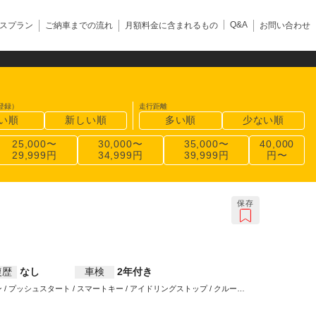
Q&A
スプラン
ご納車までの流れ
月額料金に含まれるもの
お問い合わせ
登録）
走行距離
い順
新しい順
多い順
少ない順
25,000〜
30,000〜
35,000〜
40,000
29,999円
34,999円
39,999円
円〜
保存
復歴
なし
車検
2年付き
 / プッシュスタート / スマートキー / アイドリングストップ / クルーズ
ム / ウインカーミラー / ABS / エアバッグ / パワーステアリング / パワ