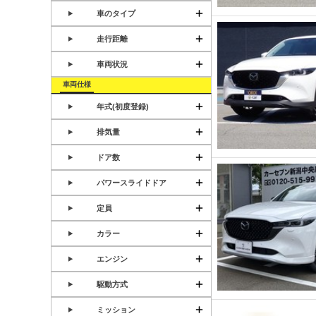
車のタイプ
走行距離
車両状況
車両仕様
年式(初度登録)
排気量
ドア数
パワースライドドア
定員
カラー
エンジン
駆動方式
ミッション