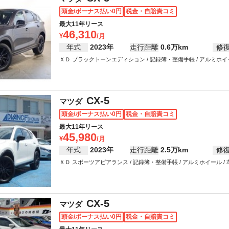
頭金/ボーナス払い0円
税金・自賠責コミ
最大11年リース
46,310
年式
2023年
走行距離
0.6万km
修
ＸＤ ブラックトーンエディション / 記録簿・整備手帳 / アルミホイール /
ワーウインドウ
CX-5
マツダ
頭金/ボーナス払い0円
税金・自賠責コミ
最大11年リース
45,980
年式
2023年
走行距離
2.5万km
修
ＸＤ スポーツアピアランス / 記録簿・整備手帳 / アルミホイール / 革シート
パワーステアリング / パワーウインドウ
CX-5
マツダ
頭金/ボーナス払い0円
税金・自賠責コミ