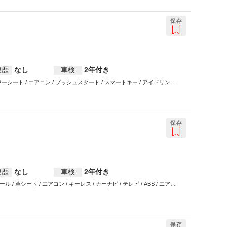
保存
復歴
なし
車検
2年付き
ーシート / エアコン / プッシュスタート / スマートキー / アイドリング
/ 衝突被害軽減システム / ウインカーミラー / ABS / エアバッグ / パワー
保存
復歴
なし
車検
2年付き
/ 革シート / エアコン / キーレス / カーナビ / テレビ / ABS / エアバ
保存