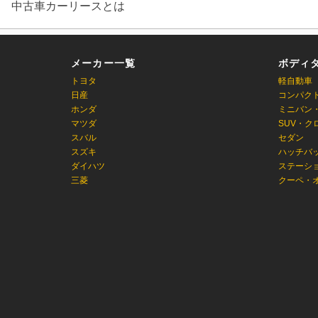
中古車カーリースとは
メーカー一覧
ボディ
トヨタ
軽自動車
日産
コンパク
ホンダ
ミニバン
マツダ
SUV・ク
スバル
セダン
スズキ
ハッチバ
ダイハツ
ステーシ
三菱
クーペ・