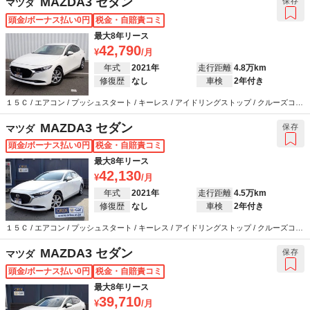
MAZDA3 セダン
保存
マツダ
頭金/ボーナス払い0円
税金・自賠責コミ
最大8年リース
42,790
年式
2021年
走行距離
4.8万km
修復歴
なし
車検
2年付き
１５Ｃ / エアコン / プッシュスタート / キーレス / アイドリングストップ / クルーズコン
トロール / カーナビ / バックカメラ / ETC / 衝突被害軽減システム / ウインカーミラー /
ABS / エアバッグ / パワーステアリング / パワーウインドウ
MAZDA3 セダン
保存
マツダ
頭金/ボーナス払い0円
税金・自賠責コミ
最大8年リース
42,130
年式
2021年
走行距離
4.5万km
修復歴
なし
車検
2年付き
１５Ｃ / エアコン / プッシュスタート / キーレス / アイドリングストップ / クルーズコン
トロール / カーナビ / バックカメラ / ETC / 衝突被害軽減システム / ウインカーミラー /
ABS / エアバッグ / パワーステアリング / パワーウインドウ
MAZDA3 セダン
保存
マツダ
頭金/ボーナス払い0円
税金・自賠責コミ
最大8年リース
39,710