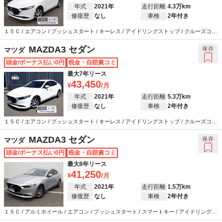
年式
2021年
走行距離
4.3万km
修復歴
なし
車検
2年付き
１５Ｃ / エアコン / プッシュスタート / キーレス / アイドリングストップ / クルーズコン
トロール / カーナビ / バックカメラ / 衝突被害軽減システム / ウインカーミラー / ABS /
エアバッグ / パワーステアリング / パワーウインドウ
MAZDA3 セダン
保存
マツダ
頭金/ボーナス払い0円
税金・自賠責コミ
最大7年リース
43,450
年式
2021年
走行距離
5.3万km
修復歴
なし
車検
2年付き
１５Ｃ / エアコン / プッシュスタート / キーレス / アイドリングストップ / クルーズコン
トロール / カーナビ / バックカメラ / 衝突被害軽減システム / ウインカーミラー / ABS /
エアバッグ / パワーステアリング / パワーウインドウ
MAZDA3 セダン
保存
マツダ
頭金/ボーナス払い0円
税金・自賠責コミ
最大8年リース
41,250
年式
2021年
走行距離
1.5万km
修復歴
なし
車検
2年付き
１５Ｃ / アルミホイール / エアコン / プッシュスタート / スマートキー / アイドリングス
トップ / クルーズコントロール / カーナビ / バックカメラ / ETC / 衝突被害軽減システム