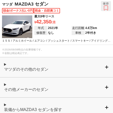
/ ウインカーミラー / ABS / エアバッグ / パワーステアリング / パワーウインドウ
MAZDA3 セダン
保存
マツダ
頭金/ボーナス払い0円
税金・自賠責コミ
最大8年リース
42,350
年式
2021年
走行距離
4.8万km
修復歴
なし
車検
2年付き
１５Ｓ / アルミホイール / エアコン / プッシュスタート / スマートキー / アイドリングス
トップ / クルーズコントロール / カーナビ / バックカメラ / ETC / 衝突被害軽減システム
/ ウインカーミラー / ABS / エアバッグ / パワーステアリング / パワーウインドウ
※
2026/08/08
時点の在庫情報です。
※金額は税込表記です。
マツダのその他のセダン
その他メーカーのセダン
装備からMAZDA3 セダンを探す