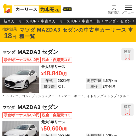
メニュー
保存済み
新車カーリースTOP
中古車カーリースTOP
中古車一覧
マツダ
セダン
検索結果
マツダ MAZDA3 セダンの中古車カーリース 車
18
種一覧
件
MAZDA3 セダン
保存
マツダ
頭金/ボーナス払い0円
税金・自賠責コミ
最大8年リース
48,840
年式
2021年
走行距離
4.6万km
修復歴
なし
車検
2年付き
１５Ｃ / エアコン / プッシュスタート / スマートキー / アイドリングストップ / クルーズ
コントロール / カーナビ / バックカメラ / ETC / 衝突被害軽減システム / ウインカーミラ
ー / ABS / エアバッグ / パワーステアリング / パワーウインドウ
MAZDA3 セダン
保存
マツダ
頭金/ボーナス払い0円
税金・自賠責コミ
最大8年リース
50,600
年式
2021年
走行距離
1.2万km