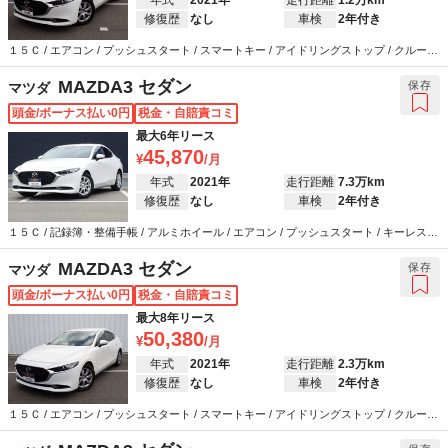
修復歴
なし
車検
2年付き
１５Ｃ / エアコン / プッシュスタート / スマートキー / アイドリングストップ / クルーズ
コントロール / カーナビ / バックカメラ / ETC / 衝突被害軽減システム / ウインカーミラ
ー / ABS / エアバッグ / パワーステアリング / パワーウインドウ
MAZDA3 セダン
保存
マツダ
頭金/ボーナス払い0円
税金・自賠責コミ
最大6年リース
45,870
年式
2021年
走行距離
7.3万km
修復歴
なし
車検
2年付き
１５Ｃ / 記録簿・整備手帳 / アルミホイール / エアコン / プッシュスタート / キーレス /
アイドリングストップ / クルーズコントロール / カーナビ / バックカメラ / ETC / 衝突被
害軽減システム / ウインカーミラー / ABS / エアバッグ / パワーステアリング / パワーウ
MAZDA3 セダン
保存
マツダ
インドウ / LEDヘッドライト
頭金/ボーナス払い0円
税金・自賠責コミ
最大8年リース
50,380
年式
2021年
走行距離
2.3万km
修復歴
なし
車検
2年付き
１５Ｃ / エアコン / プッシュスタート / スマートキー / アイドリングストップ / クルーズ
コントロール / カーナビ / バックカメラ / ETC / 衝突被害軽減システム / ウインカーミラ
ー / ABS / エアバッグ / パワーステアリング / パワーウインドウ