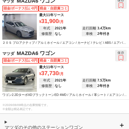
MAZDA6 ワゴン
保存
マツダ
頭金/ボーナス払い0円
税金・自賠責コミ
最大11年リース
31,900
年式
2021年
走行距離
3.4万km
修復歴
なし
車検
2年付き
２０Ｓ プロアクティブ / アルミホイール / エアコン / カーナビ / テレビ / ABS / エアバッ
グ / パワーステアリング / パワーウインドウ
MAZDA6 ワゴン
保存
マツダ
頭金/ボーナス払い0円
税金・自賠責コミ
最大11年リース
37,730
年式
2021年
走行距離
7.5万km
修復歴
なし
車検
2年付き
ワゴン2.2DターボXDブラックトーンED 4WD / アルミホイール / 革シート / エアコン /
キーレス / カーナビ / テレビ / ABS / エアバッグ / パワーステアリング / パワーウインド
ウ
※
2026/08/09
時点の在庫情報です。
※金額は税込表記です。
マツダのその他のステーションワゴン