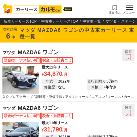
メニュー
保存済み
新車カーリースTOP
中古車カーリースTOP
中古車一覧
マツダ
ステーシ
検索結果
マツダ MAZDA6 ワゴンの中古車カーリース 車
6
種一覧
件
MAZDA6 ワゴン
保存
マツダ
頭金/ボーナス払い0円
税金・自賠責コミ
最大11年リース
34,870
年式
2022年
走行距離
6.5万km
修復歴
なし
車検
2年付き
ＸＤプロアクティブ / 記録簿・整備手帳 / アルミホイール / エアコン / キーレス / カーナ
ビ / テレビ / ABS / エアバッグ
MAZDA6 ワゴン
保存
マツダ
頭金/ボーナス払い0円
税金・自賠責コミ
最大11年リース
31,790
年式
2021年
走行距離
7.7万km