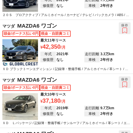
修復歴
なし
車検
2年付き
２０Ｓ プロアクティブ / アルミホイール / カーナビ / テレビ / バックカメラ / ABS / エ
アバッグ / パワーステアリング / パワーウインドウ
MAZDA6 ワゴン
保存
マツダ
頭金/ボーナス払い0円
税金・自賠責コミ
最大11年リース
42,350
年式
2021年
走行距離
3.3万km
修復歴
なし
車検
2年付き
ＸＤ ブラックトーンエディション / 記録簿・整備手帳 / アルミホイール / 革シート / エ
アコン / テレビ / ABS / エアバッグ / パワーステアリング / パワーウインドウ
MAZDA6 ワゴン
保存
マツダ
頭金/ボーナス払い0円
税金・自賠責コミ
最大10年リース
37,180
年式
2019年
走行距離
9.7万km
修復歴
なし
車検
2年付き
ＸＤ Ｌパッケージ / 記録簿・整備手帳 / サンルーフ / アルミホイール / 革シート / エア
コン / キーレス / カーナビ / テレビ / ABS / エアバッグ / パワーステアリング / パワーウ
インドウ