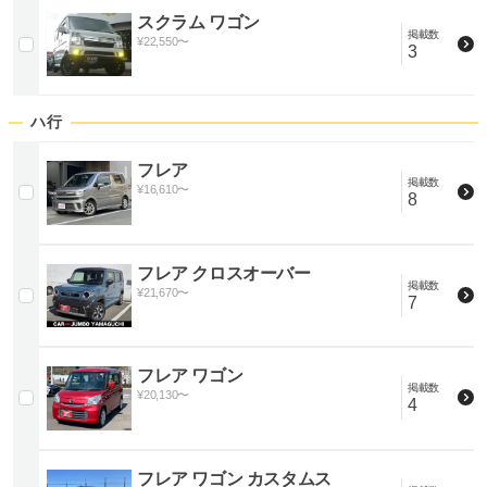
スクラム ワゴン
掲載数
¥
22,550
〜
3
ハ行
フレア
掲載数
¥
16,610
〜
8
フレア クロスオーバー
掲載数
¥
21,670
〜
7
フレア ワゴン
掲載数
¥
20,130
〜
4
フレア ワゴン カスタムス