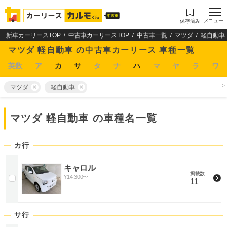
メニュー
保存済み
新車カーリースTOP
中古車カーリースTOP
中古車一覧
マツダ
軽自動車
マツダ 軽自動車 の中古車カーリース 車種一覧
英数
ア
カ
サ
タ
ナ
ハ
マ
ヤ
ラ
ワ
マツダ
軽自動車
マツダ 軽自動車
の車種名一覧
カ行
キャロル
掲載数
¥
14,300
〜
11
サ行