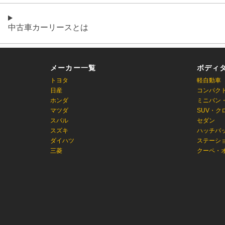
中古車カーリースとは
メーカー一覧
ボディ
トヨタ
軽自動車
日産
コンパク
ホンダ
ミニバン
マツダ
SUV・ク
スバル
セダン
スズキ
ハッチバ
ダイハツ
ステーシ
三菱
クーペ・