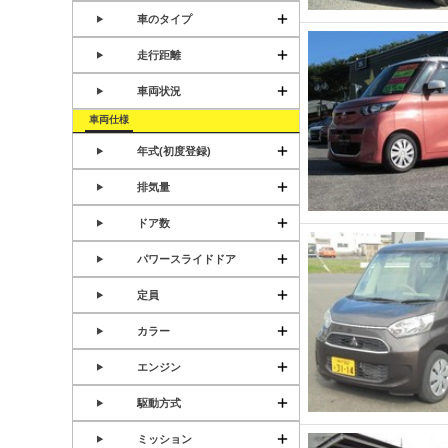
車のタイプ
走行距離
車両状況
車両仕様
年式(初度登録)
排気量
ドア数
パワースライドドア
定員
カラー
エンジン
駆動方式
ミッション