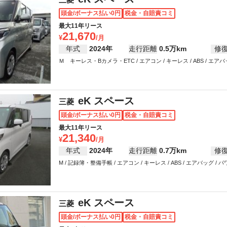
頭金/ボーナス払い0円
税金・自賠責コミ
最大11年リース
21,670
年式
2024年
走行距離
0.5万km
修
Ｍ キーレス・Bカメラ・ETC / エアコン / キーレス / ABS / エ
eK スペース
三菱
頭金/ボーナス払い0円
税金・自賠責コミ
最大11年リース
21,340
年式
2024年
走行距離
0.7万km
修
M / 記録簿・整備手帳 / エアコン / キーレス / ABS / エアバッグ
eK スペース
三菱
頭金/ボーナス払い0円
税金・自賠責コミ