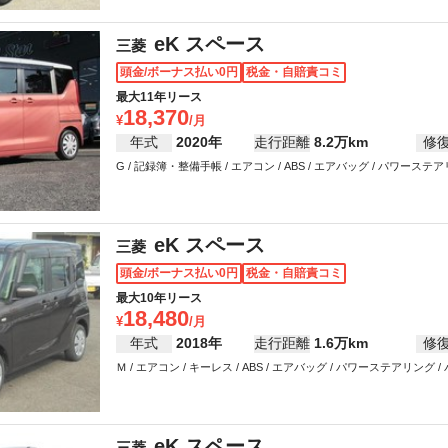
eK スペース
三菱
頭金/ボーナス払い0円
税金・自賠責コミ
最大11年リース
18,370
年式
2020年
走行距離
8.2万km
修
G / 記録簿・整備手帳 / エアコン / ABS / エアバッグ / パワース
eK スペース
三菱
頭金/ボーナス払い0円
税金・自賠責コミ
最大10年リース
18,480
年式
2018年
走行距離
1.6万km
修
Ｍ / エアコン / キーレス / ABS / エアバッグ / パワーステアリング
eK スペース
三菱