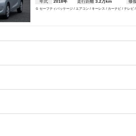
年式
2018年
走行距離
3.2万km
修
Ｇ セーフティパッケージ / エアコン / キーレス / カーナビ / テレビ 