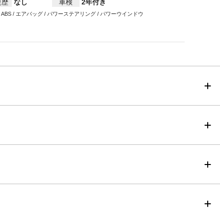
復歴
なし
車検
2年付き
/ ABS / エアバッグ / パワーステアリング / パワーウインドウ