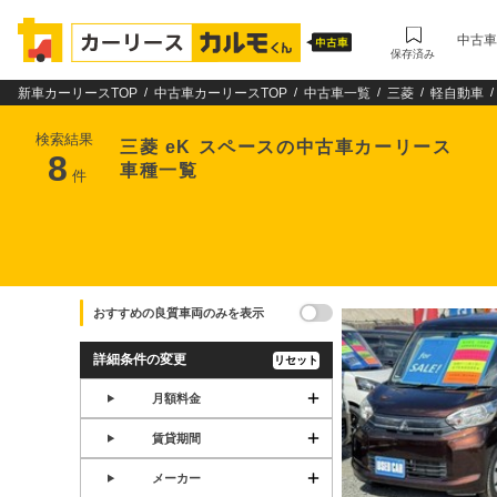
中古車
保存済み
新車カーリースTOP
中古車カーリースTOP
中古車一覧
三菱
軽自動車
検索結果
三菱 eK スペースの中古車カーリース
8
車種一覧
件
おすすめの良質車両のみを表示
詳細条件の変更
リセット
月額料金
賃貸期間
メーカー