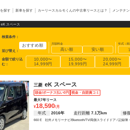
を探す
新車を探す
カーリースカルモくんの中古車リースとは？
メンテナン
eK スペース
検索条件
：
月額料金
年式（初
おすすめ順
高い順
安い順
並び替え
：
金額で絞り込
10,000〜
15,000〜
20,000〜
14,999円
19,999円
24,999円
む
：
eK スペース
三菱
頭金/ボーナス払い0円
税金・自賠責コミ
最大7年リース
18,590
年式
2016年
走行距離
7.1万km
修
660 E 社外メモリーナビ/Bluetooth/TV/両側スライドドア / 記録簿・
パワーステアリング / パワーウインドウ