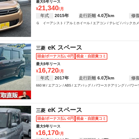
最大6年リース
21,340
年式
2015年
走行距離
4.0万km
修
Ｇ イーアシスト / アルミホイール / エアコン / テレビ / バックカメ
eK スペース
三菱
頭金/ボーナス払い0円
税金・自賠責コミ
最大8年リース
16,720
年式
2017年
走行距離
6.0万km
修
660 M / エアコン / ABS / エアバッグ / パワーステアリング / パ
eK スペース
三菱
頭金/ボーナス払い0円
税金・自賠責コミ
最大9年リース
16,170