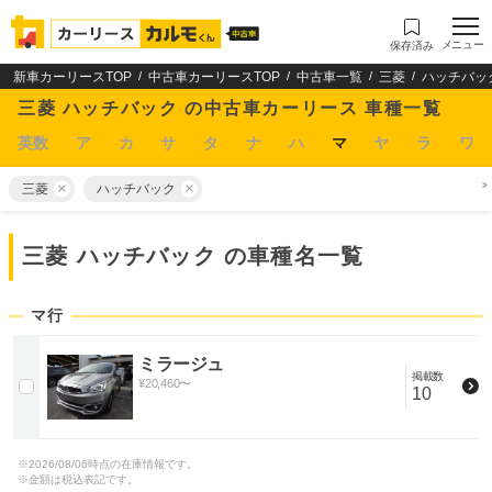
メニュー
保存済み
新車カーリースTOP
中古車カーリースTOP
中古車一覧
三菱
ハッチバッ
三菱 ハッチバック の中古車カーリース 車種一覧
英数
ア
カ
サ
タ
ナ
ハ
マ
ヤ
ラ
ワ
三菱
ハッチバック
三菱 ハッチバック
の車種名一覧
マ行
ミラージュ
掲載数
¥
20,460
〜
10
※
2026/08/06
時点の在庫情報です。
※金額は税込表記です。