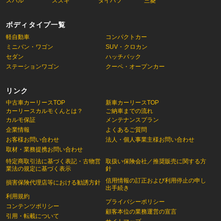
スバル
スズキ
ダイハツ
三菱
ボディタイプ一覧
軽自動車
コンパクトカー
ミニバン・ワゴン
SUV・クロカン
セダン
ハッチバック
ステーションワゴン
クーペ・オープンカー
リンク
中古車カーリースTOP
新車カーリースTOP
カーリースカルモくんとは？
ご納車までの流れ
カルモ保証
メンテナンスプラン
企業情報
よくあるご質問
お客様お問い合わせ
法人・個人事業主様お問い合わせ
取材・業務提携お問い合わせ
特定商取引法に基づく表記・古物営
取扱い保険会社／推奨販売に関する方
業法の規定に基づく表示
針
信用情報の訂正および利用停止の申し
損害保険代理店等における勧誘方針
出手続き
利用規約
プライバシーポリシー
コンテンツポリシー
顧客本位の業務運営の宣言
引用・転載について