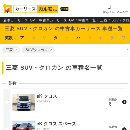
メニュー
保存済み
新車カーリースTOP
中古車カーリースTOP
中古車一覧
三菱
SUV・クロ
三菱 SUV・クロカン の中古車カーリース 車種一覧
英数
ア
カ
サ
タ
ナ
ハ
マ
ヤ
ラ
ワ
三菱
SUV/クロカン
三菱 SUV・クロカン
の車種名一覧
英数
eK クロス
掲載数
¥
14,740
〜
6
eK クロス スペース
掲載数
¥
21,780
〜