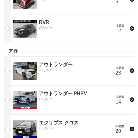
5
RVR
掲載数
¥
33,440
〜
12
ア行
アウトランダー
掲載数
¥
36,740
〜
23
アウトランダー PHEV
掲載数
¥
30,470
〜
14
エクリプス クロス
掲載数
¥
35,970
〜
20