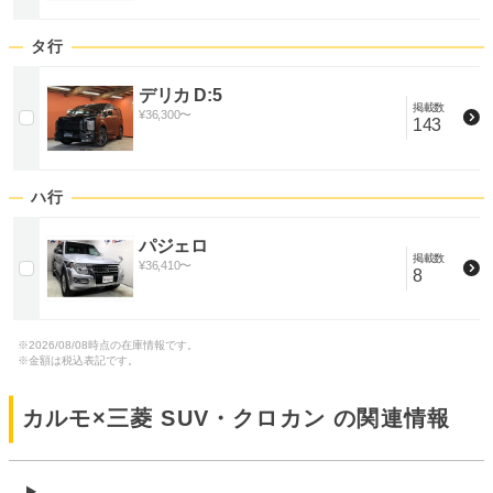
タ行
デリカ D:5
掲載数
¥
36,300
〜
143
ハ行
パジェロ
掲載数
¥
36,410
〜
8
※
2026/08/08
時点の在庫情報です。
※金額は税込表記です。
カルモ×
三菱 SUV・クロカン
の関連情報