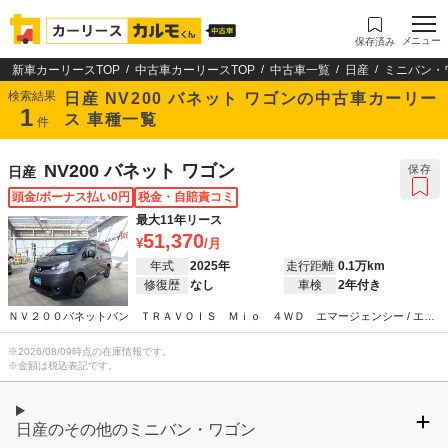
メニュー
保存済み
新車カーリースTOP
中古車カーリースTOP
中古車一覧
日産
ミニバン・
検索結果
日産 NV200 バネット ワゴンの中古車カーリー
1
ス 車種一覧
件
NV200 バネット ワゴン
保存
日産
頭金/ボーナス払い0円
税金・自賠責コミ
最大11年リース
51,370
年式
2025年
走行距離
0.1万km
修復歴
なし
車検
2年付き
ＮＶ２００バネットバン ＴＲＡＶＯＩＳ Ｍｉｏ ４ＷＤ エマージェンシー / エア
コン / ABS / パワーステアリング / パワーウインドウ
※
2026/08/09
時点の在庫情報です。
※金額は税込表記です。
日産のその他のミニバン・ワゴン