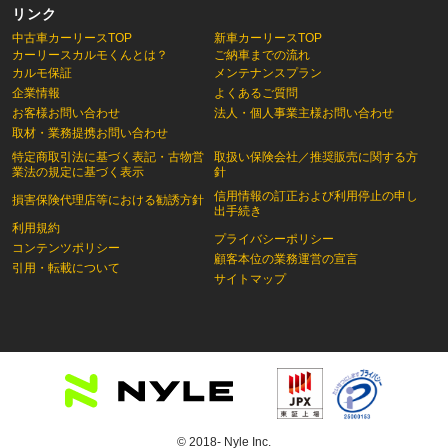
リンク
中古車カーリースTOP
新車カーリースTOP
カーリースカルモくんとは？
ご納車までの流れ
カルモ保証
メンテナンスプラン
企業情報
よくあるご質問
お客様お問い合わせ
法人・個人事業主様お問い合わせ
取材・業務提携お問い合わせ
特定商取引法に基づく表記・古物営
取扱い保険会社／推奨販売に関する方
業法の規定に基づく表示
針
信用情報の訂正および利用停止の申し
損害保険代理店等における勧誘方針
出手続き
利用規約
プライバシーポリシー
コンテンツポリシー
顧客本位の業務運営の宣言
引用・転載について
サイトマップ
© 2018- Nyle Inc.