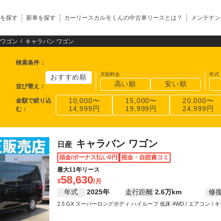
を探す
新車を探す
カーリースカルモくんの中古車リースとは？
メンテナン
ワゴン
キャラバン ワゴン
検索条件
：
月額料金
年式
おすすめ順
高い順
安い順
並び替え
：
金額で絞り込
10,000〜
15,000〜
20,000〜
14,999円
19,999円
24,999円
む
：
キャラバン ワゴン
日産
頭金/ボーナス払い0円
税金・自賠責コミ
最大11年リース
58,630
年式
2025年
走行距離
2.6万km
修
2.5 GX スーパーロングボディ ハイルーフ 低床 4WD / エアコン / キー
ワーウインドウ