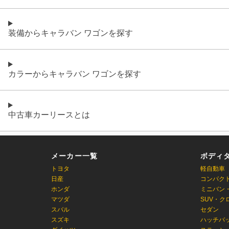
装備からキャラバン ワゴンを探す
カラーからキャラバン ワゴンを探す
中古車カーリースとは
メーカー一覧
ボディ
トヨタ
軽自動車
日産
コンパク
ホンダ
ミニバン
マツダ
SUV・ク
スバル
セダン
スズキ
ハッチバ