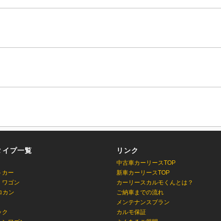
タイプ一覧
リンク
中古車カーリースTOP
トカー
新車カーリースTOP
・ワゴン
カーリースカルモくんとは？
ロカン
ご納車までの流れ
メンテナンスプラン
ック
カルモ保証