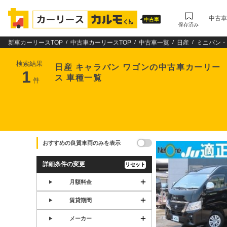
中古車
保存済み
新車カーリースTOP
中古車カーリースTOP
中古車一覧
日産
ミニバン・
検索結果
日産 キャラバン ワゴンの中古車カーリー
1
ス 車種一覧
件
おすすめの良質車両のみを表示
詳細条件の変更
リセット
月額料金
賃貸期間
メーカー