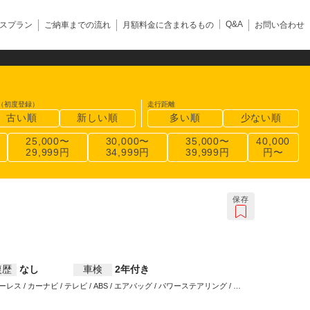
Q&A
スプラン
ご納車までの流れ
月額料金に含まれるもの
お問い合わせ
（初度登録）
走行距離
古い順
新しい順
多い順
少ない順
25,000〜
30,000〜
35,000〜
40,000
29,999円
34,999円
39,999円
円〜
保存
復歴
なし
車検
2年付き
レス / カーナビ / テレビ / ABS / エアバッグ / パワーステアリング / パ