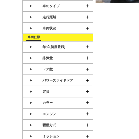
車のタイプ
走行距離
車両状況
車両仕様
年式(初度登録)
排気量
ドア数
パワースライドドア
定員
カラー
エンジン
駆動方式
ミッション