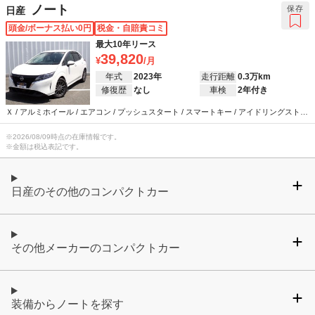
ング / パワーウインドウ
ノート
保存
日産
頭金/ボーナス払い0円
税金・自賠責コミ
最大10年リース
39,820
年式
2023年
走行距離
0.3万km
修復歴
なし
車検
2年付き
Ｘ / アルミホイール / エアコン / プッシュスタート / スマートキー / アイドリングストッ
プ / カーナビ / ETC / 衝突被害軽減システム / ウインカーミラー / ABS / エアバッグ / パ
ワーステアリング / パワーウインドウ
※
2026/08/09
時点の在庫情報です。
※金額は税込表記です。
日産のその他のコンパクトカー
その他メーカーのコンパクトカー
装備からノートを探す