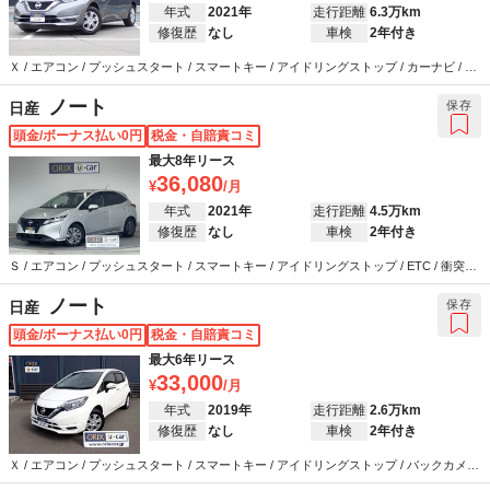
年式
2021年
走行距離
6.3万km
修復歴
なし
車検
2年付き
Ｘ / エアコン / プッシュスタート / スマートキー / アイドリングストップ / カーナビ / テ
レビ / バックカメラ / ETC / 衝突被害軽減システム / ウインカーミラー / ABS / エアバッ
グ / パワーステアリング / パワーウインドウ
ノート
保存
日産
頭金/ボーナス払い0円
税金・自賠責コミ
最大8年リース
36,080
年式
2021年
走行距離
4.5万km
修復歴
なし
車検
2年付き
Ｓ / エアコン / プッシュスタート / スマートキー / アイドリングストップ / ETC / 衝突被
害軽減システム / ABS / エアバッグ / パワーステアリング / パワーウインドウ
ノート
保存
日産
頭金/ボーナス払い0円
税金・自賠責コミ
最大6年リース
33,000
年式
2019年
走行距離
2.6万km
修復歴
なし
車検
2年付き
Ｘ / エアコン / プッシュスタート / スマートキー / アイドリングストップ / バックカメラ
/ ETC / 衝突被害軽減システム / ウインカーミラー / ABS / エアバッグ / パワーステアリ