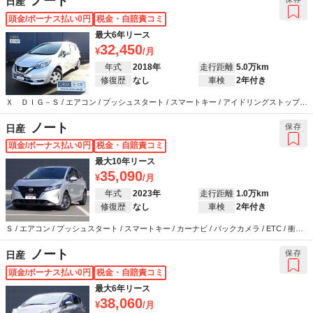
ノート
日産
頭金/ボーナス払い0円
税金・自賠責コミ
最大6年リース
32,450
年式
2018年
走行距離
5.0万km
修復歴
なし
車検
2年付き
Ｘ ＤＩＧ－Ｓ / エアコン / プッシュスタート / スマートキー / アイドリングストップ /
ETC / 衝突被害軽減システム / ウインカーミラー / ABS / エアバッグ / パワーステアリン
グ / パワーウインドウ
ノート
保存
日産
頭金/ボーナス払い0円
税金・自賠責コミ
最大10年リース
35,090
年式
2023年
走行距離
1.0万km
修復歴
なし
車検
2年付き
Ｓ / エアコン / プッシュスタート / スマートキー / カーナビ / バックカメラ / ETC / 衝突
被害軽減システム / ウインカーミラー / ABS / エアバッグ / パワーステアリング / パワー
ウインドウ
ノート
保存
日産
頭金/ボーナス払い0円
税金・自賠責コミ
最大6年リース
38,060