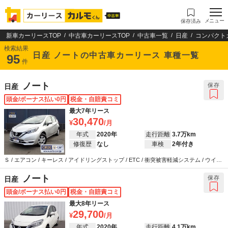
メニュー
保存済み
新車カーリースTOP
中古車カーリースTOP
中古車一覧
日産
コンパクト
検索結果
日産 ノートの中古車カーリース 車種一覧
95
件
ノート
保存
日産
頭金/ボーナス払い0円
税金・自賠責コミ
最大7年リース
30,470
年式
2020年
走行距離
3.7万km
修復歴
なし
車検
2年付き
Ｓ / エアコン / キーレス / アイドリングストップ / ETC / 衝突被害軽減システム / ウイン
カーミラー / ABS / エアバッグ / パワーステアリング / パワーウインドウ
ノート
保存
日産
頭金/ボーナス払い0円
税金・自賠責コミ
最大8年リース
29,700
年式
2020年
走行距離
4.1万km