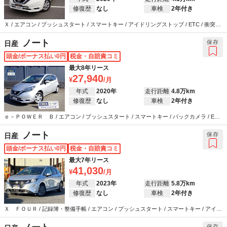
修復歴
なし
車検
2年付き
Ｘ / エアコン / プッシュスタート / スマートキー / アイドリングストップ / ETC / 衝突被
害軽減システム / ウインカーミラー / ABS / エアバッグ / パワーステアリング / パワーウ
インドウ
ノート
保存
日産
頭金/ボーナス払い0円
税金・自賠責コミ
最大8年リース
27,940
年式
2020年
走行距離
4.8万km
修復歴
なし
車検
2年付き
ｅ－ＰＯＷＥＲ Ｂ / エアコン / プッシュスタート / スマートキー / バックカメラ / ETC
/ 衝突被害軽減システム / ウインカーミラー / ABS / エアバッグ / パワーステアリング /
パワーウインドウ
ノート
保存
日産
頭金/ボーナス払い0円
税金・自賠責コミ
最大7年リース
41,030
年式
2023年
走行距離
5.8万km
修復歴
なし
車検
2年付き
Ｘ ＦＯＵＲ / 記録簿・整備手帳 / エアコン / プッシュスタート / スマートキー / アイド
リングストップ / カーナビ / バックカメラ / ETC / 衝突被害軽減システム / ウインカーミ
ラー / ABS / エアバッグ / パワーステアリング / パワーウインドウ
保存