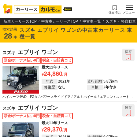
メニュー
保存済み
新車カーリースTOP
中古車カーリースTOP
中古車一覧
スズキ
軽自動車
検索結果
スズキ エブリイ ワゴンの中古車カーリース 車
28
種一覧
件
エブリイ ワゴン
保存
スズキ
頭金/ボーナス払い0円
税金・自賠責コミ
最大11年リース
24,860
年式
2021年
走行距離
5.8万km
修復歴
なし
車検
2年付き
ハイルーフ4WD PZタ / パワースライドドア / アルミホイール / エアコン / スマートキ
ー / キーレス / ETC / 衝突被害軽減システム / ABS / エアバッグ / パワーステアリング /
パワーウインドウ / LEDヘッドライト
エブリイ ワゴン
保存
スズキ
頭金/ボーナス払い0円
税金・自賠責コミ
最大11年リース
29,370
年式
2026年
走行距離
0.0万km