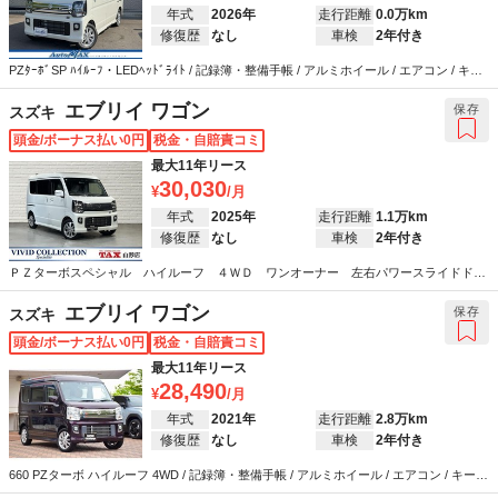
年式
2026年
走行距離
0.0万km
修復歴
なし
車検
2年付き
PZﾀｰﾎﾞSP ﾊｲﾙｰﾌ・LEDﾍｯﾄﾞﾗｲﾄ / 記録簿・整備手帳 / アルミホイール / エアコン / キー
レス / ABS / エアバッグ / パワーステアリング / パワーウインドウ
エブリイ ワゴン
保存
スズキ
頭金/ボーナス払い0円
税金・自賠責コミ
最大11年リース
30,030
年式
2025年
走行距離
1.1万km
修復歴
なし
車検
2年付き
ＰＺターボスペシャル ハイルーフ ４ＷＤ ワンオーナー 左右パワースライドドア
/ 記録簿・整備手帳 / アルミホイール / エアコン / キーレス / ABS / エアバッグ / パワー
ステアリング / パワーウインドウ
エブリイ ワゴン
保存
スズキ
頭金/ボーナス払い0円
税金・自賠責コミ
最大11年リース
28,490
年式
2021年
走行距離
2.8万km
修復歴
なし
車検
2年付き
660 PZターボ ハイルーフ 4WD / 記録簿・整備手帳 / アルミホイール / エアコン / キーレ
ス / カーナビ / テレビ / ABS / エアバッグ / パワーステアリング / パワーウインドウ