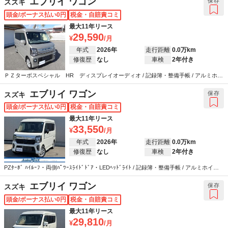
エブリイ ワゴン
保存
スズキ
頭金/ボーナス払い0円
税金・自賠責コミ
最大11年リース
29,590
年式
2026年
走行距離
0.0万km
修復歴
なし
車検
2年付き
ＰＺターボスペシャル HR ディスプレイオーディオ / 記録簿・整備手帳 / アルミホイ
ール / エアコン / キーレス / ABS / エアバッグ / パワーステアリング / パワーウインドウ
エブリイ ワゴン
保存
スズキ
頭金/ボーナス払い0円
税金・自賠責コミ
最大11年リース
33,550
年式
2026年
走行距離
0.0万km
修復歴
なし
車検
2年付き
PZﾀｰﾎﾞ ﾊｲﾙｰﾌ・両側ﾊﾟﾜｰｽﾗｲﾄﾞﾄﾞｱ・LEDﾍｯﾄﾞﾗｲﾄ / 記録簿・整備手帳 / アルミホイー
ル / エアコン / キーレス / ABS / エアバッグ / パワーステアリング / パワーウインドウ
エブリイ ワゴン
保存
スズキ
頭金/ボーナス払い0円
税金・自賠責コミ
最大11年リース
29,810