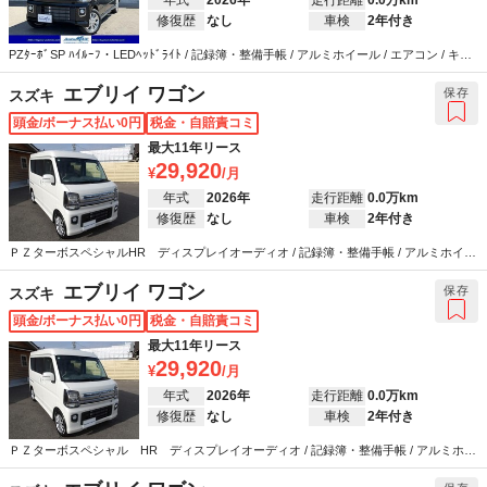
修復歴
なし
車検
2年付き
PZﾀｰﾎﾞSP ﾊｲﾙｰﾌ・LEDﾍｯﾄﾞﾗｲﾄ / 記録簿・整備手帳 / アルミホイール / エアコン / キー
レス / ABS / エアバッグ / パワーステアリング / パワーウインドウ
エブリイ ワゴン
保存
スズキ
頭金/ボーナス払い0円
税金・自賠責コミ
最大11年リース
29,920
年式
2026年
走行距離
0.0万km
修復歴
なし
車検
2年付き
ＰＺターボスペシャルHR ディスプレイオーディオ / 記録簿・整備手帳 / アルミホイー
ル / エアコン / キーレス / ABS / エアバッグ / パワーステアリング / パワーウインドウ
エブリイ ワゴン
保存
スズキ
頭金/ボーナス払い0円
税金・自賠責コミ
最大11年リース
29,920
年式
2026年
走行距離
0.0万km
修復歴
なし
車検
2年付き
ＰＺターボスペシャル HR ディスプレイオーディオ / 記録簿・整備手帳 / アルミホイ
ール / エアコン / キーレス / ABS / エアバッグ / パワーステアリング / パワーウインドウ