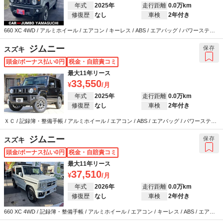
年式
2025年
走行距離
0.0万km
修復歴
なし
車検
2年付き
660 XC 4WD / アルミホイール / エアコン / キーレス / ABS / エアバッグ / パワーステア
リング / パワーウインドウ
ジムニー
保存
スズキ
頭金/ボーナス払い0円
税金・自賠責コミ
最大11年リース
33,550
年式
2025年
走行距離
0.0万km
修復歴
なし
車検
2年付き
ＸＣ / 記録簿・整備手帳 / アルミホイール / エアコン / ABS / エアバッグ / パワーステア
リング / パワーウインドウ
ジムニー
保存
スズキ
頭金/ボーナス払い0円
税金・自賠責コミ
最大11年リース
37,510
年式
2026年
走行距離
0.0万km
修復歴
なし
車検
2年付き
660 XC 4WD / 記録簿・整備手帳 / アルミホイール / エアコン / キーレス / ABS / エアバ
ッグ / パワーステアリング / パワーウインドウ