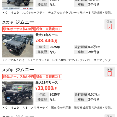
修復歴
なし
車検
2年付き
ＸＣ ４ＷＤ スズキセーフティ デュアルカメラブレーキサポート / 記録簿・整備手
帳 / アルミホイール / エアコン / キーレス / ABS / エアバッグ / パワーステアリング / パ
ワーウインドウ
ジムニー
保存
スズキ
頭金/ボーナス払い0円
税金・自賠責コミ
最大11年リース
33,440
年式
2025年
走行距離
0.0万km
修復歴
なし
車検
2年付き
ＸＣ / アルミホイール / エアコン / キーレス / ABS / エアバッグ / パワーステアリング /
パワーウインドウ
ジムニー
保存
スズキ
頭金/ボーナス払い0円
税金・自賠責コミ
最大11年リース
33,000
年式
2025年
走行距離
0.0万km
修復歴
なし
車検
2年付き
ＸＣ ４ＷＤ ＡＴ メモリーナビ 届出済未使用車 衝突軽減装置 / 記録簿・整備手
帳 / アルミホイール / エアコン / キーレス / カーナビ / テレビ / ABS / エアバッグ / パワ
ーステアリング / パワーウインドウ
保存