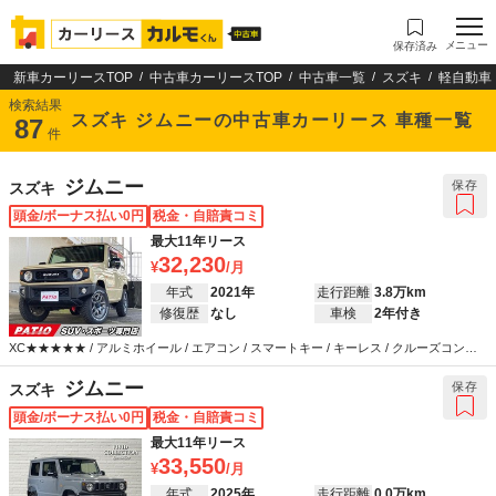
メニュー
保存済み
新車カーリースTOP
中古車カーリースTOP
中古車一覧
スズキ
軽自動車
検索結果
スズキ ジムニーの中古車カーリース 車種一覧
87
件
ジムニー
保存
スズキ
頭金/ボーナス払い0円
税金・自賠責コミ
最大11年リース
32,230
年式
2021年
走行距離
3.8万km
修復歴
なし
車検
2年付き
XC★★★★★ / アルミホイール / エアコン / スマートキー / キーレス / クルーズコント
ロール / バックカメラ / ETC / 衝突被害軽減システム / ABS / エアバッグ / パワーステア
リング / パワーウインドウ / LEDヘッドライト
ジムニー
保存
スズキ
頭金/ボーナス払い0円
税金・自賠責コミ
最大11年リース
33,550
年式
2025年
走行距離
0.0万km