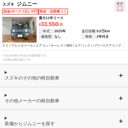
ジムニー
保存
スズキ
頭金/ボーナス払い0円
税金・自賠責コミ
最大11年リース
33,550
年式
2025年
走行距離
0.0万km
修復歴
なし
車検
2年付き
ＸＣ / アルミホイール / エアコン / キーレス / ABS / エアバッグ / パワーステアリング /
パワーウインドウ
※
2026/08/07
時点の在庫情報です。
※金額は税込表記です。
スズキのその他の軽自動車
その他メーカーの軽自動車
装備からジムニーを探す