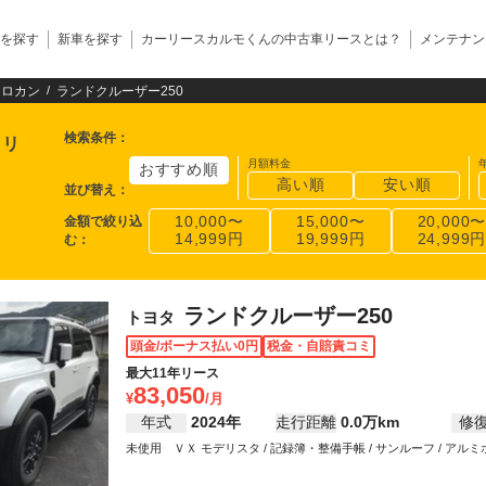
を探す
新車を探す
カーリースカルモくんの中古車リースとは？
メンテナン
クロカン
ランドクルーザー250
検索条件
：
ーリ
月額料金
おすすめ順
高い順
安い順
並び替え
：
金額で絞り込
10,000〜
15,000〜
20,000
14,999円
19,999円
24,999
む
：
ランドクルーザー250
トヨタ
頭金/ボーナス払い0円
税金・自賠責コミ
最大11年リース
83,050
年式
2024年
走行距離
0.0万km
修
未使用 ＶＸ モデリスタ / 記録簿・整備手帳 / サンルーフ / アルミホイール
アバッグ / パワーステアリング / パワーウインドウ