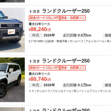
ランドクルーザー250
トヨタ
頭金/ボーナス払い0円
税金・自賠責コミ
最大11年リース
86,240
年式
2026年
走行距離
0.0万km
修
2.7 VX 4WD / 記録簿・整備手帳 / サンルーフ / アルミホイール / 革シ
ワーステアリング / パワーウインドウ
ランドクルーザー250
トヨタ
頭金/ボーナス払い0円
税金・自賠責コミ
最大11年リース
80,740
年式
2026年
走行距離
0.1万km
修
ＶＸ / サンルーフ / アルミホイール / 革シート / エアコン / キーレス 
インドウ
ランドクルーザー250
トヨタ