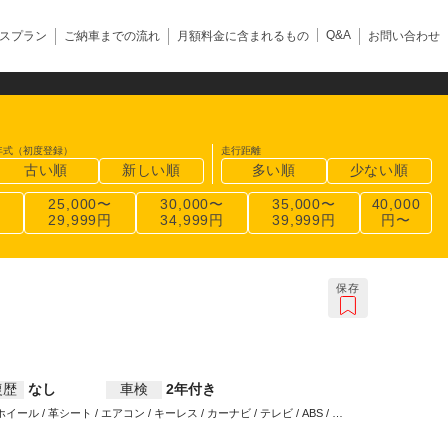
Q&A
スプラン
ご納車までの流れ
月額料金に含まれるもの
お問い合わせ
年式（初度登録）
走行距離
古い順
新しい順
多い順
少ない順
〜
25,000〜
30,000〜
35,000〜
40,000
円
29,999円
34,999円
39,999円
円〜
保存
復歴
なし
車検
2年付き
 / 革シート / エアコン / キーレス / カーナビ / テレビ / ABS / エ