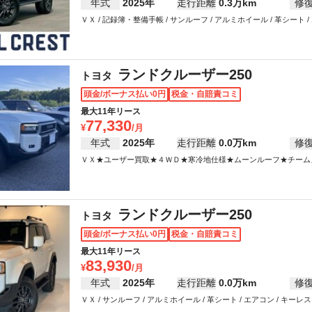
年式
2025年
走行距離
0.3万km
修
ＶＸ / 記録簿・整備手帳 / サンルーフ / アルミホイール / 革シート / エ
アリング / パワーウインドウ
ランドクルーザー250
トヨタ
頭金/ボーナス払い0円
税金・自賠責コミ
最大11年リース
77,330
年式
2025年
走行距離
0.0万km
修
ＶＸ★ユーザー買取★４ＷＤ★寒冷地仕様★ムーンルーフ★チームメイト
ミホイール / 革シート / エアコン / キーレス / テレビ / ABS / 
ランドクルーザー250
トヨタ
頭金/ボーナス払い0円
税金・自賠責コミ
最大11年リース
83,930
年式
2025年
走行距離
0.0万km
修
ＶＸ / サンルーフ / アルミホイール / 革シート / エアコン / キーレス 
インドウ