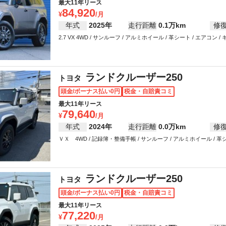
最大11年リース
84,920
年式
2025年
走行距離
0.1万km
修
2.7 VX 4WD / サンルーフ / アルミホイール / 革シート / エアコン /
パワーウインドウ
ランドクルーザー250
トヨタ
頭金/ボーナス払い0円
税金・自賠責コミ
最大11年リース
79,640
年式
2024年
走行距離
0.0万km
修
ＶＸ 4WD / 記録簿・整備手帳 / サンルーフ / アルミホイール / 革シー
ワーウインドウ
ランドクルーザー250
トヨタ
頭金/ボーナス払い0円
税金・自賠責コミ
最大11年リース
77,220