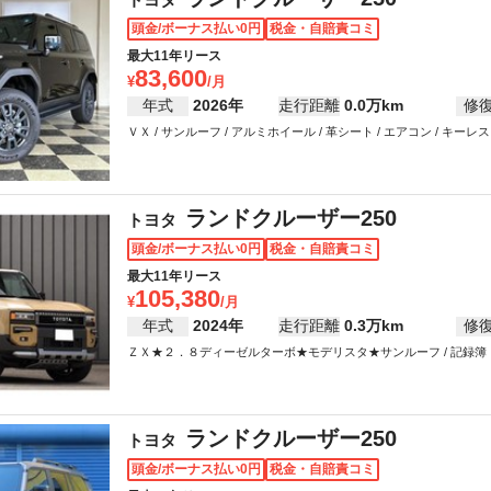
頭金/ボーナス払い0円
税金・自賠責コミ
最大11年リース
83,600
年式
2026年
走行距離
0.0万km
修
ＶＸ / サンルーフ / アルミホイール / 革シート / エアコン / キーレス 
インドウ
ランドクルーザー250
トヨタ
頭金/ボーナス払い0円
税金・自賠責コミ
最大11年リース
105,380
年式
2024年
走行距離
0.3万km
修
ＺＸ★２．８ディーゼルターボ★モデリスタ★サンルーフ / 記録簿・整備手
ス / カーナビ / テレビ / ABS / エアバッグ / パワーステアリング 
ランドクルーザー250
トヨタ
頭金/ボーナス払い0円
税金・自賠責コミ