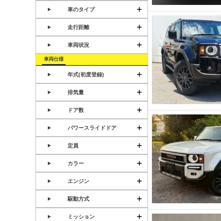
車のタイプ
走行距離
車両状況
車両仕様
年式(初度登録)
排気量
ドア数
パワースライドドア
定員
カラー
エンジン
駆動方式
ミッション