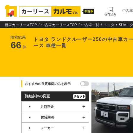
中古車
保存済み
新車カーリースTOP
中古車カーリースTOP
中古車一覧
トヨタ
SUV・
検索結果
トヨタ ランドクルーザー250の中古車カ
66
ース 車種一覧
件
おすすめの良質車両のみを表示
詳細条件の変更
リセット
月額料金
賃貸期間
メーカー