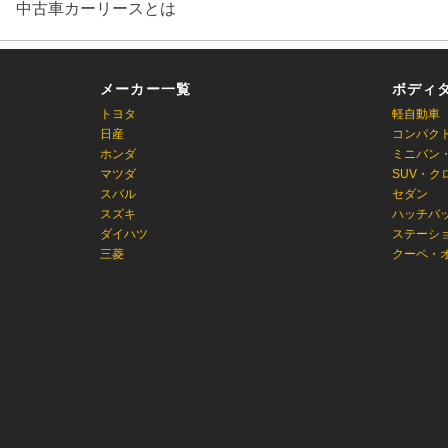
中古車カーリースとは
メーカー一覧
ボディ
トヨタ
軽自動車
日産
コンパク
ホンダ
ミニバン
マツダ
SUV・ク
スバル
セダン
スズキ
ハッチバ
ダイハツ
ステーシ
三菱
クーペ・