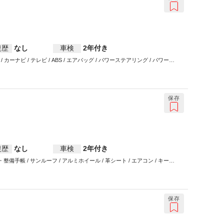
復歴
なし
車検
2年付き
/ カーナビ / テレビ / ABS / エアバッグ / パワーステアリング / パワーウ
保存
復歴
なし
車検
2年付き
帳 / サンルーフ / アルミホイール / 革シート / エアコン / キーレ
/ パワーウインドウ
保存