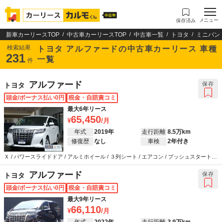
メニュー
保存済み
新車カーリースTOP
中古車カーリースTOP
中古車一覧
トヨタ
ミニバン
検索結果
トヨタ アルファードの中古車カーリース 車種
231
一覧
件
アルファード
保存
トヨタ
頭金/ボーナス払い0円
税金・自賠責コミ
最大6年リース
65,450
年式
2019年
走行距離
8.5万km
修復歴
なし
車検
2年付き
Ｘ / パワースライドドア / アルミホイール / ３列シート / エアコン / プッシュスタート /
スマートキー / クルーズコントロール / カーナビ / テレビ / バックカメラ / ETC / 衝突被
害軽減システム / ウインカーミラー / ABS / エアバッグ / パワーステアリング / パワーウ
アルファード
保存
トヨタ
インドウ / LEDヘッドライト
頭金/ボーナス払い0円
税金・自賠責コミ
最大9年リース
66,110
年式
2022年
走行距離
3.9万km