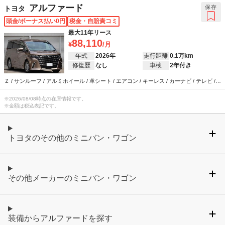
アルファード
保存
トヨタ
頭金/ボーナス払い0円
税金・自賠責コミ
最大11年リース
88,110
年式
2026年
走行距離
0.1万km
修復歴
なし
車検
2年付き
Ｚ / サンルーフ / アルミホイール / 革シート / エアコン / キーレス / カーナビ / テレビ /
ABS / エアバッグ / パワーステアリング / パワーウインドウ
※
2026/08/08
時点の在庫情報です。
※金額は税込表記です。
トヨタのその他のミニバン・ワゴン
その他メーカーのミニバン・ワゴン
装備からアルファードを探す