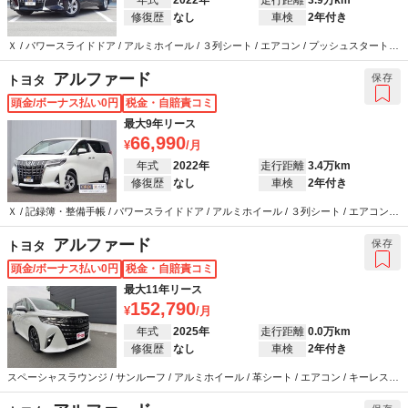
修復歴
なし
車検
2年付き
Ｘ / パワースライドドア / アルミホイール / ３列シート / エアコン / プッシュスタート /
スマートキー / クルーズコントロール / カーナビ / バックカメラ / ETC / 衝突被害軽減シ
ステム / ウインカーミラー / ABS / エアバッグ / パワーステアリング / パワーウインドウ
アルファード
保存
トヨタ
/ LEDヘッドライト
頭金/ボーナス払い0円
税金・自賠責コミ
最大9年リース
66,990
年式
2022年
走行距離
3.4万km
修復歴
なし
車検
2年付き
Ｘ / 記録簿・整備手帳 / パワースライドドア / アルミホイール / ３列シート / エアコン /
プッシュスタート / スマートキー / クルーズコントロール / カーナビ / バックカメラ /
ETC / 衝突被害軽減システム / ウインカーミラー / ABS / エアバッグ / パワーステアリン
アルファード
保存
トヨタ
グ / パワーウインドウ
頭金/ボーナス払い0円
税金・自賠責コミ
最大11年リース
152,790
年式
2025年
走行距離
0.0万km
修復歴
なし
車検
2年付き
スペーシャスラウンジ / サンルーフ / アルミホイール / 革シート / エアコン / キーレス /
カーナビ / テレビ / ABS / エアバッグ / パワーステアリング / パワーウインドウ