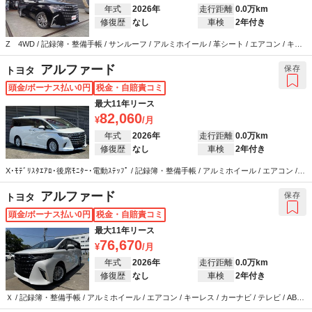
年式
2026年
走行距離
0.0万km
修復歴
なし
車検
2年付き
Z 4WD / 記録簿・整備手帳 / サンルーフ / アルミホイール / 革シート / エアコン / キー
レス / カーナビ / テレビ / ABS / エアバッグ / パワーステアリング / パワーウインドウ
アルファード
保存
トヨタ
頭金/ボーナス払い0円
税金・自賠責コミ
最大11年リース
82,060
年式
2026年
走行距離
0.0万km
修復歴
なし
車検
2年付き
X･ﾓﾃﾞﾘｽﾀｴｱﾛ･後席ﾓﾆﾀｰ･電動ｽﾃｯﾌﾟ / 記録簿・整備手帳 / アルミホイール / エアコン /
キーレス / カーナビ / テレビ / ABS / エアバッグ / パワーステアリング / パワーウインド
ウ
アルファード
保存
トヨタ
頭金/ボーナス払い0円
税金・自賠責コミ
最大11年リース
76,670
年式
2026年
走行距離
0.0万km
修復歴
なし
車検
2年付き
Ｘ / 記録簿・整備手帳 / アルミホイール / エアコン / キーレス / カーナビ / テレビ / ABS /
エアバッグ / パワーステアリング / パワーウインドウ