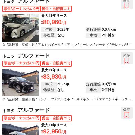
アルファード
保存
トヨタ
頭金/ボーナス払い0円
税金・自賠責コミ
最大11年リース
80,960
年式
2025年
走行距離
0.0万km
修復歴
なし
車検
2年付き
Ｘ / 記録簿・整備手帳 / アルミホイール / エアコン / キーレス / カーナビ / テレビ / ABS /
エアバッグ / パワーステアリング / パワーウインドウ
アルファード
保存
トヨタ
頭金/ボーナス払い0円
税金・自賠責コミ
最大11年リース
83,930
年式
2026年
走行距離
0.0万km
修復歴
なし
車検
2年付き
Ｚ / 記録簿・整備手帳 / サンルーフ / アルミホイール / 革シート / エアコン / キーレス /
カーナビ / テレビ / ABS / エアバッグ / パワーステアリング / パワーウインドウ
アルファード
保存
トヨタ
頭金/ボーナス払い0円
税金・自賠責コミ
最大11年リース
92,950