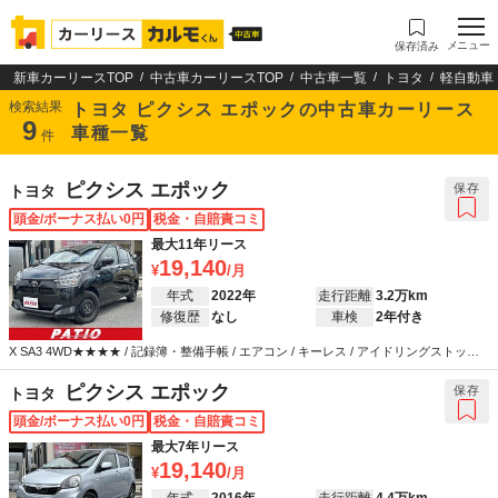
メニュー
保存済み
新車カーリースTOP
中古車カーリースTOP
中古車一覧
トヨタ
軽自動車
検索結果
トヨタ ピクシス エポックの中古車カーリース
9
車種一覧
件
ピクシス エポック
保存
トヨタ
頭金/ボーナス払い0円
税金・自賠責コミ
最大11年リース
19,140
年式
2022年
走行距離
3.2万km
修復歴
なし
車検
2年付き
X SA3 4WD★★★★ / 記録簿・整備手帳 / エアコン / キーレス / アイドリングストップ /
カーナビ / バックカメラ / ETC / 衝突被害軽減システム / ABS / エアバッグ / パワーステ
アリング / パワーウインドウ / LEDヘッドライト
ピクシス エポック
保存
トヨタ
頭金/ボーナス払い0円
税金・自賠責コミ
最大7年リース
19,140
年式
2016年
走行距離
4.4万km