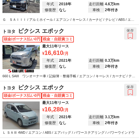
年式
2018年
走行距離
4.6万km
修復歴
なし
車検
2年付き
Ｇ ＳＡＩＩＩ / アルミホイール / エアコン / キーレス / カーナビ / テレビ / ABS / エア
バッグ / パワーステアリング / パワーウインドウ
ピクシス エポック
保存
トヨタ
頭金/ボーナス払い0円
税金・自賠責コミ
最大11年リース
16,610
年式
2021年
走行距離
0.3万km
修復歴
なし
車検
2年付き
660 L SAIII ワンオーナー車 / 記録簿・整備手帳 / エアコン / キーレス / カーナビ / テレ
ビ / ABS / エアバッグ / パワーステアリング / パワーウインドウ
ピクシス エポック
保存
トヨタ
頭金/ボーナス払い0円
税金・自賠責コミ
最大11年リース
16,280
年式
2021年
走行距離
3.1万km
修復歴
なし
車検
2年付き
Ｌ ＳＡⅢ 4WD / エアコン / ABS / エアバッグ / パワーステアリング / パワーウインドウ