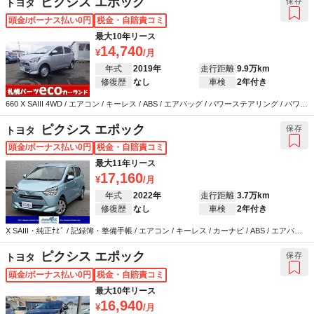
ピクシス エポック
保存
トヨタ
頭金/ボーナス払い0円
税金・自賠責コミ
最大10年リース
14,740
年式
2019年
走行距離
9.9万km
修復歴
なし
車検
2年付き
660 X SAIII 4WD / エアコン / キーレス / ABS / エアバッグ / パワーステアリング / パワー
ウインドウ
ピクシス エポック
保存
トヨタ
頭金/ボーナス払い0円
税金・自賠責コミ
最大11年リース
17,160
年式
2022年
走行距離
3.7万km
修復歴
なし
車検
2年付き
X SAIII・純正ﾅﾋﾞ / 記録簿・整備手帳 / エアコン / キーレス / カーナビ / ABS / エアバッ
グ / パワーステアリング / パワーウインドウ
ピクシス エポック
保存
トヨタ
頭金/ボーナス払い0円
税金・自賠責コミ
最大10年リース
16,940