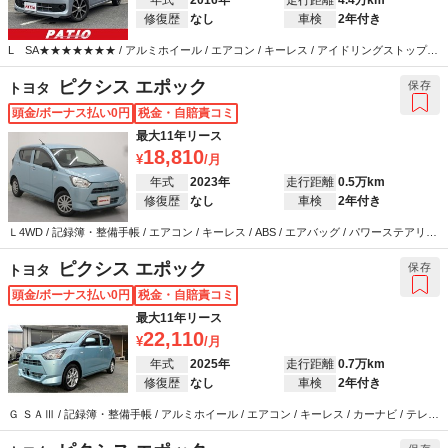
修復歴
なし
車検
2年付き
L SA★★★★★★★ / アルミホイール / エアコン / キーレス / アイドリングストップ /
ETC / 衝突被害軽減システム / ABS / エアバッグ / パワーステアリング / パワーウインド
ウ
ピクシス エポック
保存
トヨタ
頭金/ボーナス払い0円
税金・自賠責コミ
最大11年リース
18,810
年式
2023年
走行距離
0.5万km
修復歴
なし
車検
2年付き
Ｌ4WD / 記録簿・整備手帳 / エアコン / キーレス / ABS / エアバッグ / パワーステアリン
グ / パワーウインドウ
ピクシス エポック
保存
トヨタ
頭金/ボーナス払い0円
税金・自賠責コミ
最大11年リース
22,110
年式
2025年
走行距離
0.7万km
修復歴
なし
車検
2年付き
Ｇ ＳＡⅢ / 記録簿・整備手帳 / アルミホイール / エアコン / キーレス / カーナビ / テレビ
/ ABS / エアバッグ / パワーステアリング / パワーウインドウ