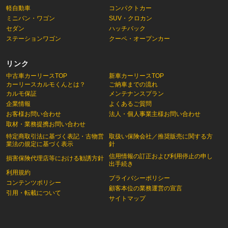
軽自動車
コンパクトカー
ミニバン・ワゴン
SUV・クロカン
セダン
ハッチバック
ステーションワゴン
クーペ・オープンカー
リンク
中古車カーリースTOP
新車カーリースTOP
カーリースカルモくんとは？
ご納車までの流れ
カルモ保証
メンテナンスプラン
企業情報
よくあるご質問
お客様お問い合わせ
法人・個人事業主様お問い合わせ
取材・業務提携お問い合わせ
特定商取引法に基づく表記・古物営
取扱い保険会社／推奨販売に関する方
業法の規定に基づく表示
針
信用情報の訂正および利用停止の申し
損害保険代理店等における勧誘方針
出手続き
利用規約
プライバシーポリシー
コンテンツポリシー
顧客本位の業務運営の宣言
引用・転載について
サイトマップ