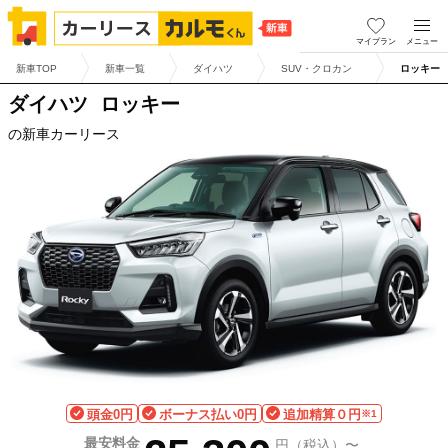
マイプラン
メニュー
新車TOP
新車一覧
ダイハツ
SUV・クロカン
ロッキー
ダイハツ
ロッキー
の新車カーリース
頭金0円
ボーナス払い0円
追加精算０円
※1
最安料金
円（税込）〜