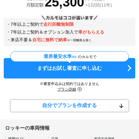
25,300
月額定額
×132回(11年)
・7年以上ご契約で
走行距離無制限
・7年以上ご契約＆オプション加入で
車がもらえる
・来店不要＆
自宅に無料で納車
※一部離島を除く
業界最安水準
のカルモで
※2
まずはお試し審査に申し込む
※審査申込みは契約ではありません
プラン詳細
自分でプランを作成する
ロッキー
の車両情報
燃費WLTC
定員
車両本体価格