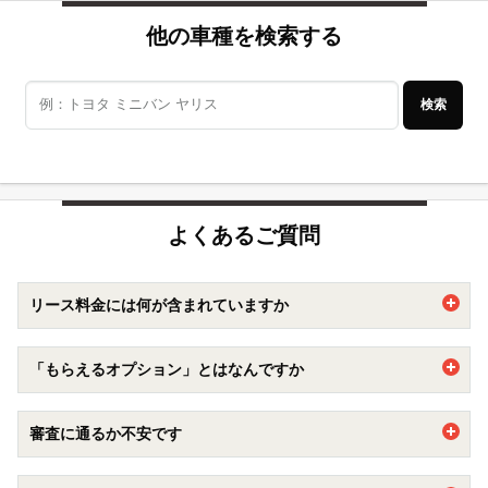
他の車種を検索する
検索
よくあるご質問
リース料金には何が含まれていますか
車両代に加えて自動車税や重量税、自賠責保険などの法定費
「もらえるオプション」とはなんですか
用などがリース料金に含まれています。
加えて、車検点検費用もカバーする
メンテナンスプラン
もオ
契約期間満了時に追加精算ナシで乗っていた車両をもらえる
プションで追加出来ます。
審査に通るか不安です
オプションです。7年以上の新車カーリース契約でご加入い
自動車購入の際には自己負担になる部分が含まれているた
ただけます。
め、車に関する出費がフラットになり家計の管理がラクにな
【審査に通るか不安です】
もらえるオプションについて詳しくは
こちら
ります。