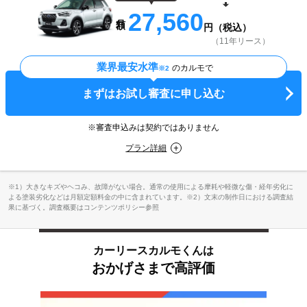
27,560
円（税込）
（11年リース）
業界最安水準
のカルモで
※2
まずはお試し審査に申し込む
※審査申込みは契約ではありません
プラン詳細
※1）大きなキズやヘコみ、故障がない場合。通常の使用による摩耗や軽微な傷・経年劣化に
よる塗装劣化などは月額定額料金の中に含まれています。※2）文末の制作日における調査結
果に基づく。調査概要はコンテンツポリシー参照
カーリースカルモくんは
おかげさまで高評価