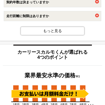
契約年数は決まっていますか
・できるだけ安い車種やプランで申し込むのがおすすめで
ぜひご検討くださいませ。
す。カーリースカルモくんでは、業界最安水準でお車を豊富
1年を最短とし、11年まで1年単位でお選びいただけます。
に揃えています。
走行距離に制限はありますか
・審査の基準が異なりますので、カーローンや他社のリース
審査に落ちた方でもカーリースカルモくんをご利用できる可
7年以上でご契約される場合、走行距離に制限はございませ
能性があります。
ん。
もっと見る
【パート・アルバイトでも審査に通りますか】
また、契約満了時に乗っていた車を追加料金無しでもらうこ
パート・アルバイト勤務の方でカーリースカルモくんをご利
とが可能になる「もらえるオプション」もご用意しており、
用されているお客様も多くいらっしゃいます。どうぞお気軽
カーリースでもマイカー感覚でご利用いただけます。
にお申込みください。
カーリースカルモくんが選ばれる
4つのポイント
詳しくは
こちら
をご覧ください。
業界最安水準の
価格
※1