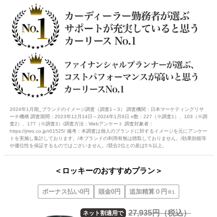
2024年1月期_ブランドのイメージ調査（調査1～3） 調査機関：日本マーケティングリサ
ーチ機構 調査期間：2023年12月14日～2024年1月9日 n数：227（※調査1）、103（※調
査2）、177（※調査3）/調査方法：Webアンケート 調査対象者：
https://jmro.co.jp/r01525/ 備考：本調査は個人のブランドに対するイメージを元にアンケー
トを実施し集計しております。/本ブランドの利用有無は聴取しておりません。/効果効能等
や優位性を保証するものではございません。/競合2位との差は5％以上。
＜ロッキーのおすすめプラン＞
ボーナス払い0円
頭金0円
追加精算０円
※1
27,935
円（税込）
ネット割適用で