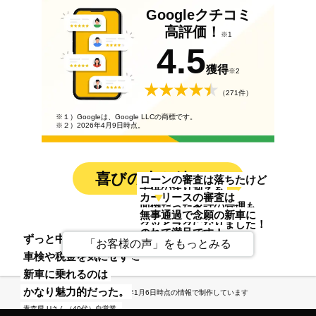
Googleクチコミ
高評価！
※1
4.5
獲得
※2
（271件）
※１）Googleは、Google LLCの商標です。
※２）2026年4月9日時点。
喜びの声も続々！
ローンの審査は落ちたけど
子供の送り迎えも
カーリースの審査は
面倒だった家計の管理も
無事通過で念願の新車に
グッとラクになりました！
のれて満足です！
貯金がなくても
ずっと中古車だったから
東京都 Oさん（30代）主婦
「お客様の声」をもっとみる
神奈川県 Kさん（40代）バス運転手
乗りたいと思った新車に
車検や税金を気にせず
乗れるんだって
新車に乗れるのは
正直、驚きましたね。
かなり魅力的だった。
※この記事は2026年1月6日時点の情報で制作しています
埼玉県 Mさん（20代）大工
青森県 Uさん（40代）自営業