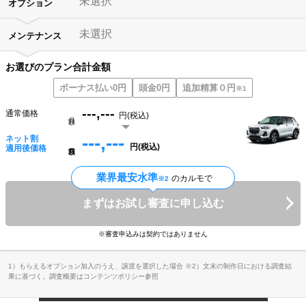
未選択
オプション
未選択
メンテナンス
お選びのプラン合計金額
ボーナス払い0円
頭金0円
追加精算０円
※1
---,---
通常価格
円(税込)
月額
---,---
ネット割
円(税込)
月額
適用後価格
業界最安水準
のカルモで
※2
まずはお試し審査に申し込む
※審査申込みは契約ではありません
1）もらえるオプション加入のうえ、譲渡を選択した場合 ※2）文末の制作日における調査結
果に基づく。調査概要はコンテンツポリシー参照