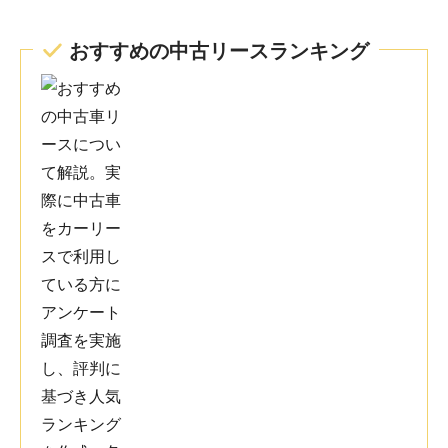
ックに詳しくないけれど憧れの外車に乗ってみたいという
注意すべき点は、契約時の走行距離設定です。週末の長距
方や、仕事が忙しくて車のメンテナンス管理に時間を割け
離ドライブが多い場合、余裕を持った距離設定にしておか
おすすめの中古リースランキング
ないビジネスパーソンには、これ以上ない便利なサービス
ないと、返却時に超過料金が発生する恐れがあります。ま
だと思います。
た、リース車両である以上、自分の好みで自由にパーツを
交換したりカスタマイズしたりすることは原則できませ
ん。あくまで「ノーマルの状態で綺麗に乗り続ける」こと
が前提のサービスです。また、店舗によっては輸入車の整
備に慣れていない拠点もあるかもしれないので、事前に最
30代・男性
寄りの指定工場がどこになるかを確認しておくことをお勧
めします。
一番良かったのは、やはり支払いが安定していることで
す。車を持つとどうしても車検や税金でまとまった出費が
発生しますが、それがないだけでかなり安心感がありま
30代 男性
す。仕事柄、収入に多少波があるので、この「固定費化で
きる」という点はかなり大きかったです。また、メンテナ
ンス込みのプランにしていたので、オイル交換なども気軽
に相談でき、車に詳しくない自分でも安心して乗り続けら
一方で、途中解約が基本的にできない点はやはりデメリッ
れました。車にあまりこだわりがなく、手間を減らしたい
トだと感じました。ライフスタイルが変わる可能性がある
人には向いていると思います。
人には少し縛りが強いと思います。また、走行距離制限も
あるので、仕事などで長距離を頻繁に使う人には注意が必
要です。あと、トータルで見た場合は購入より割高になる