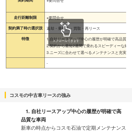
※要問合せ
走行距離制限
※要問合せ
契約満了時の選択肢
返却・乗換え・買取・再リース
特徴
1.自社リースアップ中心の履歴が明確で高品質な
スクロールできます
2.契約から最短2週間で乗れるスピーディーな納
3.ニーズに合わせて選べるメンテナンスと充実の
-
コスモの中古車リースの強み
1. 自社リースアップ中心の履歴が明確で高
品質な車両
新車の時点からコスモ石油で定期メンテナンス