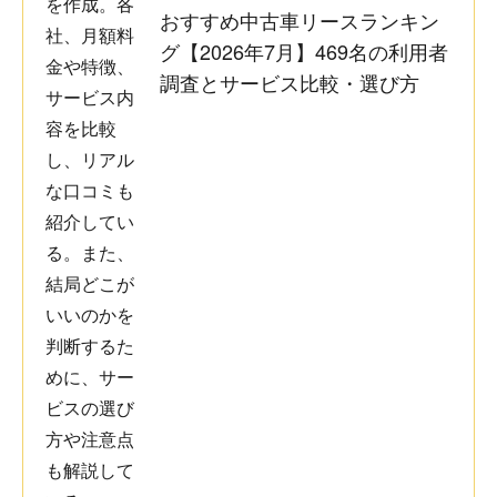
ケースもあるので、「安く乗る」というよりは「楽に乗
おすすめ中古車リースランキン
る」という考えで選んだ方が納得感はあると思います。
30代・女性
グ【2026年7月】469名の利用者
調査とサービス比較・選び方
毎月定額で車に乗れるため、急な出費を気にせず利用でき
30代 男性
る点が大きな魅力です。税金や車検費用も含まれているの
で、維持費の管理がしやすく、家計の見通しが立てやすく
なりました。初めて車を持つ方や、まとまった資金を用意
するのが難しい方には特におすすめできるサービスだと感
走行距離制限があり、長距離移動が多い自分にはやや不便
じました。
に感じました。 途中解約が基本できず、転勤などライフス
タイルの変化に対応しづらい点も注意が必要です。 契約満
了後も車が自分のものにならないため、長く乗り続けたい
人には向かないと感じました。
20代 女性