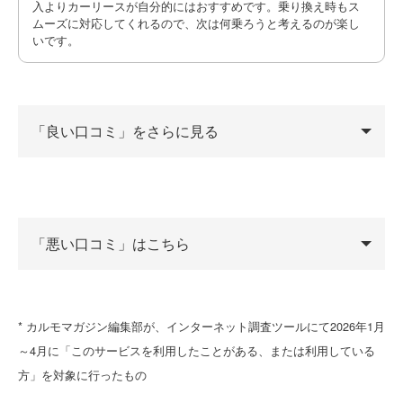
入よりカーリースが自分的にはおすすめです。乗り換え時もス
ムーズに対応してくれるので、次は何乗ろうと考えるのが楽し
いです。
「良い口コミ」をさらに見る
50代・男性
「悪い口コミ」はこちら
一番のメリットは、コスモ石油でのガソリン代割引特典が
あることです。特に輸入車はハイオク仕様が多く、昨今の
* カルモマガジン編集部が、インターネット調査ツールにて2026年1月
燃料高騰局面ではこの割引が非常に家計を助けてくれま
50代 男性
～4月に「このサービスを利用したことがある、または利用している
す。また、ゴールドパックに加入すれば車検や税金、点検
方」を対象に行ったもの
費用が全て月額に含まれるため、大きな出費を気にせず常
にコンディションの良い状態で乗り続けられます。メカニ