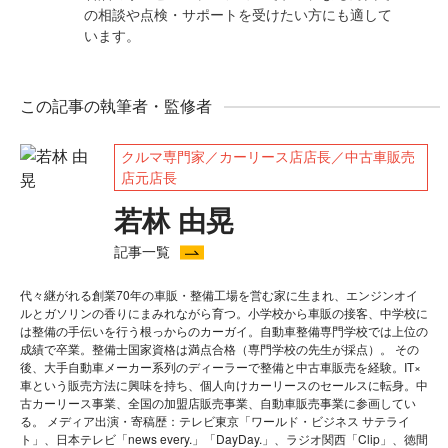
の相談や点検・サポートを受けたい方にも適して
います。
この記事の執筆者・監修者
クルマ専門家／カーリース店店長／中古車販売
店元店長
若林 由晃
記事一覧
代々継がれる創業70年の車販・整備工場を営む家に生まれ、エンジンオイ
ルとガソリンの香りにまみれながら育つ。小学校から車販の接客、中学校に
は整備の手伝いを行う根っからのカーガイ。自動車整備専門学校では上位の
成績で卒業。整備士国家資格は満点合格（専門学校の先生が採点）。 その
後、大手自動車メーカー系列のディーラーで整備と中古車販売を経験。IT×
車という販売方法に興味を持ち、個人向けカーリースのセールスに転身。中
古カーリース事業、全国の加盟店販売事業、自動車販売事業に参画してい
る。 メディア出演・寄稿歴：テレビ東京「ワールド・ビジネス サテライ
ト」、日本テレビ「news every.」「DayDay.」、ラジオ関西「Clip」、徳間