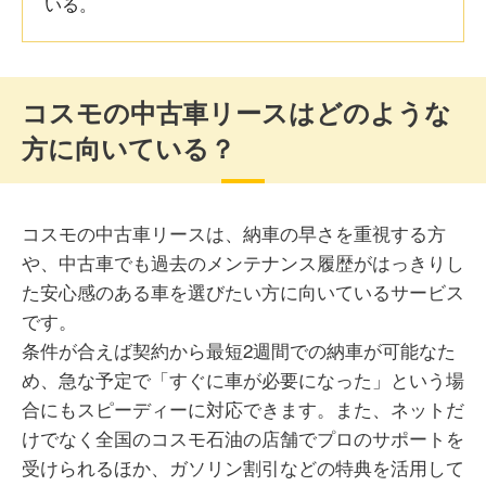
不便、不満なことは、今も利用中ですが特にありません。
ただ自分は色んな車に乗りたいので、自分の乗りたい車が
あるかどうか、乗り換え前にちゃんと聞いておく事くらい
です。無い場合もあるので、そこは注意かなと思います。
コスモの中古車リースはどのような
方に向いている？
30代 女性
コスモの中古車リースは、納車の早さを重視する方
や、中古車でも過去のメンテナンス履歴がはっきりし
契約内容によっては走行距離の制限があるため、長距離を
頻繁に運転する方にはやや不向きだと感じました。また、
た安心感のある車を選びたい方に向いているサービス
中途解約が難しい点も注意が必要です。ライフスタイルの
です。
変化が見込まれる場合は、契約期間を慎重に選ぶことが大
条件が合えば契約から最短2週間での納車が可能なた
切だと思いました。
め、急な予定で「すぐに車が必要になった」という場
合にもスピーディーに対応できます。また、ネットだ
けでなく全国のコスモ石油の店舗でプロのサポートを
受けられるほか、ガソリン割引などの特典を活用して